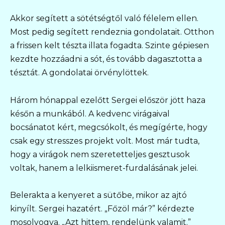
Akkor segített a sötétségtől való félelem ellen.
Most pedig segített rendeznia gondolatait. Otthon
a frissen kelt tészta illata fogadta. Szinte gépiesen
kezdte hozzáadni a sót, és tovább dagasztotta a
tésztát. A gondolatai örvénylöttek.
Három hónappal ezelőtt Sergei először jött haza
későn a munkából. A kedvenc virágaival
bocsánatot kért, megcsókolt, és megígérte, hogy
csak egy stresszes projekt volt. Most már tudta,
hogy a virágok nem szeretetteljes gesztusok
voltak, hanem a lelkiismeret-furdalásának jelei.
Belerakta a kenyeret a sütőbe, mikor az ajtó
kinyílt. Sergei hazatért. „Főzöl már?” kérdezte
mosolyogva. „Azt hittem, rendelünk valamit.”