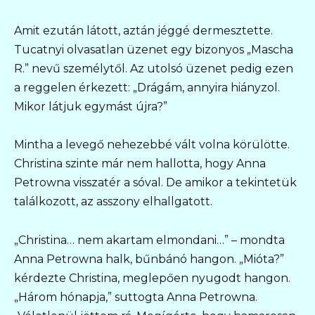
Amit ezután látott, aztán jéggé dermesztette.
Tucatnyi olvasatlan üzenet egy bizonyos „Mascha
R.” nevű személytől. Az utolsó üzenet pedig ezen
a reggelen érkezett: „Drágám, annyira hiányzol.
Mikor látjuk egymást újra?”
Mintha a levegő nehezebbé vált volna körülötte.
Christina szinte már nem hallotta, hogy Anna
Petrowna visszatér a sóval. De amikor a tekintetük
találkozott, az asszony elhallgatott.
„Christina… nem akartam elmondani…” – mondta
Anna Petrowna halk, bűnbánó hangon. „Mióta?”
kérdezte Christina, meglepően nyugodt hangon.
„Három hónapja,” suttogta Anna Petrowna.