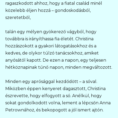
ragaszkodott ahhoz, hogy a fiatal család minél
közelebb éljen hozzá – gondoskodásból,
szeretetből,
talán egy mélyen gyökerező vágyból, hogy
továbbra is irányíthassa fia életét. Christina
hozzászokott a gyakori látogatásokhoz és a
kedves, de olykor túlzó tanácsokhoz, amiket
anyósától kapott. De ezen a napon, egy teljesen
hétköznapinak tűnő napon, minden megváltozott.
Minden egy aprósággal kezdődött – a sóval.
Miközben éppen kenyeret dagasztott, Christina
észrevette, hogy elfogyott a só. Anélkül, hogy
sokat gondolkodott volna, lement a lépcsőn Anna
Petrownához, és bekopogott a jól ismert ajtón.