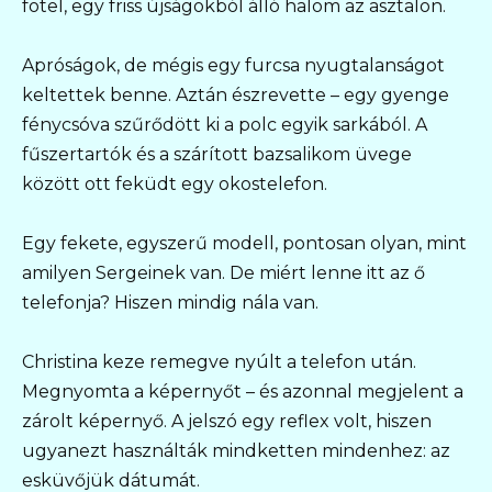
fotel, egy friss újságokból álló halom az asztalon.
Apróságok, de mégis egy furcsa nyugtalanságot
keltettek benne. Aztán észrevette – egy gyenge
fénycsóva szűrődött ki a polc egyik sarkából. A
fűszertartók és a szárított bazsalikom üvege
között ott feküdt egy okostelefon.
Egy fekete, egyszerű modell, pontosan olyan, mint
amilyen Sergeinek van. De miért lenne itt az ő
telefonja? Hiszen mindig nála van.
Christina keze remegve nyúlt a telefon után.
Megnyomta a képernyőt – és azonnal megjelent a
zárolt képernyő. A jelszó egy reflex volt, hiszen
ugyanezt használták mindketten mindenhez: az
esküvőjük dátumát.