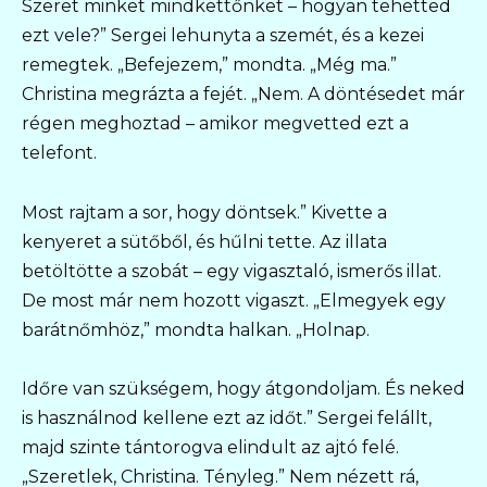
Szeret minket mindkettőnket – hogyan tehetted
ezt vele?” Sergei lehunyta a szemét, és a kezei
remegtek. „Befejezem,” mondta. „Még ma.”
Christina megrázta a fejét. „Nem. A döntésedet már
régen meghoztad – amikor megvetted ezt a
telefont.
Most rajtam a sor, hogy döntsek.” Kivette a
kenyeret a sütőből, és hűlni tette. Az illata
betöltötte a szobát – egy vigasztaló, ismerős illat.
De most már nem hozott vigaszt. „Elmegyek egy
barátnőmhöz,” mondta halkan. „Holnap.
Időre van szükségem, hogy átgondoljam. És neked
is használnod kellene ezt az időt.” Sergei felállt,
majd szinte tántorogva elindult az ajtó felé.
„Szeretlek, Christina. Tényleg.” Nem nézett rá,