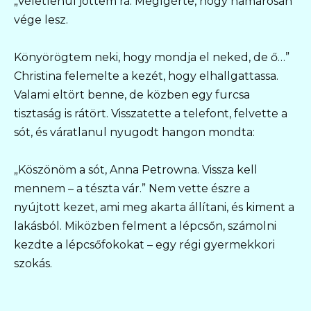
„Véletlenül jöttem rá. Megígérte, hogy hamarosan
vége lesz.
Könyörögtem neki, hogy mondja el neked, de ő…”
Christina felemelte a kezét, hogy elhallgattassa.
Valami eltört benne, de közben egy furcsa
tisztaság is rátört. Visszatette a telefont, felvette a
sót, és váratlanul nyugodt hangon mondta:
„Köszönöm a sót, Anna Petrowna. Vissza kell
mennem – a tészta vár.” Nem vette észre a
nyújtott kezet, ami meg akarta állítani, és kiment a
lakásból. Miközben felment a lépcsőn, számolni
kezdte a lépcsőfokokat – egy régi gyermekkori
szokás.