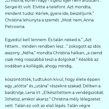
„Christina, ébren vagy? Egész éjjel nem aludtam…
Sergei itt volt. Elvitte a telefont. Azt mondta,
mindent tudsz. Kérlek, gyere ide, beszéljünk.”
Christina lehunyta a szemét. „Most nem, Anna
Petrowna.
Egyedül kell lennem. És talán neked is.” „Azt
hittem… minden rendben lesz…” zokogott az idős
asszony. „Néha,” mondta Christina halkan, „a csend
csak még rosszabbá teszi a dolgokat.” Később az
irodában a kollégák, ahogy mindig,
köszöntötték, tudtukon kívül, hogy élete éppen
egy „előtte” és „utána” részekre szakad. Délben a
barátnője, Lena írt: „Elkészítettem a vendégszobát.
Jöhetsz, amikor akarsz.” Christina mély lélegzetet
vett. Talán ez volt az első lépés. Talán végre