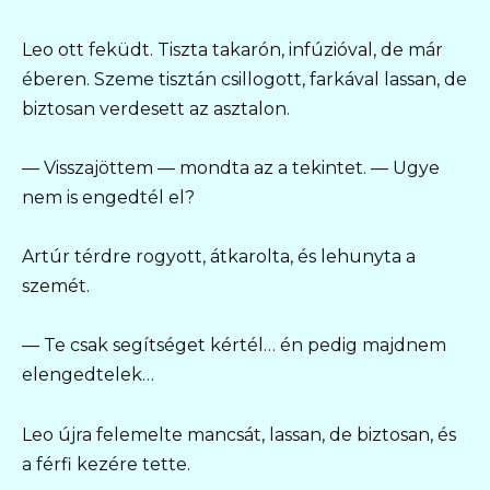
Leo ott feküdt. Tiszta takarón, infúzióval, de már
éberen. Szeme tisztán csillogott, farkával lassan, de
biztosan verdesett az asztalon.
— Visszajöttem — mondta az a tekintet. — Ugye
nem is engedtél el?
Artúr térdre rogyott, átkarolta, és lehunyta a
szemét.
— Te csak segítséget kértél… én pedig majdnem
elengedtelek…
Leo újra felemelte mancsát, lassan, de biztosan, és
a férfi kezére tette.