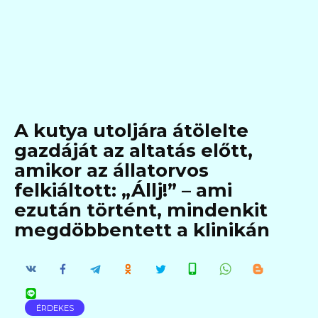
A kutya utoljára átölelte
gazdáját az altatás előtt,
amikor az állatorvos
felkiáltott: „Állj!” – ami
ezután történt, mindenkit
megdöbbentett a klinikán
ÉRDEKES