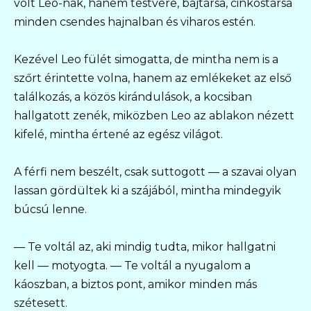
volt Leó-nak, hanem testvére, bajtársa, cinkostársa
minden csendes hajnalban és viharos estén.
Kezével Leo fülét simogatta, de mintha nem is a
szőrt érintette volna, hanem az emlékeket az első
találkozás, a közös kirándulások, a kocsiban
hallgatott zenék, miközben Leo az ablakon nézett
kifelé, mintha értené az egész világot.
A férfi nem beszélt, csak suttogott — a szavai olyan
lassan gördültek ki a szájából, mintha mindegyik
búcsú lenne.
— Te voltál az, aki mindig tudta, mikor hallgatni
kell — motyogta. — Te voltál a nyugalom a
káoszban, a biztos pont, amikor minden más
szétesett.