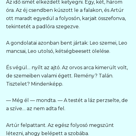
Az idő ismét elkezdett ketyegni. Egy, két, három
óra. Az éj csendben kúszott le a falakon, és Artúr
ott maradt egyedül a folyosón, karjait összefonva,
tekintetét a padlóra szegezve.
A gondolatai azonban bent jártak: Leo szemei, Leo
mancsai, Leo utolsó, kétségbeesett ölelése.
És végül… nyílt az ajtó. Az orvos arca kimerült volt,
de szemeiben valami égett. Remény? Talán.
Tisztelet? Mindenképp.
— Még él — mondta. — A testét a láz perzselte, de
a szíve… az nem adta fel.
Artúr felpattant. Az egész folyosó megszűnt
létezni, ahogy belépett a szobába.