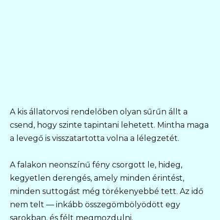
A kis állatorvosi rendelőben olyan sűrűn állt a
csend, hogy szinte tapintani lehetett. Mintha maga
a levegő is visszatartotta volna a lélegzetét.
A falakon neonszínű fény csorgott le, hideg,
kegyetlen derengés, amely minden érintést,
minden suttogást még törékenyebbé tett. Az idő
nem telt — inkább összegömbölyödött egy
sarokban, és félt megmozdulni.