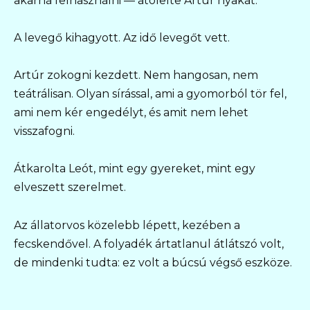
akarná felhasználni — átölelte Artúr nyakát.
A levegő kihagyott. Az idő levegőt vett.
Artúr zokogni kezdett. Nem hangosan, nem
teátrálisan. Olyan sírással, ami a gyomorból tör fel,
ami nem kér engedélyt, és amit nem lehet
visszafogni.
Átkarolta Leót, mint egy gyereket, mint egy
elveszett szerelmet.
Az állatorvos közelebb lépett, kezében a
fecskendővel. A folyadék ártatlanul átlátszó volt,
de mindenki tudta: ez volt a búcsú végső eszköze.