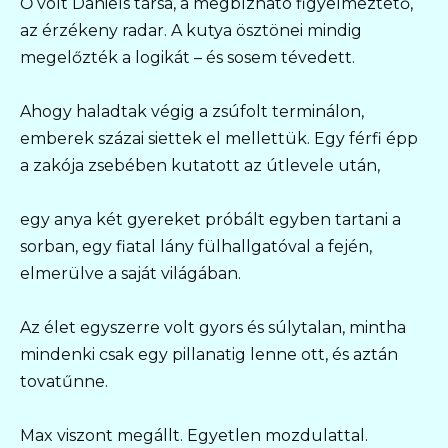
Ő volt Daniels társa, a megbízható figyelmeztető,
az érzékeny radar. A kutya ösztönei mindig
megelőzték a logikát – és sosem tévedett.
Ahogy haladtak végig a zsúfolt terminálon,
emberek százai siettek el mellettük. Egy férfi épp
a zakója zsebében kutatott az útlevele után,
egy anya két gyereket próbált egyben tartani a
sorban, egy fiatal lány fülhallgatóval a fején,
elmerülve a saját világában.
Az élet egyszerre volt gyors és súlytalan, mintha
mindenki csak egy pillanatig lenne ott, és aztán
tovatűnne.
Max viszont megállt. Egyetlen mozdulattal.