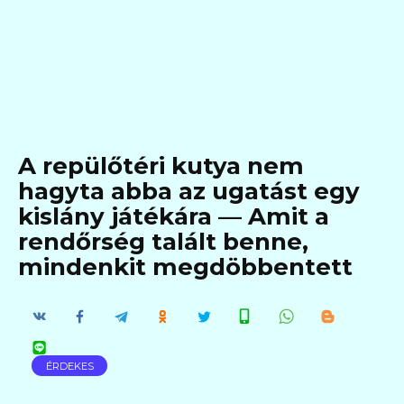
A repülőtéri kutya nem
hagyta abba az ugatást egy
kislány játékára — Amit a
rendőrség talált benne,
mindenkit megdöbbentett
ÉRDEKES