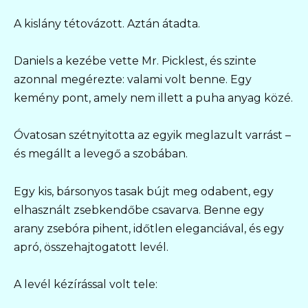
A kislány tétovázott. Aztán átadta.
Daniels a kezébe vette Mr. Picklest, és szinte
azonnal megérezte: valami volt benne. Egy
kemény pont, amely nem illett a puha anyag közé.
Óvatosan szétnyitotta az egyik meglazult varrást –
és megállt a levegő a szobában.
Egy kis, bársonyos tasak bújt meg odabent, egy
elhasznált zsebkendőbe csavarva. Benne egy
arany zsebóra pihent, időtlen eleganciával, és egy
apró, összehajtogatott levél.
A levél kézírással volt tele: