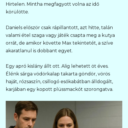
Hirtelen. Mintha megfagyott volna az idő
körülötte.
Daniels először csak rápillantott, azt hitte, talán
valami étel szaga vagy játék csapta meg a kutya
orrát, de amikor követte Max tekintetét, a szíve
akaratlanul is dobbant egyet.
Egy apró kislány állt ott. Alig lehetett öt éves.
Élénk sárga vödörkalap takarta göndör, vörös
haját, rózsaszín, csillogó esőkabátban álldogált,
karjában egy kopott plüssmackót szorongatva.