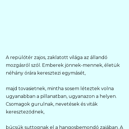
A repülőtér zajos, zaklatott világa az állandó
mozgásról szól. Emberek jönnek-mennek, életük
néhány órára keresztezi egymásét,
majd tovasietnek, mintha sosem léteztek volna
ugyanabban a pillanatban, ugyanazon a helyen.
Csomagok gurulnak, nevetések és viták
kereszteződnek,
búcsúk suttognak el a hangosbemondó zajában. A