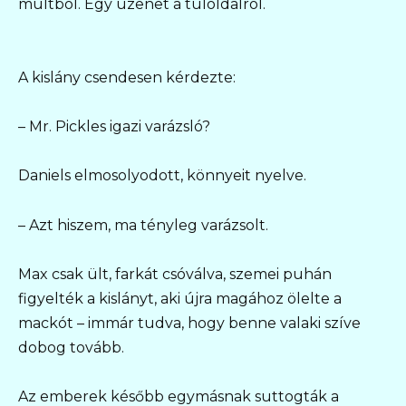
múltból. Egy üzenet a túloldalról.
A kislány csendesen kérdezte:
– Mr. Pickles igazi varázsló?
Daniels elmosolyodott, könnyeit nyelve.
– Azt hiszem, ma tényleg varázsolt.
Max csak ült, farkát csóválva, szemei puhán
figyelték a kislányt, aki újra magához ölelte a
mackót – immár tudva, hogy benne valaki szíve
dobog tovább.
Az emberek később egymásnak suttogták a