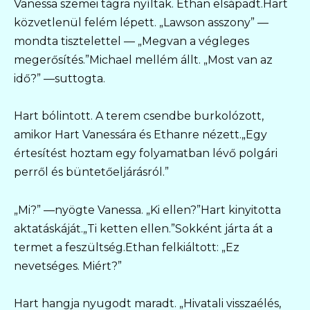
Vanessa szemei tágra nyíltak. Ethan elsápadt.Hart
közvetlenül felém lépett. „Lawson asszony” —
mondta tisztelettel — „Megvan a végleges
megerősítés.”Michael mellém állt. „Most van az
idő?” —suttogta.
Hart bólintott. A terem csendbe burkolózott,
amikor Hart Vanessára és Ethanre nézett.„Egy
értesítést hoztam egy folyamatban lévő polgári
perről és büntetőeljárásról.”
„Mi?” —nyögte Vanessa. „Ki ellen?”Hart kinyitotta
aktatáskáját.„Ti ketten ellen.”Sokként járta át a
termet a feszültség.Ethan felkiáltott: „Ez
nevetséges. Miért?”
Hart hangja nyugodt maradt. „Hivatali visszaélés,