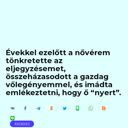
Évekkel ezelőtt a nővérem
tönkretette az
eljegyzésemet,
összeházasodott a gazdag
vőlegényemmel, és imádta
emlékeztetni, hogy ő “nyert”.
ÉRDEKES