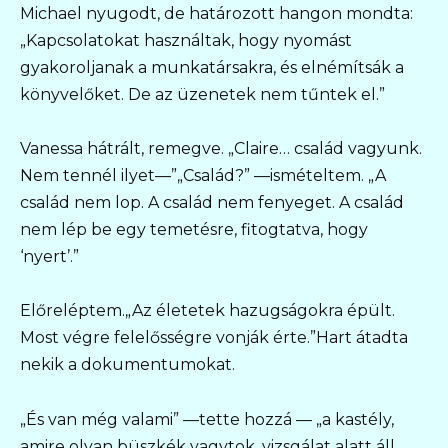
Michael nyugodt, de határozott hangon mondta:
„Kapcsolatokat használtak, hogy nyomást
gyakoroljanak a munkatársakra, és elnémítsák a
könyvelőket. De az üzenetek nem tűntek el.”
Vanessa hátrált, remegve. „Claire… család vagyunk.
Nem tennél ilyet—”„Család?” —ismételtem. „A
család nem lop. A család nem fenyeget. A család
nem lép be egy temetésre, fitogtatva, hogy
‘nyert’.”
Előreléptem.„Az életetek hazugságokra épült.
Most végre felelősségre vonják érte.”Hart átadta
nekik a dokumentumokat.
„És van még valami” —tette hozzá — „a kastély,
amire olyan büszkék vagytok, vizsgálat alatt áll.