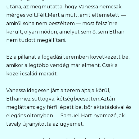
utána, az megmutatta, hogy Vanessa nemcsak
mérges volt.Félt.Mert a múlt, amit eltemetett —
amiről soha nem beszéltem — most felszínre
került, olyan módon, amelyet sem ő, sem Ethan
nem tudott megállítani.
Ez a pillanat a fogadási teremben következett be,
amikor a legtöbb vendég már elment. Csak a
közeli család maradt.
Vanessa idegesen járt a terem ajtaja körül,
Ethanhez suttogva, kétségbeesetten.Aztán
megláttam: egy férfi lépett be, bőr aktatáskával és
elegáns öltönyben — Samuel Hart nyomozó, aki
tavaly újranyitotta az ügyemet.