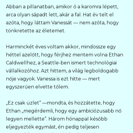
Abban a pillanatban, amikor ő a karomra lépett,
arca olyan sápadt lett, akár a fal. Hat év telt el
azóta, hogy láttam Vanessát — nem azóta, hogy
tönkretette az életemet.
Harminckét éves voltam akkor, mindössze egy
héttel azelőtt, hogy férjhez mentem volna Ethan
Caldwellhez, a Seattle-ben ismert technológiai
vállalkozóhoz. Azt hittem, a világ legboldogabb
nője vagyok. Vanessa is ezt hitte — mert
egyszerűen elvette tőlem.
„Ez csak üzlet” —mondta, és hozzátette, hogy
Ethan „megérdemli, hogy egy ambiciózusabb nő
legyen mellette”. Három hónappal később
eljegyezték egymást, én pedig teljesen