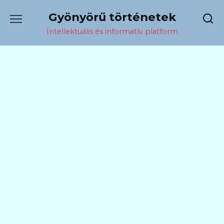
Перейти
Gyönyörű történetek
к
содержанию
Intellektuális és informatív platform