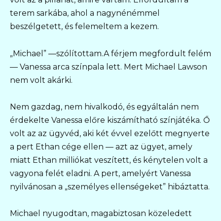
terem sarkába, ahol a nagynénémmel
beszélgetett, és felemeltem a kezem.
„Michael” —szólítottam.A férjem megfordult felém
— Vanessa arca színpala lett. Mert Michael Lawson
nem volt akárki.
Nem gazdag, nem hivalkodó, és egyáltalán nem
érdekelte Vanessa előre kiszámítható színjátéka. Ő
volt az az ügyvéd, aki két évvel ezelőtt megnyerte
a pert Ethan cége ellen — azt az ügyet, amely
miatt Ethan milliókat veszített, és kénytelen volt a
vagyona felét eladni. A pert, amelyért Vanessa
nyilvánosan a „személyes ellenségeket” hibáztatta.
Michael nyugodtan, magabiztosan közeledett