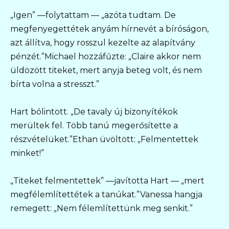
„Igen” —folytattam — „azóta tudtam. De
megfenyegettétek anyám hírnevét a bíróságon,
azt állítva, hogy rosszul kezelte az alapítvány
pénzét.”Michael hozzáfűzte: „Claire akkor nem
üldözött titeket, mert anyja beteg volt, és nem
bírta volna a stresszt.”
Hart bólintott. „De tavaly új bizonyítékok
merültek fel. Több tanú megerősítette a
részvételüket.”Ethan üvöltött: „Felmentettek
minket!”
„Titeket felmentettek” —javította Hart — „mert
megfélemlítettétek a tanúkat.”Vanessa hangja
remegett: „Nem félemlítettünk meg senkit.”