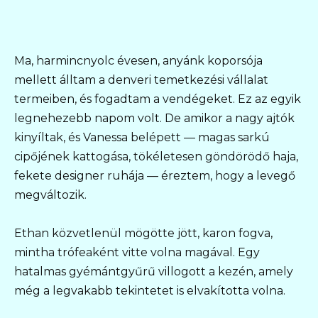
Ma, harmincnyolc évesen, anyánk koporsója
mellett álltam a denveri temetkezési vállalat
termeiben, és fogadtam a vendégeket. Ez az egyik
legnehezebb napom volt. De amikor a nagy ajtók
kinyíltak, és Vanessa belépett — magas sarkú
cipőjének kattogása, tökéletesen göndörödő haja,
fekete designer ruhája — éreztem, hogy a levegő
megváltozik.
Ethan közvetlenül mögötte jött, karon fogva,
mintha trófeaként vitte volna magával. Egy
hatalmas gyémántgyűrű villogott a kezén, amely
még a legvakabb tekintetet is elvakította volna.