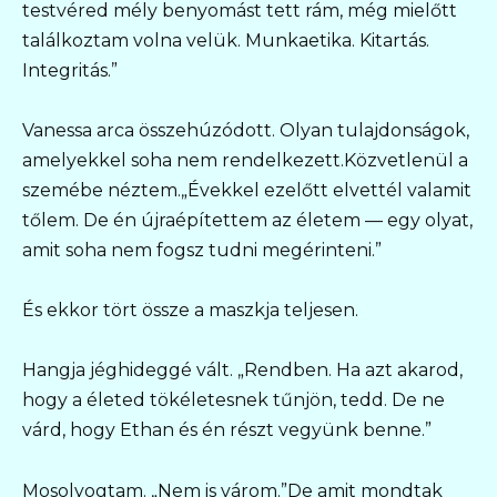
testvéred mély benyomást tett rám, még mielőtt
találkoztam volna velük. Munkaetika. Kitartás.
Integritás.”
Vanessa arca összehúzódott. Olyan tulajdonságok,
amelyekkel soha nem rendelkezett.Közvetlenül a
szemébe néztem.„Évekkel ezelőtt elvettél valamit
tőlem. De én újraépítettem az életem — egy olyat,
amit soha nem fogsz tudni megérinteni.”
És ekkor tört össze a maszkja teljesen.
Hangja jéghideggé vált. „Rendben. Ha azt akarod,
hogy a életed tökéletesnek tűnjön, tedd. De ne
várd, hogy Ethan és én részt vegyünk benne.”
Mosolyogtam. „Nem is várom.”De amit mondtak