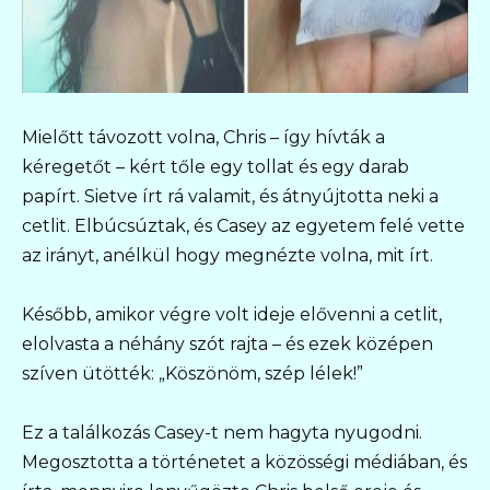
Mielőtt távozott volna, Chris – így hívták a
kéregetőt – kért tőle egy tollat és egy darab
papírt. Sietve írt rá valamit, és átnyújtotta neki a
cetlit. Elbúcsúztak, és Casey az egyetem felé vette
az irányt, anélkül hogy megnézte volna, mit írt.
Később, amikor végre volt ideje elővenni a cetlit,
elolvasta a néhány szót rajta – és ezek középen
szíven ütötték: „Köszönöm, szép lélek!”
Ez a találkozás Casey-t nem hagyta nyugodni.
Megosztotta a történetet a közösségi médiában, és