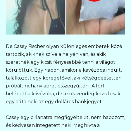
De Casey Fischer olyan különleges emberek közé
tartozik, akiknek szíve a helyén van, és akik
szeretnék egy kicsit fényesebbé tenni a világot
körülöttük. Egy napon, amikor a kávézóba indult,
találkozott egy kéregetővel, aki kétségbeesetten
próbált néhány aprót összegyűjteni. A férfi
belépett a kávézóba, de a sok vendég közül csak
egy adta neki az egy dolláros bankjegyet.
Casey egy pillanatra megfigyelte őt, nem habozott,
és kedvesen integetett neki. Meghívta a