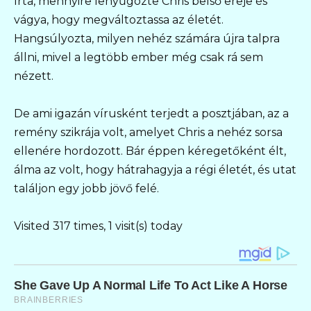
írta, mennyire lenyűgözte Chris belső ereje és
vágya, hogy megváltoztassa az életét.
Hangsúlyozta, milyen nehéz számára újra talpra
állni, mivel a legtöbb ember még csak rá sem
nézett.
De ami igazán vírusként terjedt a posztjában, az a
remény szikrája volt, amelyet Chris a nehéz sorsa
ellenére hordozott. Bár éppen kéregetőként élt,
álma az volt, hogy hátrahagyja a régi életét, és utat
találjon egy jobb jövő felé.
Visited 317 times, 1 visit(s) today