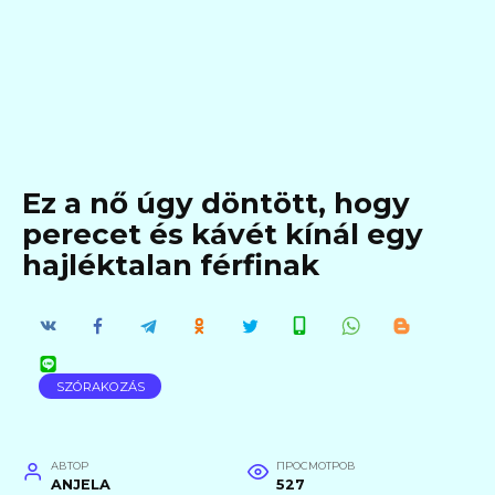
Ez a nő úgy döntött, hogy
perecet és kávét kínál egy
hajléktalan férfinak
SZÓRAKOZÁS
АВТОР
ПРОСМОТРОВ
ANJELA
527