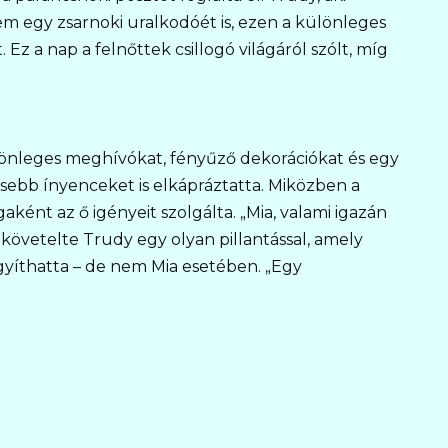
m egy zsarnoki uralkodóét is, ezen a különleges
z a nap a felnőttek csillogó világáról szólt, míg
lönleges meghívókat, fényűző dekorációkat és egy
sebb ínyenceket is elkápráztatta. Miközben a
ként az ő igényeit szolgálta. „Mia, valami igazán
övetelte Trudy egy olyan pillantással, amely
gyíthatta – de nem Mia esetében. „Egy