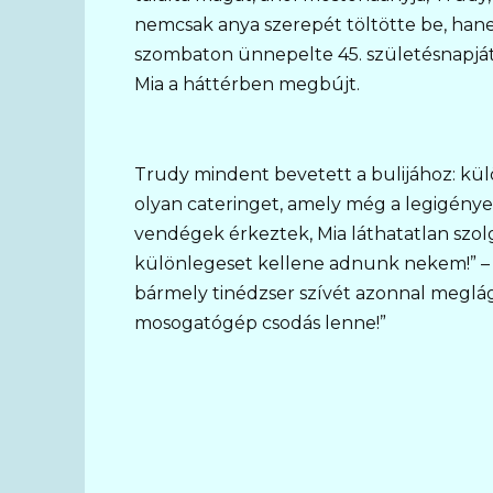
nemcsak anya szerepét töltötte be, hane
szombaton ünnepelte 45. születésnapját. E
Mia a háttérben megbújt.
Trudy mindent bevetett a bulijához: kü
olyan cateringet, amely még a legigénye
vendégek érkeztek, Mia láthatatlan szolga
különlegeset kellene adnunk nekem!” – k
bármely tinédzser szívét azonnal meglá
mosogatógép csodás lenne!”