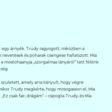
t egy árnyék. Trudy ragyogott, miközben a
nevetések és poharak csengése hallatszott. Mia
a a mostohaanyja „szorgalmas lányáról” tett félénk
tség.
született, amely arra irányult, hogy végre
Amikor Trudy megkérte, hogy mosogasson el, Mia
„Ez csak fair, drágám” – csipogta Trudy, és Mia