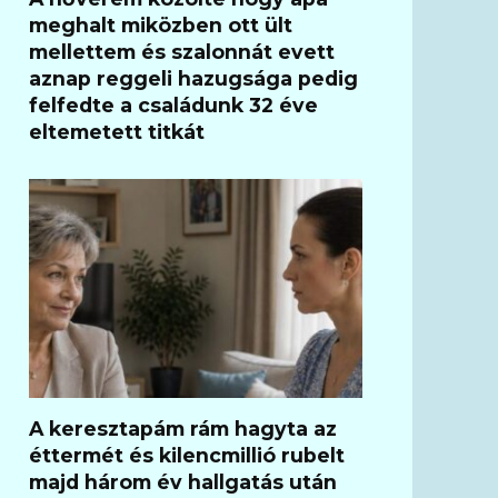
meghalt miközben ott ült
mellettem és szalonnát evett
aznap reggeli hazugsága pedig
felfedte a családunk 32 éve
eltemetett titkát
A keresztapám rám hagyta az
éttermét és kilencmillió rubelt
majd három év hallgatás után