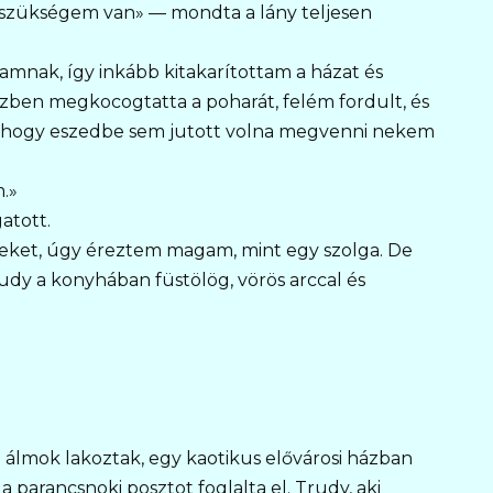
 szükségem van» — mondta a lány teljesen
ak, így inkább kitakarítottam a házat és
özben megkocogtatta a poharát, felém fordult, és
el, hogy eszedbe sem jutott volna megvenni nekem
.»
atott.
eket, úgy éreztem magam, mint egy szolga. De
dy a konyhában füstölög, vörös arccal és
en álmok lakoztak, egy kaotikus elővárosi házban
a parancsnoki posztot foglalta el. Trudy, aki