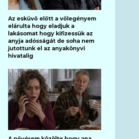
Az esküvő előtt a vőlegényem
elárulta hogy eladjuk a
lakásomat hogy kifizessük az
anyja adósságát de soha nem
jutottunk el az anyakönyvi
hivatalig
A nővérem közölte hogy apa