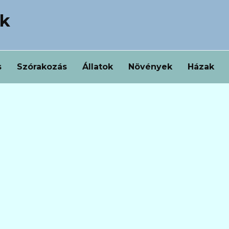
ek
s
Szórakozás
Állatok
Növények
Házak