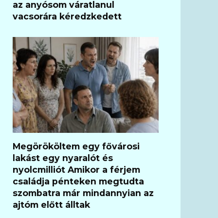
az anyósom váratlanul
vacsorára kéredzkedett
Megörököltem egy fővárosi
lakást egy nyaralót és
nyolcmilliót Amikor a férjem
családja pénteken megtudta
szombatra már mindannyian az
ajtóm előtt álltak