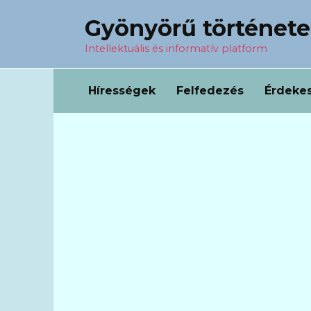
Перейти
Gyönyörű történet
к
содержанию
Intellektuális és informatív platform
Hírességek
Felfedezés
Érdeke