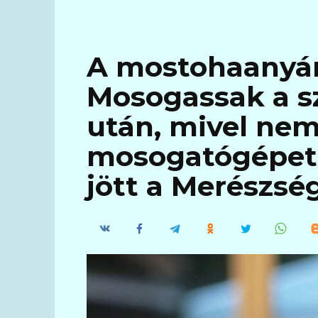
A mostohaanyá
Mosogassak a sz
után, mivel ne
mosogatógépet
jött a Merészsé