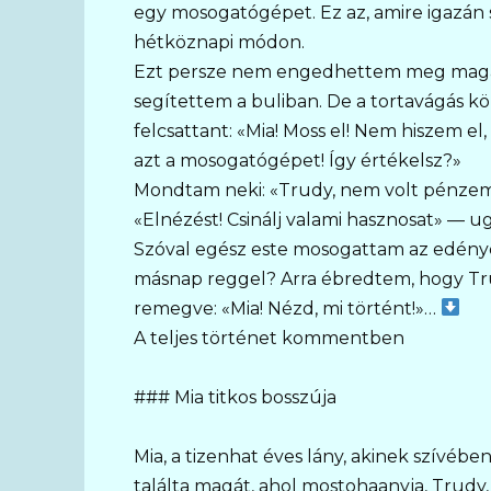
egy mosogatógépet. Ez az, amire igazán
hétköznapi módon.
Ezt persze nem engedhettem meg magamn
segítettem a buliban. De a tortavágás k
felcsattant: «Mia! Moss el! Nem hiszem 
azt a mosogatógépet! Így értékelsz?»
Mondtam neki: «Trudy, nem volt pénzem
«Elnézést! Csinálj valami hasznosat» — ug
Szóval egész este mosogattam az edény
másnap reggel? Arra ébredtem, hogy Tru
remegve: «Mia! Nézd, mi történt!»…
A teljes történet kommentben
### Mia titkos bosszúja
Mia, a tizenhat éves lány, akinek szívéb
találta magát, ahol mostohaanyja, Trudy, 