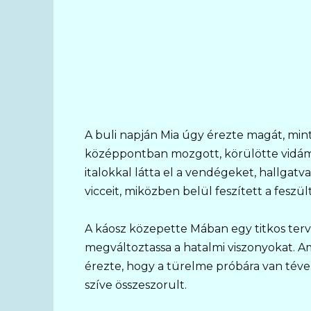
A buli napján Mia úgy érezte magát, min
középpontban mozgott, körülötte vidám 
italokkal látta el a vendégeket, hallgatv
vicceit, miközben belül feszített a feszül
A káosz közepette Mában egy titkos terv 
megváltoztassa a hatalmi viszonyokat. 
érezte, hogy a türelme próbára van téve. 
szíve összeszorult.