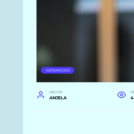
SZÓRAKOZÁS
АВТОР
П
ANJELA
4