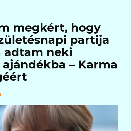
m megkért, hogy
ületésnapi partija
m adtam neki
 ajándékba – Karma
géért