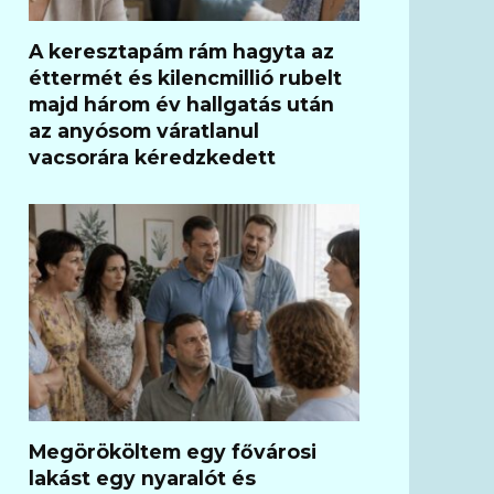
A keresztapám rám hagyta az
éttermét és kilencmillió rubelt
majd három év hallgatás után
az anyósom váratlanul
vacsorára kéredzkedett
Megörököltem egy fővárosi
lakást egy nyaralót és