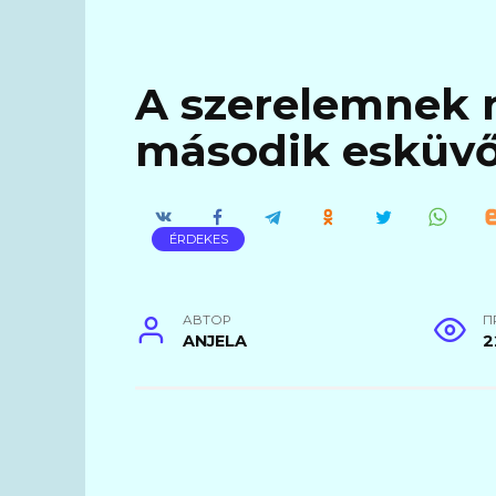
A szerelemnek n
második esküv
ÉRDEKES
АВТОР
П
ANJELA
2