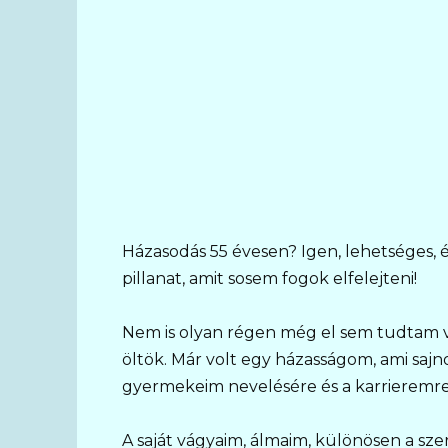
Házasodás 55 évesen? Igen, lehetséges,
pillanat, amit sosem fogok elfelejteni!
Nem is olyan régen még el sem tudtam v
öltök. Már volt egy házasságom, ami sajno
gyermekeim nevelésére és a karrieremr
A saját vágyaim, álmaim, különösen a sze