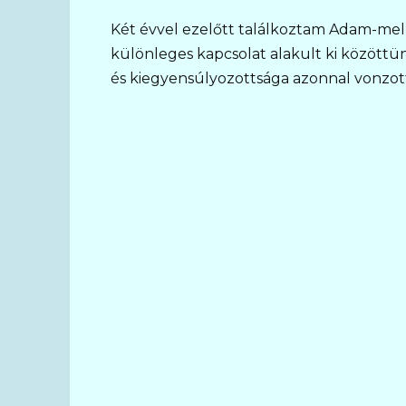
Két évvel ezelőtt találkoztam Adam-mel e
különleges kapcsolat alakult ki közöttün
és kiegyensúlyozottsága azonnal vonzot