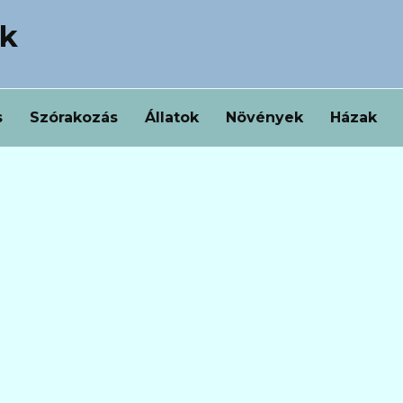
ek
s
Szórakozás
Állatok
Növények
Házak