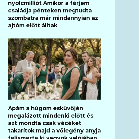
nyolcmilliót Amikor a férjem
családja pénteken megtudta
szombatra már mindannyian az
ajtóm előtt álltak
Apám a húgom esküvőjén
megalázott mindenki előtt és
azt mondta csak vécéket
takarítok majd a vőlegény anyja
felismerte ki vagyok valójában