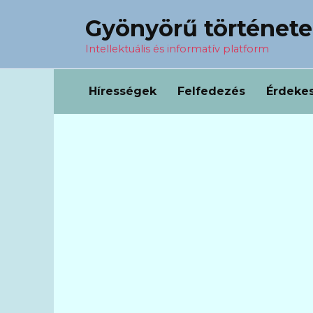
Перейти
Gyönyörű történet
к
содержанию
Intellektuális és informatív platform
Hírességek
Felfedezés
Érdeke