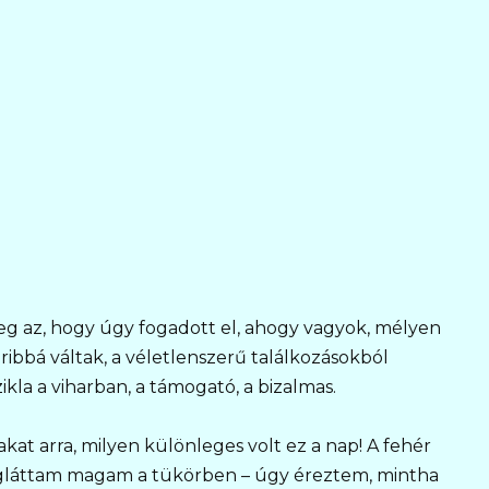
eg az, hogy úgy fogadott el, ahogy vagyok, mélyen
ibbá váltak, a véletlenszerű találkozásokból
ikla a viharban, a támogató, a bizalmas.
kat arra, milyen különleges volt ez a nap! A fehér
 megláttam magam a tükörben – úgy éreztem, mintha