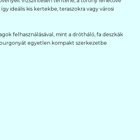
vényeit vízszintesen terítené, a torony lehetővé
y ideális kis kertekbe, teraszokra vagy városi
gok felhasználásával, mint a drótháló, fa deszkák
g burgonyát egyetlen kompakt szerkezetbe