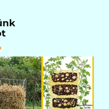
ünk
ot