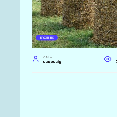
ÉRDEKES
АВТОР
saqosaig