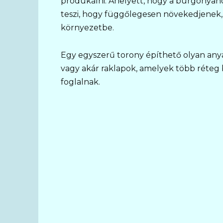
produkálni. Ahelyett, hogy a burgonyanö
teszi, hogy függőlegesen növekedjenek, íg
környezetbe.
Egy egyszerű torony építhető olyan anya
vagy akár raklapok, amelyek több réte
foglalnak.