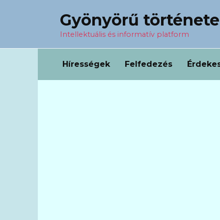
Перейти
Gyönyörű történet
к
содержанию
Intellektuális és informatív platform
Hírességek
Felfedezés
Érdeke