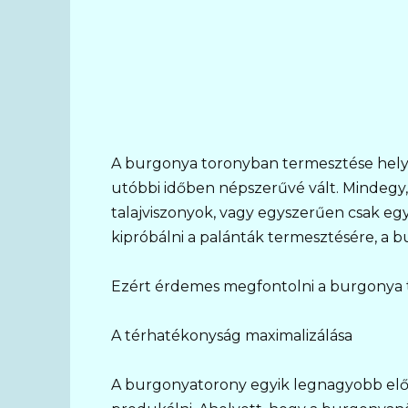
A burgonya toronyban termesztése hely
utóbbi időben népszerűvé vált. Mindegy, 
talajviszonyok, vagy egyszerűen csak e
kipróbálni a palánták termesztésére, a 
Ezért érdemes megfontolni a burgonya 
A térhatékonyság maximalizálása
A burgonyatorony egyik legnagyobb elő