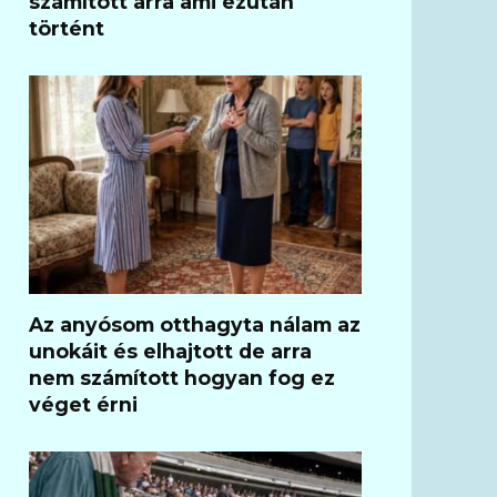
számított arra ami ezután
történt
Az anyósom otthagyta nálam az
unokáit és elhajtott de arra
nem számított hogyan fog ez
véget érni