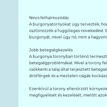
Nincs felhalmozódás
A burgonyatornyokat úgy tervezték, hog
ösztönözzék a függőleges növekedést. Ez
burgonyát, mivel úgy nő, mint a hagyo
Jobb betegségkezelés
A burgonya toronyban történő termeszté
betegségproblémákat. Mivel a torony fele
csökkenti a talaj által terjesztett betegs
drótférgek és a meztelen csigák kockáza
Ezenkívül a torony ellenőrzött környez
megfigyelését és kezelését, mielőtt az