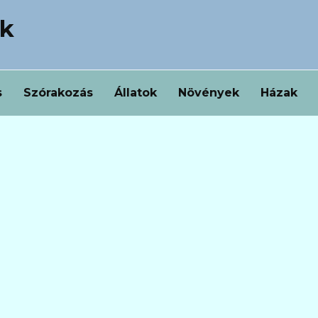
ek
s
Szórakozás
Állatok
Növények
Házak