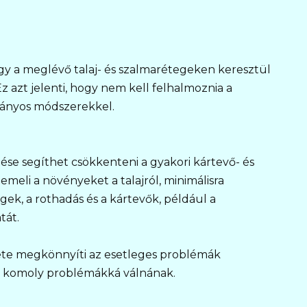
y a meglévő talaj- és szalmarétegeken keresztül
 azt jelenti, hogy nem kell felhalmoznia a
mányos módszerekkel.
se segíthet csökkenteni a gyakori kártevő- és
meli a növényeket a talajról, minimálisra
égek, a rothadás és a kártevők, például a
tát.
ete megkönnyíti az esetleges problémák
ok komoly problémákká válnának.