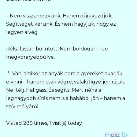
– Nem visszamegyünk. Hanem újrakezdjük.
Segítséget kérünk. És nem hagyjuk, hogy ez
legyen a vég.
Réka lassan bólintott. Nem boldogan – de
megkönnyebbülve.
🍼 Van, amikor az anyák nem a gyereket akarják
elvinni – hanem csak végre, valaki figyeljen rájuk.
Ne ítélj. Hallgass. És segíts. Mert néha a
legnagyobb sírás nem is a babából jön – hanem a
szív mélyéről.
Visited 289 times, 1 visit(s) today