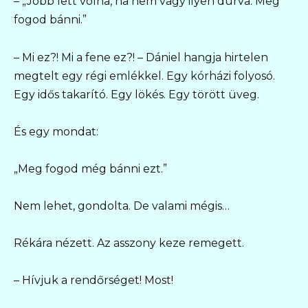
– „Jobb lett volna, ha nem vagy ilyen durva. Meg
fogod bánni.”
– Mi ez?! Mi a fene ez?! – Dániel hangja hirtelen
megtelt egy régi emlékkel. Egy kórházi folyosó.
Egy idős takarító. Egy lökés. Egy törött üveg.
És egy mondat:
„Meg fogod még bánni ezt.”
Nem lehet, gondolta. De valami mégis…
Rékára nézett. Az asszony keze remegett.
– Hívjuk a rendőrséget! Most!