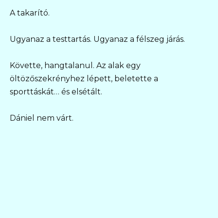
A takarító.
Ugyanaz a testtartás. Ugyanaz a félszeg járás.
Követte, hangtalanul. Az alak egy
öltözőszekrényhez lépett, beletette a
sporttáskát… és elsétált.
Dániel nem várt.