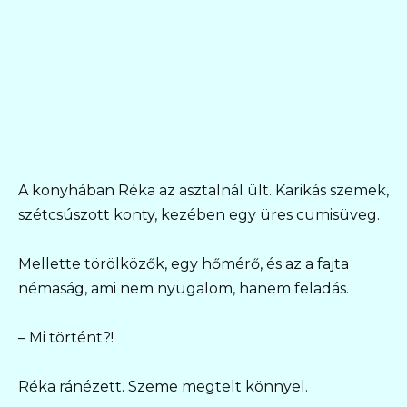
A konyhában Réka az asztalnál ült. Karikás szemek,
szétcsúszott konty, kezében egy üres cumisüveg.
Mellette törölközők, egy hőmérő, és az a fajta
némaság, ami nem nyugalom, hanem feladás.
– Mi történt?!
Réka ránézett. Szeme megtelt könnyel.