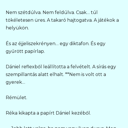
Nem szétdúlva. Nem feldúlva. Csak… túl
tökéletesen üres. A takaró hajtogatva. A játékok a
helyükön.
És az éjjeliszekrényen… egy diktafon. És egy
gyűrött papírlap.
Dániel reflexből leállította a felvételt. A sírás egy
szempillantás alatt elhalt. **Nem is volt ott a
gyerek…
Rémület.
Réka kikapta a papírt Dániel kezéből.