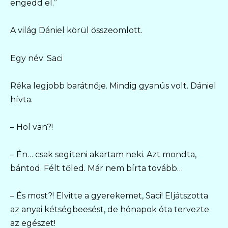
engedd el.”
A világ Dániel körül összeomlott.
Egy név: Saci
Réka legjobb barátnője. Mindig gyanús volt. Dániel
hívta.
– Hol van?!
– Én… csak segíteni akartam neki. Azt mondta,
bántod. Félt tőled. Már nem bírta tovább…
– És most?! Elvitte a gyerekemet, Saci! Eljátszotta
az anyai kétségbeesést, de hónapok óta tervezte
az egészet!