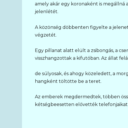
amely akár egy koronaként is megállná a
jelenlétét.
A közönség döbbenten figyelte a jelenete
végzetét.
Egy pillanat alatt elült a zsibongás, a cs
visszhangzottak a kifutóban. Az állat felál
de súlyosak, és ahogy közeledett, a mor
hangként töltötte be a teret.
Az emberek megdermedtek, többen össz
kétségbeesetten elővették telefonjaikat