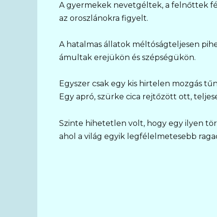
A gyermekek nevetgéltek, a felnőttek fé
az oroszlánokra figyelt.
A hatalmas állatok méltóságteljesen pihe
ámultak erejükön és szépségükön.
Egyszer csak egy kis hirtelen mozgás tűn
Egy apró, szürke cica rejtőzött ott, telj
Szinte hihetetlen volt, hogy egy ilyen tö
ahol a világ egyik legfélelmetesebb raga