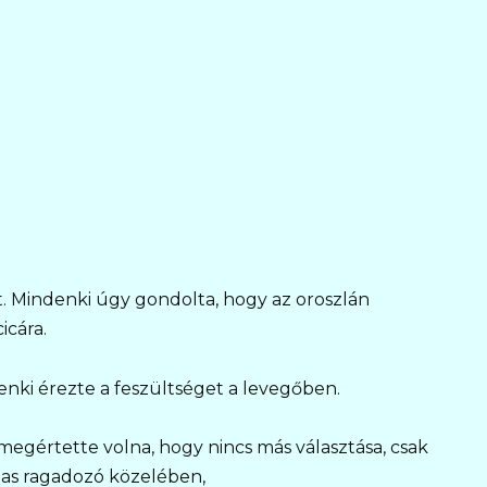
. Mindenki úgy gondolta, hogy az oroszlán
icára.
denki érezte a feszültséget a levegőben.
egértette volna, hogy nincs más választása, csak
lmas ragadozó közelében,