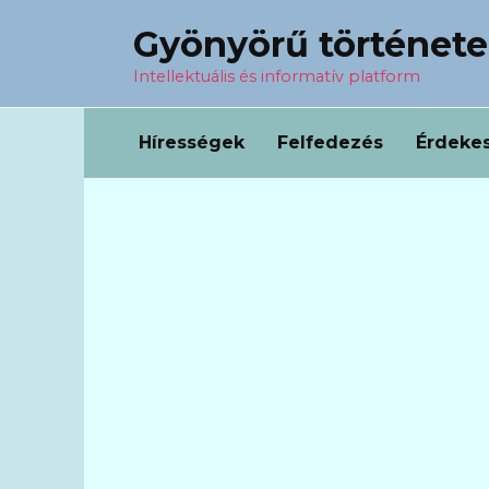
Перейти
Gyönyörű történet
к
содержанию
Intellektuális és informatív platform
Hírességek
Felfedezés
Érdeke