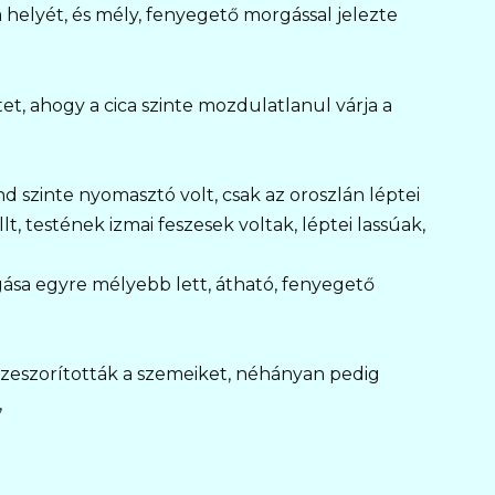
 helyét, és mély, fenyegető morgással jelezte
t, ahogy a cica szinte mozdulatlanul várja a
end szinte nyomasztó volt, csak az oroszlán léptei
lt, testének izmai feszesek voltak, léptei lassúak,
gása egyre mélyebb lett, átható, fenyegető
eszorították a szemeiket, néhányan pedig
,