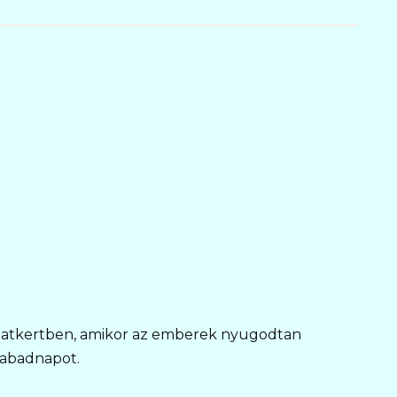
llatkertben, amikor az emberek nyugodtan
szabadnapot.