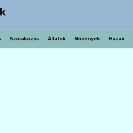
ek
s
Szórakozás
Állatok
Növények
Házak