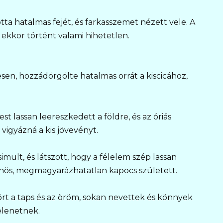
otta hatalmas fejét, és farkasszemet nézett vele. A
ekkor történt valami hihetetlen.
esen, hozzádörgölte hatalmas orrát a kiscicához,
st lassan leereszkedett a földre, és az óriás
 vigyázná a kis jövevényt.
simult, és látszott, hogy a félelem szép lassan
lönös, megmagyarázhatatlan kapocs született.
rt a taps és az öröm, sokan nevettek és könnyek
elenetnek.