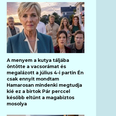
A menyem a kutya táljába
öntötte a vacsorámat és
megalázott a július 4-i partin Én
csak ennyit mondtam
Hamarosan mindenki megtudja
kié ez a birtok Pár perccel
később eltűnt a magabiztos
mosolya