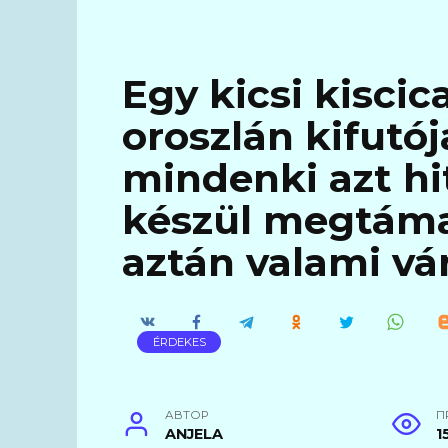
Egy kicsi kiscic
oroszlán kifutój
mindenki azt hit
készül megtámad
aztán valami vár
ÉRDEKES
АВТОР
П
ANJELA
1