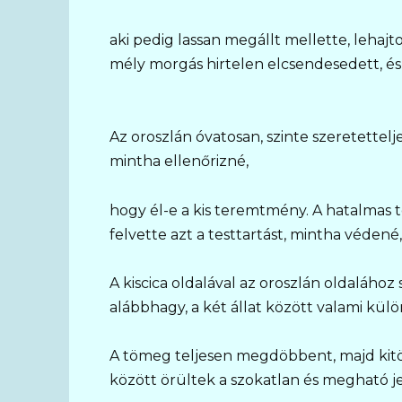
aki pedig lassan megállt mellette, lehajt
mély morgás hirtelen elcsendesedett, és 
Az oroszlán óvatosan, szinte szeretettelj
mintha ellenőrizné,
hogy él-e a kis teremtmény. A hatalmas te
felvette azt a testtartást, mintha védené,
A kiscica oldalával az oroszlán oldalához 
alábbhagy, a két állat között valami kü
A tömeg teljesen megdöbbent, majd kitö
között örültek a szokatlan és megható j