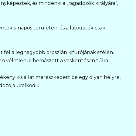
nyképeztek, és mindenki a „ragadozók királyára”,
ntek a napos területen, és a látogatók csak
t fel a legnagyobb oroszlán kifutójának szélén.
esen véletlenül bemászott a vaskerítésen túlra.
rékeny kis állat merészkedett be egy olyan helyre,
dozója uralkodik.