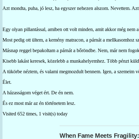
Azt mondta, puha, jó lesz, ha egyszer nehezen alszom. Nevettem. Azt
Egy olyan pillantással, amiben ott volt minden, amit akkor még nem a
Most pedig ott ültem, a kemény matracon, a párnát a mellkasomhoz szor
Másnap reggel bepakoltam a párnát a bőröndbe. Nem, már nem fogok s
Kisebb lakást keresek, közelebb a munkahelyemhez. Több pénzt küld
A tükörbe néztem, és valami megmozdult bennem. Igen, a szemeim vörö
Élet.
A házasságom véget ért. De én nem.
És ez most már az én történetem lesz.
Visited 652 times, 1 visit(s) today