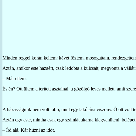
Minden reggel korán keltem: kávét főztem, mosogattam, rendezgettem
Aztán, amikor este hazaért, csak ledobta a kulcsait, megvonta a vállát:
– Már ettem.
És én? Ott ültem a terített asztalnál, a gőzölgő leves mellett, amit s
A házasságunk nem volt több, mint egy lakótársi viszony. Ő ott volt te
Aztán egy este, mintha csak egy számlát akarna kiegyenlíteni, belépett
– Írd alá. Kár húzni az időt.