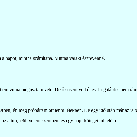
 a napot, mintha számítana. Mintha valaki észrevenné.
zerettem volna megosztani vele. De ő sosem volt éhes. Legalábbis nem rám
stben, én meg próbáltam ott lenni lélekben. De egy idő után már az is fá
 az ajtón, leült velem szemben, és egy papírköteget tolt elém.