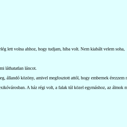
elég lett volna ahhoz, hogy tudjam, hiba volt. Nem kiabált velem soha,
i láthatatlan láncot.
ideg, állandó közöny, amivel megfosztott attól, hogy embernek érezzem
ikóvárosban. A ház régi volt, a falak túl közel egymáshoz, az álmok m