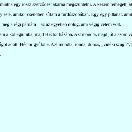
intha egy rossz szerződést akarna megszüntetni. A kezem remegett, ah
gy este, amikor csendben sírtam a fürdőszobában. Egy-egy pillanat, amiko
meg a régi párnám – az az egyetlen dolog, ami végig velem volt.
lem a kollégiumba, majd Héctor házába. Azt mondta, majd jól alszom v
ágot adott. Héctor gyűlölte. Azt mondta, ronda, dohos, „vidéki szagú”.
.