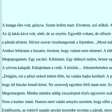
A hangja éles volt, gúnyos. Szinte belém mart. Elvettem, szó nélkü
Az új lakás kicsi volt, sötét, de az enyém. Egyedül voltam, de elősz
a párnát néztem. Héctor szavai visszhangoztak a fejemben. „Mosd m
Amikor lehúztam a huzatot, éreztem, hogy valami nem stimmel. A tölt
Megtapogattam. Egy zacskó. Kihúztam. Egy átlátszó nejlon, benne egy
A szívem kalapált. Kihajtottam a cetlit. A kézírás… felismerhetetlen
„Drágám, ezt a pénzt neked tettem félre, ha valaha bajba kerülnél. A 
hogy túl büszke lennél kérni. Ne szenvedj egyetlen férfi miatt sem. S
Megremegtem. Mintha minden addig visszafojtott érzés egyszerre sza
Nem a kudarc miatt. Hanem mert valaki annyira szeretett, hogy előre
Emlékszem, az esküvő napján anyám kezembe nyomta a párnát, mos