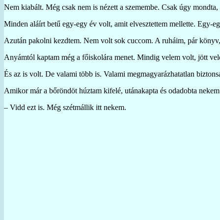
Nem kiabált. Még csak nem is nézett a szemembe. Csak úgy mondta, m
Minden aláírt betű egy-egy év volt, amit elvesztettem mellette. Egy-e
Azután pakolni kezdtem. Nem volt sok cuccom. A ruháim, pár könyv, 
Anyámtól kaptam még a főiskolára menet. Mindig velem volt, jött ve
És az is volt. De valami több is. Valami megmagyarázhatatlan biztons
Amikor már a bőröndöt húztam kifelé, utánakapta és odadobta nekem
– Vidd ezt is. Még szétmállik itt nekem.