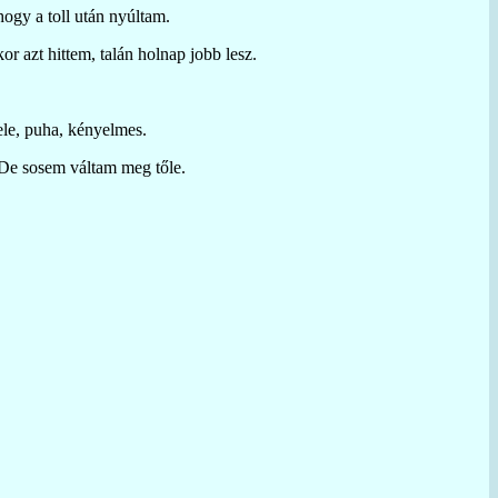
ogy a toll után nyúltam.
r azt hittem, talán holnap jobb lesz.
ele, puha, kényelmes.
 De sosem váltam meg tőle.