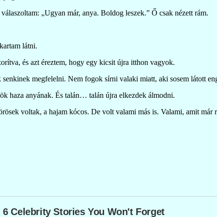
 válaszoltam: „Ugyan már, anya. Boldog leszek.” Ő csak nézett rám.
kartam látni.
ítva, és azt éreztem, hogy egy kicsit újra itthon vagyok.
enkinek megfelelni. Nem fogok sírni valaki miatt, aki sosem látott en
ök haza anyának. És talán… talán újra elkezdek álmodni.
sek voltak, a hajam kócos. De volt valami más is. Valami, amit már r