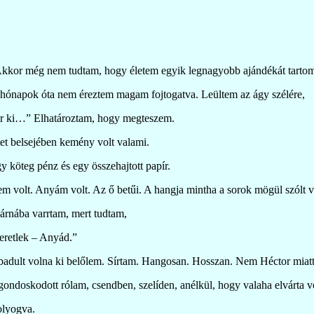
l. Akkor még nem tudtam, hogy életem egyik legnagyobb ajándékát tart
ör hónapok óta nem éreztem magam fojtogatva. Leültem az ágy szélére,
ár ki…” Elhatároztam, hogy megteszem.
et belsejében kemény volt valami.
 köteg pénz és egy összehajtott papír.
 nem volt. Anyám volt. Az ő betűi. A hangja mintha a sorok mögül szólt
párnába varrtam, mert tudtam,
zeretlek – Anyád.”
badult volna ki belőlem. Sírtam. Hangosan. Hosszan. Nem Héctor miatt
 gondoskodott rólam, csendben, szelíden, anélkül, hogy valaha elvárta 
olyogva.