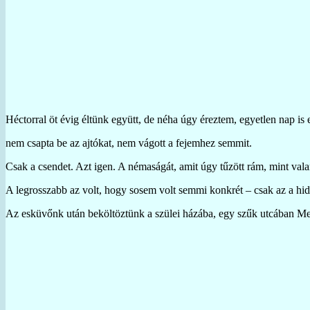
Héctorral öt évig éltünk együtt, de néha úgy éreztem, egyetlen nap is 
nem csapta be az ajtókat, nem vágott a fejemhez semmit.
Csak a csendet. Azt igen. A némaságát, amit úgy tűzött rám, mint valam
A legrosszabb az volt, hogy sosem volt semmi konkrét – csak az a h
Az esküvőnk után beköltöztünk a szülei házába, egy szűk utcában Mex