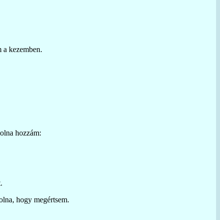
om a kezemben.
 volna hozzám:
.
volna, hogy megértsem.