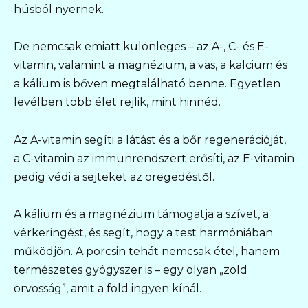
húsból nyernek.
De nemcsak emiatt különleges – az A-, C- és E-
vitamin, valamint a magnézium, a vas, a kalcium és
a kálium is bőven megtalálható benne. Egyetlen
levélben több élet rejlik, mint hinnéd.
Az A-vitamin segíti a látást és a bőr regenerációját,
a C-vitamin az immunrendszert erősíti, az E-vitamin
pedig védi a sejteket az öregedéstől.
A kálium és a magnézium támogatja a szívet, a
vérkeringést, és segít, hogy a test harmóniában
működjön. A porcsin tehát nemcsak étel, hanem
természetes gyógyszer is – egy olyan „zöld
orvosság”, amit a föld ingyen kínál.