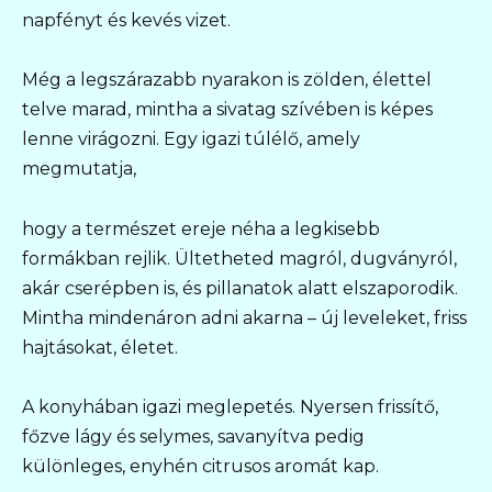
napfényt és kevés vizet.
Még a legszárazabb nyarakon is zölden, élettel
telve marad, mintha a sivatag szívében is képes
lenne virágozni. Egy igazi túlélő, amely
megmutatja,
hogy a természet ereje néha a legkisebb
formákban rejlik. Ültetheted magról, dugványról,
akár cserépben is, és pillanatok alatt elszaporodik.
Mintha mindenáron adni akarna – új leveleket, friss
hajtásokat, életet.
A konyhában igazi meglepetés. Nyersen frissítő,
főzve lágy és selymes, savanyítva pedig
különleges, enyhén citrusos aromát kap.