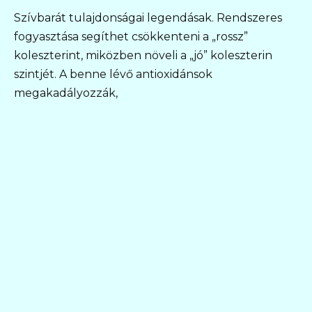
Szívbarát tulajdonságai legendásak. Rendszeres
fogyasztása segíthet csökkenteni a „rossz”
koleszterint, miközben növeli a „jó” koleszterin
szintjét. A benne lévő antioxidánsok
megakadályozzák,