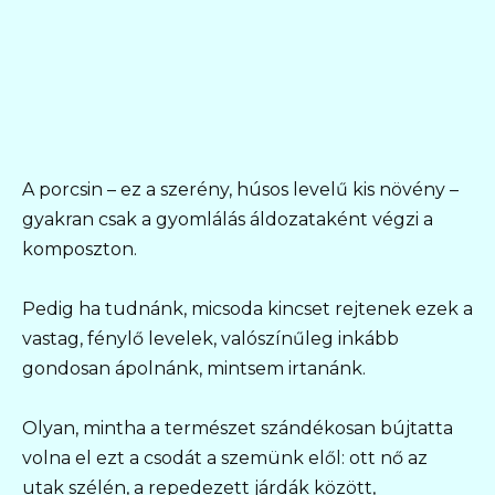
A porcsin – ez a szerény, húsos levelű kis növény –
gyakran csak a gyomlálás áldozataként végzi a
komposzton.
Pedig ha tudnánk, micsoda kincset rejtenek ezek a
vastag, fénylő levelek, valószínűleg inkább
gondosan ápolnánk, mintsem irtanánk.
Olyan, mintha a természet szándékosan bújtatta
volna el ezt a csodát a szemünk elől: ott nő az
utak szélén, a repedezett járdák között,