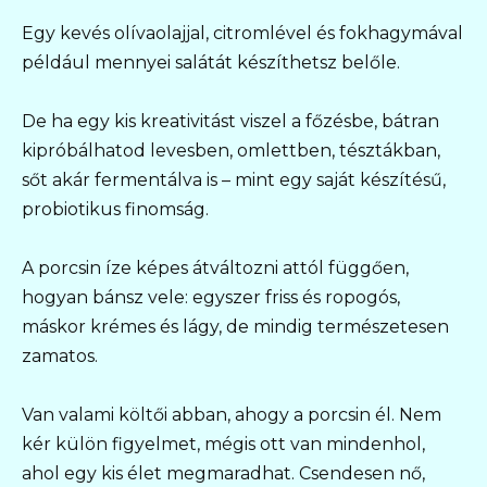
Egy kevés olívaolajjal, citromlével és fokhagymával
például mennyei salátát készíthetsz belőle.
De ha egy kis kreativitást viszel a főzésbe, bátran
kipróbálhatod levesben, omlettben, tésztákban,
sőt akár fermentálva is – mint egy saját készítésű,
probiotikus finomság.
A porcsin íze képes átváltozni attól függően,
hogyan bánsz vele: egyszer friss és ropogós,
máskor krémes és lágy, de mindig természetesen
zamatos.
Van valami költői abban, ahogy a porcsin él. Nem
kér külön figyelmet, mégis ott van mindenhol,
ahol egy kis élet megmaradhat. Csendesen nő,