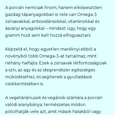
A porcsin nemcsak finom, hanem elképesztően
gazdag tápanyagokban is: tele van Omega-3
zsírsavakkal, antioxidánsokkal, vitaminokkal és
ásványi anyagokkal – mindezt úgy, hogy egy
gramm húst sem kell hozzá elfogyasztani.
Képzeld el, hogy egyetlen maréknyi ebből a
növényből több Omega-3-at tartalmaz, mint
néhány halfajta. Ezek a zsírsavak létfontosságúak
a szív, az agy és az idegrendszer egészséges
működéséhez, és segítenek a gyulladások
csökkentésében is.
A vegetáriánusok és vegánok számára a porcsin
valódi aranybánya: természetes módon
pótolhatják vele azt, amit mások halakból vagy