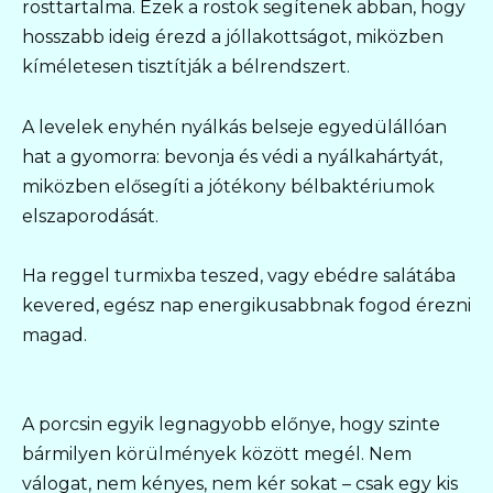
rosttartalma. Ezek a rostok segítenek abban, hogy
hosszabb ideig érezd a jóllakottságot, miközben
kíméletesen tisztítják a bélrendszert.
A levelek enyhén nyálkás belseje egyedülállóan
hat a gyomorra: bevonja és védi a nyálkahártyát,
miközben elősegíti a jótékony bélbaktériumok
elszaporodását.
Ha reggel turmixba teszed, vagy ebédre salátába
kevered, egész nap energikusabbnak fogod érezni
magad.
A porcsin egyik legnagyobb előnye, hogy szinte
bármilyen körülmények között megél. Nem
válogat, nem kényes, nem kér sokat – csak egy kis