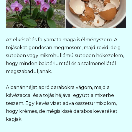
Az elkészítés folyamata maga is élményszerű. A
tojásokat gondosan megmosom, majd rövid ideig
sütőben vagy mikrohullámú sütőben hőkezelem,
hogy minden baktériumtól és a szalmonellától
megszabaduljanak.
A banánhéjat apró darabokra vágom, majd a
kávézaccal és a tojás héjával együtt a mixerbe
teszem. Egy kevés vizet adva összeturmixolom,
hogy krémes, de mégis kissé darabos keveréket
kapjak.