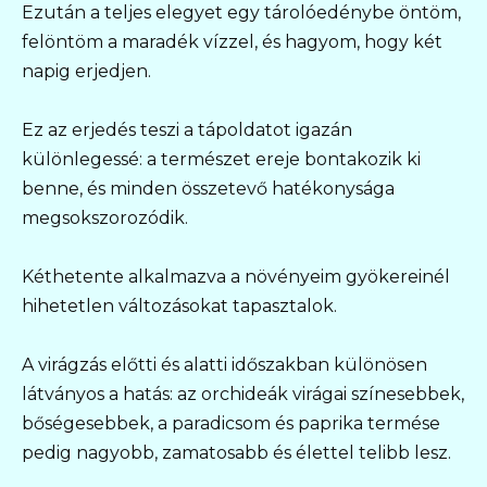
Ezután a teljes elegyet egy tárolóedénybe öntöm,
felöntöm a maradék vízzel, és hagyom, hogy két
napig erjedjen.
Ez az erjedés teszi a tápoldatot igazán
különlegessé: a természet ereje bontakozik ki
benne, és minden összetevő hatékonysága
megsokszorozódik.
Kéthetente alkalmazva a növényeim gyökereinél
hihetetlen változásokat tapasztalok.
A virágzás előtti és alatti időszakban különösen
látványos a hatás: az orchideák virágai színesebbek,
bőségesebbek, a paradicsom és paprika termése
pedig nagyobb, zamatosabb és élettel telibb lesz.