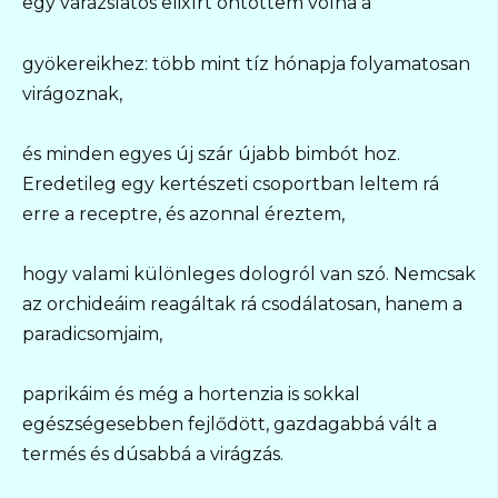
egy varázslatos elixírt öntöttem volna a
gyökereikhez: több mint tíz hónapja folyamatosan
virágoznak,
és minden egyes új szár újabb bimbót hoz.
Eredetileg egy kertészeti csoportban leltem rá
erre a receptre, és azonnal éreztem,
hogy valami különleges dologról van szó. Nemcsak
az orchideáim reagáltak rá csodálatosan, hanem a
paradicsomjaim,
paprikáim és még a hortenzia is sokkal
egészségesebben fejlődött, gazdagabbá vált a
termés és dúsabbá a virágzás.