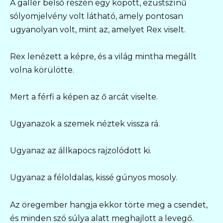
A gallér belső részén egy kopott, ezüstszínű
sólyomjelvény volt látható, amely pontosan
ugyanolyan volt, mint az, amelyet Rex viselt.
Rex lenézett a képre, és a világ mintha megállt
volna körülötte.
Mert a férfi a képen az ő arcát viselte.
Ugyanazok a szemek néztek vissza rá.
Ugyanaz az állkapocs rajzolódott ki.
Ugyanaz a féloldalas, kissé gúnyos mosoly.
Az öregember hangja ekkor törte meg a csendet,
és minden szó súlya alatt meghajlott a levegő.