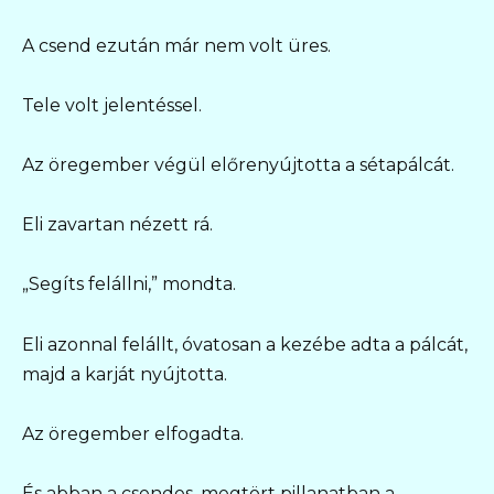
A csend ezután már nem volt üres.
Tele volt jelentéssel.
Az öregember végül előrenyújtotta a sétapálcát.
Eli zavartan nézett rá.
„Segíts felállni,” mondta.
Eli azonnal felállt, óvatosan a kezébe adta a pálcát,
majd a karját nyújtotta.
Az öregember elfogadta.
És abban a csendes, megtört pillanatban a