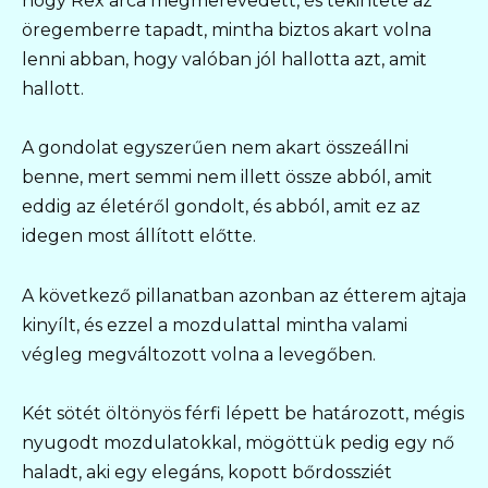
hogy Rex arca megmerevedett, és tekintete az
öregemberre tapadt, mintha biztos akart volna
lenni abban, hogy valóban jól hallotta azt, amit
hallott.
A gondolat egyszerűen nem akart összeállni
benne, mert semmi nem illett össze abból, amit
eddig az életéről gondolt, és abból, amit ez az
idegen most állított előtte.
A következő pillanatban azonban az étterem ajtaja
kinyílt, és ezzel a mozdulattal mintha valami
végleg megváltozott volna a levegőben.
Két sötét öltönyös férfi lépett be határozott, mégis
nyugodt mozdulatokkal, mögöttük pedig egy nő
haladt, aki egy elegáns, kopott bőrdossziét