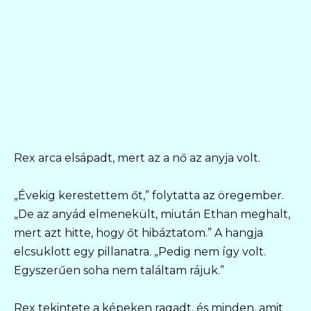
Rex arca elsápadt, mert az a nő az anyja volt.
„Évekig kerestettem őt,” folytatta az öregember.
„De az anyád elmenekült, miután Ethan meghalt,
mert azt hitte, hogy őt hibáztatom.” A hangja
elcsuklott egy pillanatra. „Pedig nem így volt.
Egyszerűen soha nem találtam rájuk.”
Rex tekintete a képeken ragadt, és minden, amit