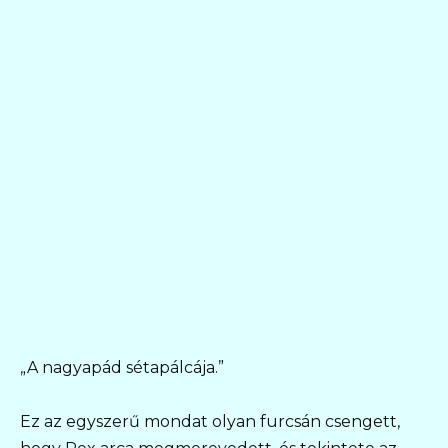
„A nagyapád sétapálcája.”
Ez az egyszerű mondat olyan furcsán csengett,