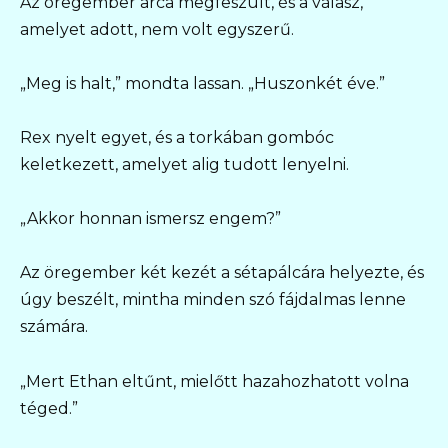
Az öregember arca megfeszült, és a válasz,
amelyet adott, nem volt egyszerű.
„Meg is halt,” mondta lassan. „Huszonkét éve.”
Rex nyelt egyet, és a torkában gombóc
keletkezett, amelyet alig tudott lenyelni.
„Akkor honnan ismersz engem?”
Az öregember két kezét a sétapálcára helyezte, és
úgy beszélt, mintha minden szó fájdalmas lenne
számára.
„Mert Ethan eltűnt, mielőtt hazahozhatott volna
téged.”