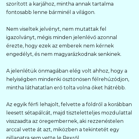
szorított a karjához, mintha annak tartalma
fontosabb lenne bárminél a világon.
Nem viseltek jelvényt, nem mutattak fel
igazolványt, mégis minden jelenlévő azonnal
érezte, hogy ezek az emberek nem kérnek
engedélyt, és nem magyarázkodnak senkinek.
A jelenlétük önmagában elég volt ahhoz, hogy a
helyiségben mindenki ösztönösen félrehúzódjon,
mintha láthatatlan erő tolta volna őket hátrébb.
Az egyik férfi lehajolt, felvette a földről a korábban
leesett sétapálcát, majd tiszteletteljes mozdulattal
visszaadta az öregembernek, aki rezzenéstelen
arccal vette át azt, miközben a tekintetét egy
pillanatra sem vette le Rexről.