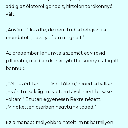
addig az életéről gondolt, hirtelen törékennyé
vált.
„Anyám…” kezdte, de nem tudta befejezni a
mondatot. „Tavaly télen meghalt.”
Az öregember lehunyta a szemét egy rövid
pillanatra, majd amikor kinyitotta, könny csillogott
bennük.
„Félt, ezért tartott távol tőlem,” mondta halkan.
„És én túl sokáig maradtam távol, mert büszke
voltam.” Ezután egyenesen Rexre nézett.
„Mindketten cserben hagytunk téged.”
Ez a mondat mélyebbre hatolt, mint bármilyen