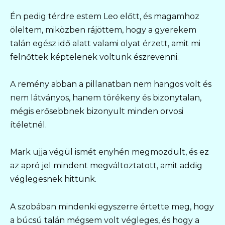
Én pedig térdre estem Leo előtt, és magamhoz
öleltem, miközben rájöttem, hogy a gyerekem
talán egész idő alatt valami olyat érzett, amit mi
felnőttek képtelenek voltunk észrevenni.
A remény abban a pillanatban nem hangos volt és
nem látványos, hanem törékeny és bizonytalan,
mégis erősebbnek bizonyult minden orvosi
ítéletnél.
Mark ujja végül ismét enyhén megmozdult, és ez
az apró jel mindent megváltoztatott, amit addig
véglegesnek hittünk.
A szobában mindenki egyszerre értette meg, hogy
a búcsú talán mégsem volt végleges, és hogy a