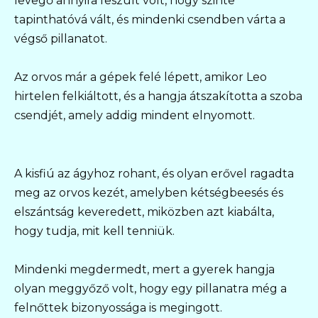
levegő annyira feszült volt, hogy szinte
tapinthatóvá vált, és mindenki csendben várta a
végső pillanatot.
Az orvos már a gépek felé lépett, amikor Leo
hirtelen felkiáltott, és a hangja átszakította a szoba
csendjét, amely addig mindent elnyomott.
A kisfiú az ágyhoz rohant, és olyan erővel ragadta
meg az orvos kezét, amelyben kétségbeesés és
elszántság keveredett, miközben azt kiabálta,
hogy tudja, mit kell tenniük.
Mindenki megdermedt, mert a gyerek hangja
olyan meggyőző volt, hogy egy pillanatra még a
felnőttek bizonyossága is megingott.