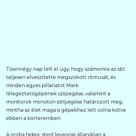
Tizennégy nap telt el úgy, hogy számomra az idő
teljesen elveszítette megszokott ritmusát, és
minden egyes pillanatot Mark
lélegeztetőgépének sziszegése, valamint a
monitorok monoton pittyegése határozott meg,
mintha az élet maga is gépekhez lett volna kötve
ebben a kórteremben.
A szoba hideg, steril levegője állandóan a