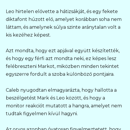
Leo hirtelen elővette a hátizsákját, és egy fekete
diktafont húzott elő, amelyet korábban soha nem
láttam, és amelynek súlya szinte aránytalan volt a
kis kezéhez képest.
Azt mondta, hogy ezt apjával együtt készítették,
és hogy egy férfi azt mondta neki, ez képes lesz
felébreszteni Markot, miközben minden tekintet
egyszerre fordult a szoba különböző pontjaira.
Caleb nyugodtan elmagyarázta, hogy hallotta a
beszélgetést Mark és Leo között, és hogy a
monitor reakciót mutatott a hangra, amelyet nem
tudtak figyelmen kívül hagyni.
Az orvos azonban óvatosan figyelmeztetett, hogy