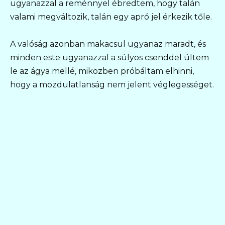
ugyanazzal a reménnyel ébredtem, hogy talán
valami megváltozik, talán egy apró jel érkezik tőle.
A valóság azonban makacsul ugyanaz maradt, és
minden este ugyanazzal a súlyos csenddel ültem
le az ágya mellé, miközben próbáltam elhinni,
hogy a mozdulatlanság nem jelent véglegességet.