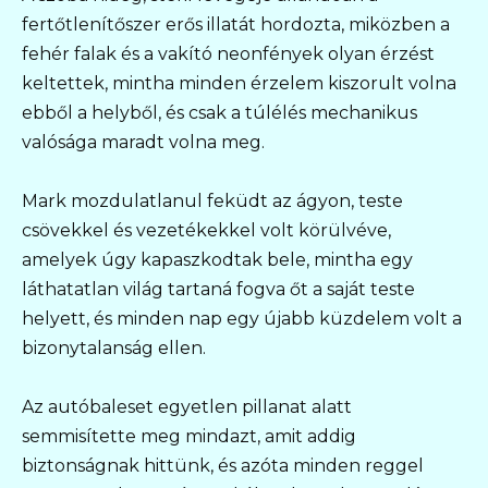
fertőtlenítőszer erős illatát hordozta, miközben a
fehér falak és a vakító neonfények olyan érzést
keltettek, mintha minden érzelem kiszorult volna
ebből a helyből, és csak a túlélés mechanikus
valósága maradt volna meg.
Mark mozdulatlanul feküdt az ágyon, teste
csövekkel és vezetékekkel volt körülvéve,
amelyek úgy kapaszkodtak bele, mintha egy
láthatatlan világ tartaná fogva őt a saját teste
helyett, és minden nap egy újabb küzdelem volt a
bizonytalanság ellen.
Az autóbaleset egyetlen pillanat alatt
semmisítette meg mindazt, amit addig
biztonságnak hittünk, és azóta minden reggel