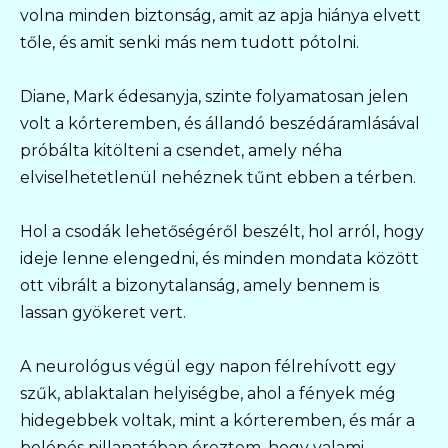
volna minden biztonság, amit az apja hiánya elvett
tőle, és amit senki más nem tudott pótolni.
Diane, Mark édesanyja, szinte folyamatosan jelen
volt a kórteremben, és állandó beszédáramlásával
próbálta kitölteni a csendet, amely néha
elviselhetetlenül nehéznek tűnt ebben a térben.
Hol a csodák lehetőségéről beszélt, hol arról, hogy
ideje lenne elengedni, és minden mondata között
ott vibrált a bizonytalanság, amely bennem is
lassan gyökeret vert.
A neurológus végül egy napon félrehívott egy
szűk, ablaktalan helyiségbe, ahol a fények még
hidegebbek voltak, mint a kórteremben, és már a
belépés pillanatában éreztem, hogy valami