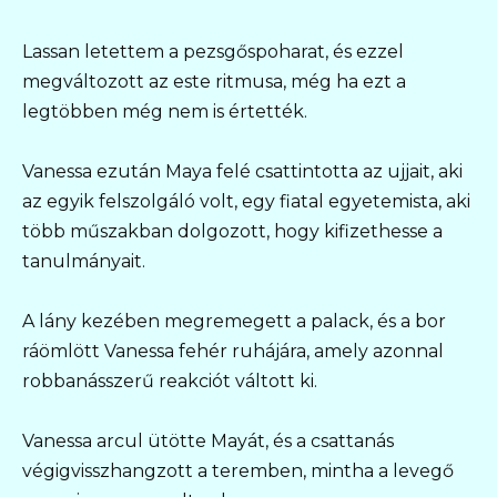
Lassan letettem a pezsgőspoharat, és ezzel
megváltozott az este ritmusa, még ha ezt a
legtöbben még nem is értették.
Vanessa ezután Maya felé csattintotta az ujjait, aki
az egyik felszolgáló volt, egy fiatal egyetemista, aki
több műszakban dolgozott, hogy kifizethesse a
tanulmányait.
A lány kezében megremegett a palack, és a bor
ráömlött Vanessa fehér ruhájára, amely azonnal
robbanásszerű reakciót váltott ki.
Vanessa arcul ütötte Mayát, és a csattanás
végigvisszhangzott a teremben, mintha a levegő