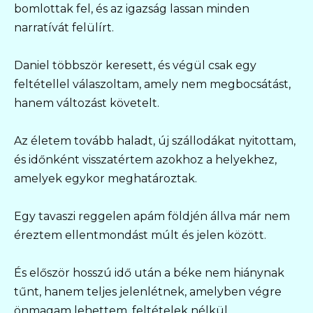
bomlottak fel, és az igazság lassan minden
narratívát felülírt.
Daniel többször keresett, és végül csak egy
feltétellel válaszoltam, amely nem megbocsátást,
hanem változást követelt.
Az életem tovább haladt, új szállodákat nyitottam,
és időnként visszatértem azokhoz a helyekhez,
amelyek egykor meghatároztak.
Egy tavaszi reggelen apám földjén állva már nem
éreztem ellentmondást múlt és jelen között.
És először hosszú idő után a béke nem hiánynak
tűnt, hanem teljes jelenlétnek, amelyben végre
önmagam lehettem, feltételek nélkül.