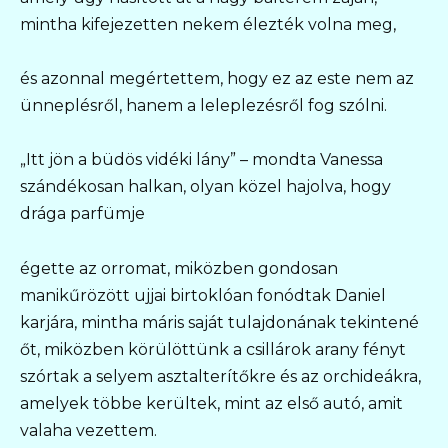
mintha kifejezetten nekem élezték volna meg,
és azonnal megértettem, hogy ez az este nem az
ünneplésről, hanem a leleplezésről fog szólni.
„Itt jön a büdös vidéki lány” – mondta Vanessa
szándékosan halkan, olyan közel hajolva, hogy
drága parfümje
égette az orromat, miközben gondosan
manikűrözött ujjai birtoklóan fonódtak Daniel
karjára, mintha máris saját tulajdonának tekintené
őt, miközben körülöttünk a csillárok arany fényt
szórtak a selyem asztalterítőkre és az orchideákra,
amelyek többe kerültek, mint az első autó, amit
valaha vezettem.