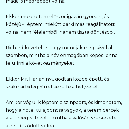
maga is megrepedt volna.
Ekkor mozdultam először igazán gyorsan, és
közéjük léptem, mielőtt bárki más reagálhatott
volna, nem félelemből, hanem tiszta döntésből.
Richard követelte, hogy mondják meg, kivel áll
szemben, mintha a név önmagában képes lenne
felülírni a következményeket.
Ekkor Mr. Harlan nyugodtan közbelépett, és
szakmai hidegvérrel kezelte a helyzetet.
Amikor végül kiléptem a színpadra, és kimondtam,
hogy a hotel tulajdonosa vagyok, a terem percek
alatt megváltozott, mintha a valóság szerkezete
átrendeződött volna.