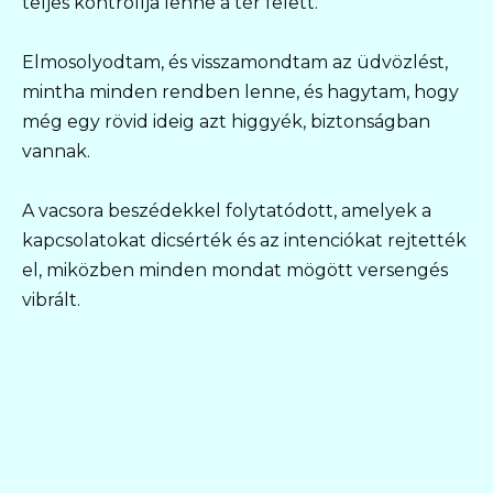
teljes kontrollja lenne a tér felett.
Elmosolyodtam, és visszamondtam az üdvözlést,
mintha minden rendben lenne, és hagytam, hogy
még egy rövid ideig azt higgyék, biztonságban
vannak.
A vacsora beszédekkel folytatódott, amelyek a
kapcsolatokat dicsérték és az intenciókat rejtették
el, miközben minden mondat mögött versengés
vibrált.