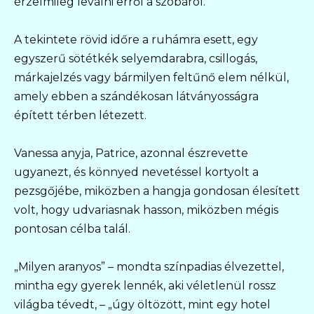
érzelmileg leválni erről a szobáról.
A tekintete rövid időre a ruhámra esett, egy
egyszerű sötétkék selyemdarabra, csillogás,
márkajelzés vagy bármilyen feltűnő elem nélkül,
amely ebben a szándékosan látványosságra
épített térben létezett.
Vanessa anyja, Patrice, azonnal észrevette
ugyanezt, és könnyed nevetéssel kortyolt a
pezsgőjébe, miközben a hangja gondosan élesített
volt, hogy udvariasnak hasson, miközben mégis
pontosan célba talál.
„Milyen aranyos” – mondta színpadias élvezettel,
mintha egy gyerek lennék, aki véletlenül rossz
világba tévedt, – „úgy öltözött, mint egy hotel