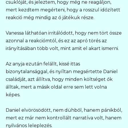
csuklóját, és jeleztem, hogy még ne reagáljon,
mert kezdtem megérteni, hogy a rosszul időzített
reakció még mindig az ő játékuk része.
Vanessa láthatóan irritálódott, hogy nem tört össze
azonnal a reakciómtól, és ez az apró törés az
irányításában több volt, mint amit el akart ismerni.
Az anyja ezután felállt, kissé ittas
bizonytalansággal, és nyíltan megsértette Daniel
családját, azt állítva, hogy minden költséget ők
álltak, mert a másik oldal erre sem lett volna
képes.
Daniel elvörösödött, nem dühből, hanem pánikból,
mert ez már nem kontrollált narratíva volt, hanem
nyilvános leleplezés.