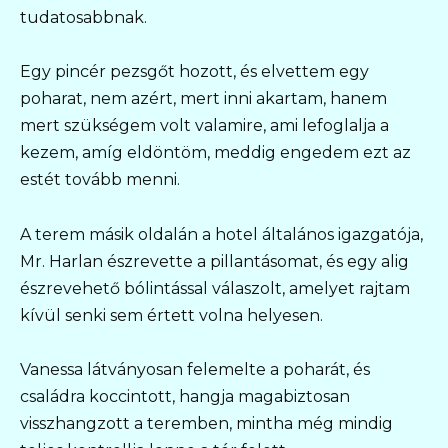
tudatosabbnak.
Egy pincér pezsgőt hozott, és elvettem egy
poharat, nem azért, mert inni akartam, hanem
mert szükségem volt valamire, ami lefoglalja a
kezem, amíg eldöntöm, meddig engedem ezt az
estét tovább menni.
A terem másik oldalán a hotel általános igazgatója,
Mr. Harlan észrevette a pillantásomat, és egy alig
észrevehető bólintással válaszolt, amelyet rajtam
kívül senki sem értett volna helyesen.
Vanessa látványosan felemelte a poharát, és
családra koccintott, hangja magabiztosan
visszhangzott a teremben, mintha még mindig