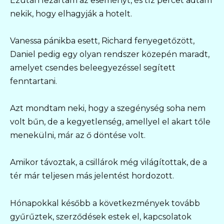
Ezután lezártam az eseményt, és tíz percet adtam
nekik, hogy elhagyják a hotelt.
Vanessa pánikba esett, Richard fenyegetőzött,
Daniel pedig egy olyan rendszer közepén maradt,
amelyet csendes beleegyezéssel segített
fenntartani.
Azt mondtam neki, hogy a szegénység soha nem
volt bűn, de a kegyetlenség, amellyel el akart tőle
menekülni, már az ő döntése volt.
Amikor távoztak, a csillárok még világítottak, de a
tér már teljesen más jelentést hordozott.
Hónapokkal később a következmények tovább
gyűrűztek, szerződések estek el, kapcsolatok