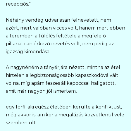
recepciós.”
Néhány vendég udvariasan felnevetett, nem
azért, mert valóban vicces volt, hanem mert ebben
a teremben a túlélés feltétele a megfelelő
pillanatban érkező nevetés volt, nem pedig az
igazság kimondása.
A nagynéném a tányérjára nézett, mintha az étel
hirtelen a legbiztonságosabb kapaszkodóvá vált
volna, míg apám feszes állkapoccsal hallgatott,
amit már nagyon jól ismertem,
egy férfi, aki egész életében kerülte a konfliktust,
még akkor is, amikor a megalázás közvetlenül vele
szemben ült.