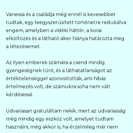
Vanessa és a családja még ennél is kevesebbet
tudtak, egy leegyszerűsített történetre redukálva
engem, amelyben a vidéki háttér, a korai
elköltözés és a látható siker hiánya határozta meg
a létezésemet.
Az ilyen emberek számára a csend mindig
gyengeségnek tűnt, és a láthatatlanságot az
értéktelenséggel azonosították, ami hibás
értelmezés volt, de számukra soha nem vált
kérdésessé.
Udvariasan gratuláltam nekik, mert az udvariasság
még mindig egy eszköz volt, amelyet tudtam
használni, még akkor is, ha érzelmileg már nem