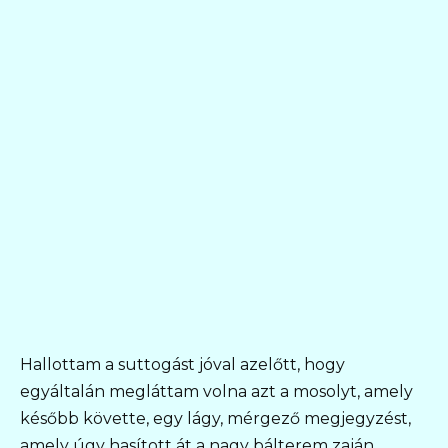
Hallottam a suttogást jóval azelőtt, hogy
egyáltalán megláttam volna azt a mosolyt, amely
később követte, egy lágy, mérgező megjegyzést,
amely úgy hasított át a nagy bálterem zaján,