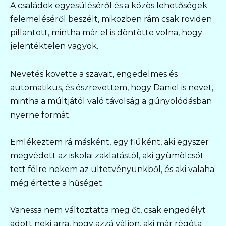
A családok egyesüléséről és a közös lehetőségek
felemeléséről beszélt, miközben rám csak röviden
pillantott, mintha már el is döntötte volna, hogy
jelentéktelen vagyok.
Nevetés követte a szavait, engedelmes és
automatikus, és észrevettem, hogy Daniel is nevet,
mintha a múltjától való távolság a gúnyolódásban
nyerne formát.
Emlékeztem rá másként, egy fiúként, aki egyszer
megvédett az iskolai zaklatástól, aki gyümölcsöt
tett félre nekem az ültetvényünkből, és aki valaha
még értette a hűséget.
Vanessa nem változtatta meg őt, csak engedélyt
adott neki arra, hogy azzá váljon, aki már régóta