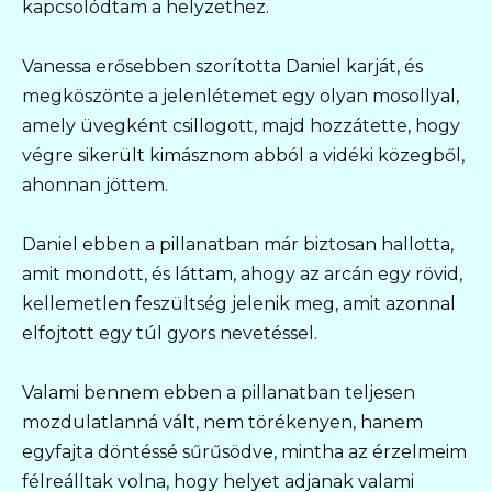
kapcsolódtam a helyzethez.
Vanessa erősebben szorította Daniel karját, és
megköszönte a jelenlétemet egy olyan mosollyal,
amely üvegként csillogott, majd hozzátette, hogy
végre sikerült kimásznom abból a vidéki közegből,
ahonnan jöttem.
Daniel ebben a pillanatban már biztosan hallotta,
amit mondott, és láttam, ahogy az arcán egy rövid,
kellemetlen feszültség jelenik meg, amit azonnal
elfojtott egy túl gyors nevetéssel.
Valami bennem ebben a pillanatban teljesen
mozdulatlanná vált, nem törékenyen, hanem
egyfajta döntéssé sűrűsödve, mintha az érzelmeim
félreálltak volna, hogy helyet adjanak valami