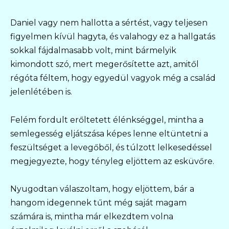
Daniel vagy nem hallotta a sértést, vagy teljesen
figyelmen kívül hagyta, és valahogy ez a hallgatás
sokkal fájdalmasabb volt, mint bármelyik
kimondott szó, mert megerősítette azt, amitől
régóta féltem, hogy egyedül vagyok még a család
jelenlétében is.
Felém fordult erőltetett élénkséggel, mintha a
semlegesség eljátszása képes lenne eltüntetni a
feszültséget a levegőből, és túlzott lelkesedéssel
megjegyezte, hogy tényleg eljöttem az esküvőre.
Nyugodtan válaszoltam, hogy eljöttem, bár a
hangom idegennek tűnt még saját magam
számára is, mintha már elkezdtem volna