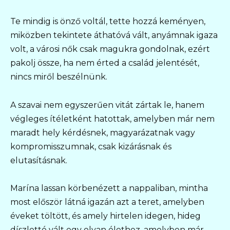
Te mindig is önző voltál, tette hozzá keményen,
miközben tekintete áthatóvá vált, anyámnak igaza
volt, a városi nők csak magukra gondolnak, ezért
pakolj össze, ha nem érted a család jelentését,
nincs miről beszélnünk.
A szavai nem egyszerűen vitát zártak le, hanem
végleges ítéletként hatottak, amelyben már nem
maradt hely kérdésnek, magyarázatnak vagy
kompromisszumnak, csak kizárásnak és
elutasításnak.
Marína lassan körbenézett a nappaliban, mintha
most először látná igazán azt a teret, amelyben
éveket töltött, és amely hirtelen idegen, hideg
díszletté vált egy olyan élethez, amelyben már