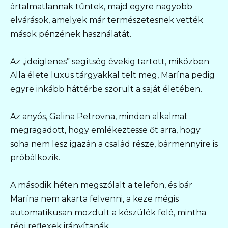
ártalmatlannak tűntek, majd egyre nagyobb
elvárások, amelyek már természetesnek vették
mások pénzének használatát.
Az „ideiglenes” segítség évekig tartott, miközben
Alla élete luxus tárgyakkal telt meg, Marína pedig
egyre inkább háttérbe szorult a saját életében.
Az anyós, Galina Petrovna, minden alkalmat
megragadott, hogy emlékeztesse őt arra, hogy
soha nem lesz igazán a család része, bármennyire is
próbálkozik.
A második héten megszólalt a telefon, és bár
Marína nem akarta felvenni, a keze mégis
automatikusan mozdult a készülék felé, mintha
régi reflexek irányítanák.