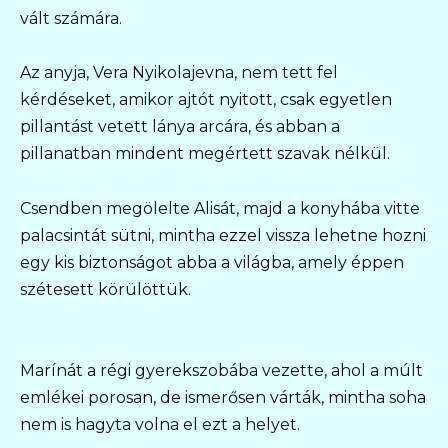
vált számára.
Az anyja, Vera Nyikolajevna, nem tett fel
kérdéseket, amikor ajtót nyitott, csak egyetlen
pillantást vetett lánya arcára, és abban a
pillanatban mindent megértett szavak nélkül.
Csendben megölelte Alisát, majd a konyhába vitte
palacsintát sütni, mintha ezzel vissza lehetne hozni
egy kis biztonságot abba a világba, amely éppen
szétesett körülöttük.
Marínát a régi gyerekszobába vezette, ahol a múlt
emlékei porosan, de ismerősen várták, mintha soha
nem is hagyta volna el ezt a helyet.