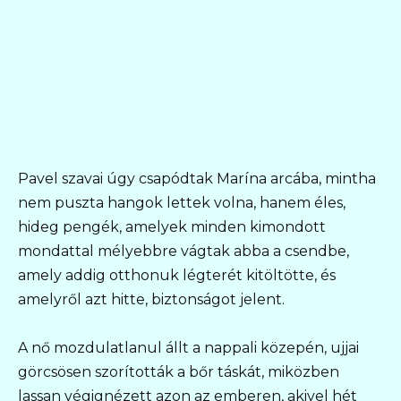
Pavel szavai úgy csapódtak Marína arcába, mintha
nem puszta hangok lettek volna, hanem éles,
hideg pengék, amelyek minden kimondott
mondattal mélyebbre vágtak abba a csendbe,
amely addig otthonuk légterét kitöltötte, és
amelyről azt hitte, biztonságot jelent.
A nő mozdulatlanul állt a nappali közepén, ujjai
görcsösen szorították a bőr táskát, miközben
lassan végignézett azon az emberen, akivel hét