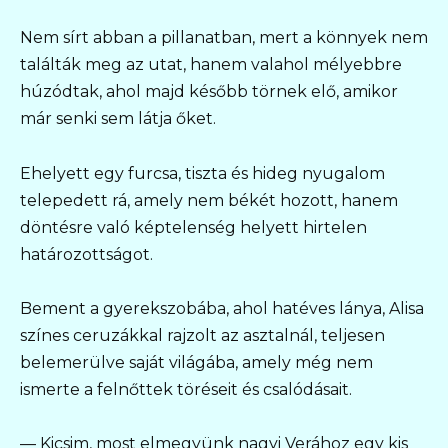
Nem sírt abban a pillanatban, mert a könnyek nem
találták meg az utat, hanem valahol mélyebbre
húzódtak, ahol majd később törnek elő, amikor
már senki sem látja őket.
Ehelyett egy furcsa, tiszta és hideg nyugalom
telepedett rá, amely nem békét hozott, hanem
döntésre való képtelenség helyett hirtelen
határozottságot.
Bement a gyerekszobába, ahol hatéves lánya, Alisa
színes ceruzákkal rajzolt az asztalnál, teljesen
belemerülve saját világába, amely még nem
ismerte a felnőttek töréseit és csalódásait.
— Kicsim, most elmegyünk nagyi Verához egy kis