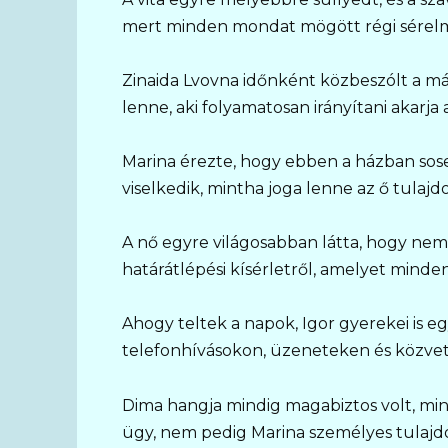
mert minden mondat mögött régi sérel
Zinaida Lvovna időnként közbeszólt a má
lenne, aki folyamatosan irányítani akarja 
Marina érezte, hogy ebben a házban sos
viselkedik, mintha joga lenne az ő tulaj
A nő egyre világosabban látta, hogy nem 
határátlépési kísérletről, amelyet minde
Ahogy teltek a napok, Igor gyerekei is 
telefonhívásokon, üzeneteken és közvet
Dima hangja mindig magabiztos volt, min
ügy, nem pedig Marina személyes tulajd