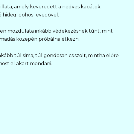
s illata, amely keveredett a nedves kabátok
ó hideg, dohos levegővel.
inden mozdulata inkább védekezésnek tűnt, mint
ámadás közepén próbálna étkezni.
ább túl sima, túl gondosan csiszolt, mintha előre
ost el akart mondani.