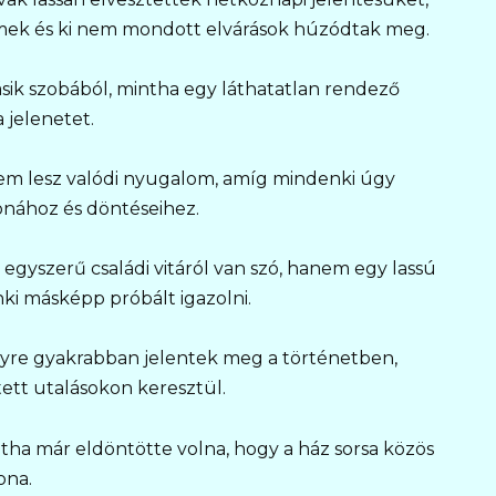
mek és ki nem mondott elvárások húzódtak meg.
sik szobából, mintha egy láthatatlan rendező
a jelenetet.
em lesz valódi nyugalom, amíg mindenki úgy
donához és döntéseihez.
egyszerű családi vitáról van szó, hanem egy lassú
nki másképp próbált igazolni.
egyre gyakrabban jelentek meg a történetben,
ett utalásokon keresztül.
tha már eldöntötte volna, hogy a ház sorsa közös
ona.