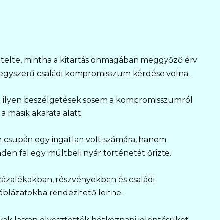
smételte, mintha a kitartás önmagában meggyőző érv
y egyszerű családi kompromisszum kérdése volna.
z ilyen beszélgetések sosem a kompromisszumról
a másik akarata alatt.
em csupán egy ingatlan volt számára, hanem
n fal egy múltbeli nyár történetét őrizte.
zázalékokban, részvényekben és családi
 táblázatokba rendezhető lenne.
avak lassan elvesztették hétköznapi jelentésüket,