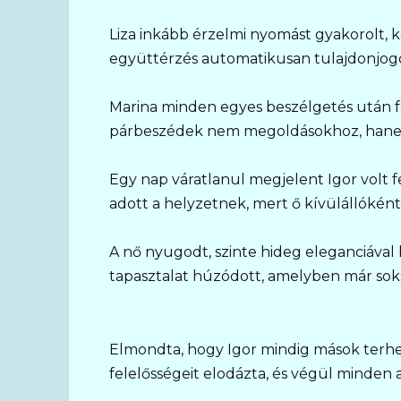
Liza inkább érzelmi nyomást gyakorolt, 
együttérzés automatikusan tulajdonjogot
Marina minden egyes beszélgetés után 
párbeszédek nem megoldásokhoz, hanem
Egy nap váratlanul megjelent Igor volt fe
adott a helyzetnek, mert ő kívülállóként 
A nő nyugodt, szinte hideg eleganciáva
tapasztalat húzódott, amelyben már soks
Elmondta, hogy Igor mindig mások terhe
felelősségeit elodázta, és végül minden 