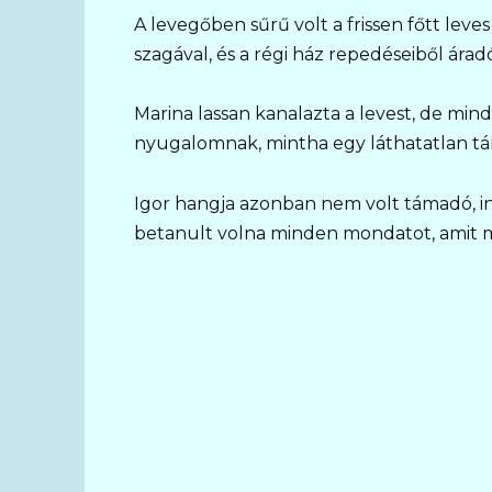
A levegőben sűrű volt a frissen főtt leve
szagával, és a régi ház repedéseiből árad
Marina lassan kanalazta a levest, de m
nyugalomnak, mintha egy láthatatlan t
Igor hangja azonban nem volt támadó, ink
betanult volna minden mondatot, amit m