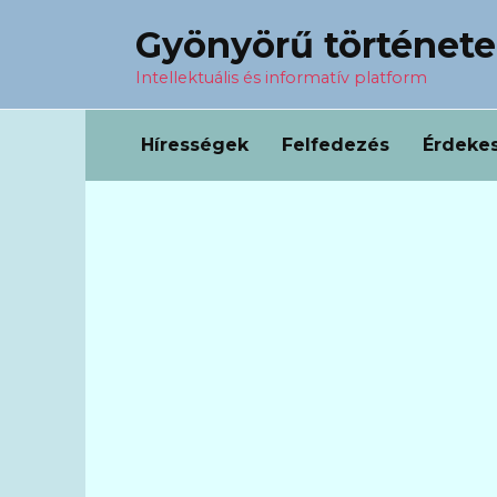
Перейти
Gyönyörű történet
к
содержанию
Intellektuális és informatív platform
Hírességek
Felfedezés
Érdeke