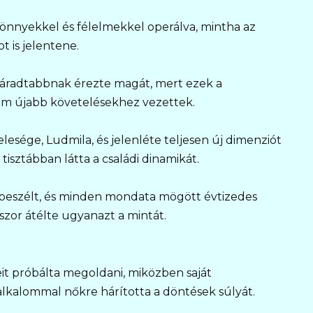
könnyekkel és félelmekkel operálva, mintha az
 is jelentene.
fáradtabbnak érezte magát, mert ezek a
 újabb követelésekhez vezettek.
lesége, Ludmila, és jelenléte teljesen új dimenziót
tisztábban látta a családi dinamikát.
l beszélt, és minden mondata mögött évtizedes
zor átélte ugyanazt a mintát.
it próbálta megoldani, miközben saját
alkalommal nőkre hárította a döntések súlyát.