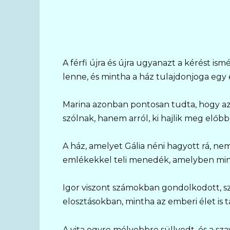
A férfi újra és újra ugyanazt a kérést i
lenne, és mintha a ház tulajdonjoga eg
Marina azonban pontosan tudta, hogy a
szólnak, hanem arról, ki hajlik meg előbb 
A ház, amelyet Gália néni hagyott rá, n
emlékekkel teli menedék, amelyben minde
Igor viszont számokban gondolkodott, s
elosztásokban, mintha az emberi élet is
A vita egyre mélyebbre süllyedt, és a sz