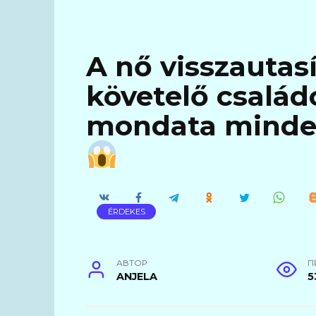
A nő visszautasí
követelő család
mondata minden
ÉRDEKES
АВТОР
П
ANJELA
5