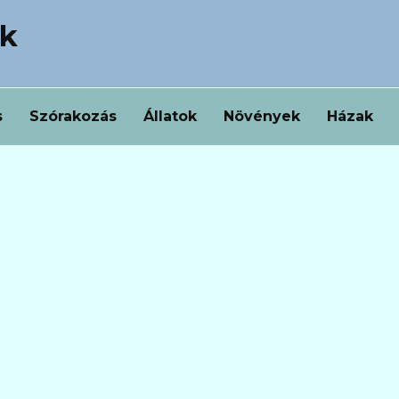
ek
s
Szórakozás
Állatok
Növények
Házak