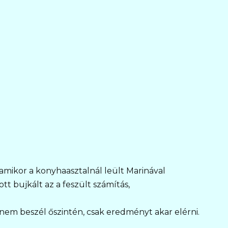
amikor a konyhaasztalnál leült Marinával
t bujkált az a feszült számítás,
em beszél őszintén, csak eredményt akar elérni.