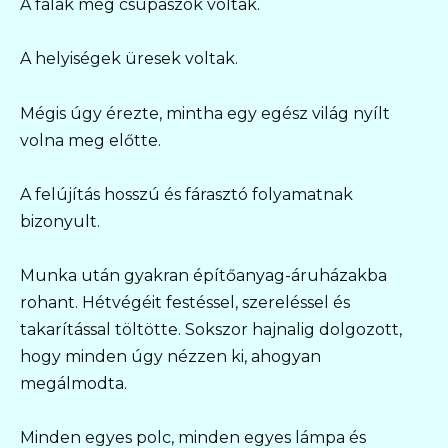
A falak még csupaszok voltak.
A helyiségek üresek voltak.
Mégis úgy érezte, mintha egy egész világ nyílt
volna meg előtte.
A felújítás hosszú és fárasztó folyamatnak
bizonyult.
Munka után gyakran építőanyag-áruházakba
rohant. Hétvégéit festéssel, szereléssel és
takarítással töltötte. Sokszor hajnalig dolgozott,
hogy minden úgy nézzen ki, ahogyan
megálmodta.
Minden egyes polc, minden egyes lámpa és