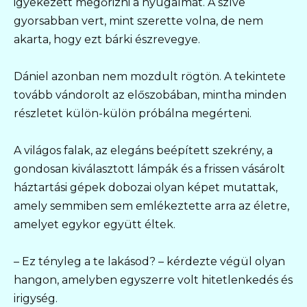
igyekezett megőrizni a nyugalmát. A szíve
gyorsabban vert, mint szerette volna, de nem
akarta, hogy ezt bárki észrevegye.
Dániel azonban nem mozdult rögtön. A tekintete
tovább vándorolt az előszobában, mintha minden
részletet külön-külön próbálna megérteni.
A világos falak, az elegáns beépített szekrény, a
gondosan kiválasztott lámpák és a frissen vásárolt
háztartási gépek dobozai olyan képet mutattak,
amely semmiben sem emlékeztette arra az életre,
amelyet egykor együtt éltek.
– Ez tényleg a te lakásod? – kérdezte végül olyan
hangon, amelyben egyszerre volt hitetlenkedés és
irigység.