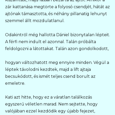
zár kattanása megtörte a folyosó csendjét, hátát az
ajtónak támasztotta, és néhány pillanatig lehunyt
szemmel állt mozdulatlanul.
Odakintről még hallotta Dániel bizonytalan lépteit.
A férfi nem indult el azonnal. Talán próbálta
feldolgozni a látottakat. Talán azon gondolkodott,
hogyan változhatott meg ennyire minden. Végül a
léptek távolodni kezdtek, majd a lift ajtaja
becsukódott, és ismét teljes csend borult az
emeletre.
Kati azt hitte, hogy ez a váratlan találkozás
egyszerű véletlen marad. Nem sejtette, hogy
valójában ezzel kezdődik egy újabb fejezet,