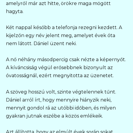
amelyről már azt hitte, örökre maga mögött
hagyta.
Két nappal később a telefonja rezegni kezdett. A
kijelzőn egy név jelent meg, amelyet évek óta
nem látott. Dániel üzent neki.
A nő néhány másodpercig csak nézte a képernyőt.
A kíváncsiság végül erősebbnek bizonyult az
óvatosságnál, ezért megnyitotta az üzenetet.
A szöveg hosszú volt, szinte végtelennek tűnt.
Dániel arról írt, hogy mennyire hiányzik neki,
mennyit gondol rá az utóbbi időben, és milyen
gyakran jutnak eszébe a közös emlékeik.
Azt állította, hogy az elmúlt évek során sokat