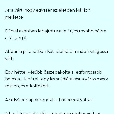
Arra várt, hogy egyszer az életben kiálljon
mellette.
Dániel azonban lehajtotta a fejét, és tovább nézte
a tányérját.
Abban a pillanatban Kati számára minden világossá
vált.
Egy héttel később összepakolta a legfontosabb
holmijait, kibérelt egy kis stúdiólakást a város másik
részén, és elköltözött.
Az első hónapok rendkívül nehezek voltak.
A lakás kicsi volt, a költségvetése szűkös volt, és