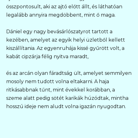
összpontosult, aki az ajtó előtt állt, és láthatóan
legalább annyira megdöbbent, mint ő maga.
Dániel egy nagy bevásárlószatyrot tartott a
kezében, amelyet az egyik helyi üzletből kellett
kiszállítania. Az egyenruhája kissé gyűrött volt, a
kabát cipzárja félig nyitva maradt,
és az arcán olyan fáradtság ült, amelyet semmilyen
mosoly nem tudott volna eltakarni. A haja
ritkásabbnak tűnt, mint évekkel korábban, a
szeme alatt pedig sötét karikák húzódtak, mintha
hosszú ideje nem aludt volna igazán nyugodtan.