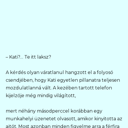
– Kati?… Te itt laksz?
A kérdés olyan váratlanul hangzott el a folyosó
csendjében, hogy Kati egyetlen pillanatra teljesen
mozdulatlanná vált. A kezében tartott telefon
kijelzője még mindig világított,
mert néhány másodperccel korábban egy
munkahelyi üzenetet olvasott, amikor kinyitotta az
ajtót. Most azonban minden figyelme arra a férfira