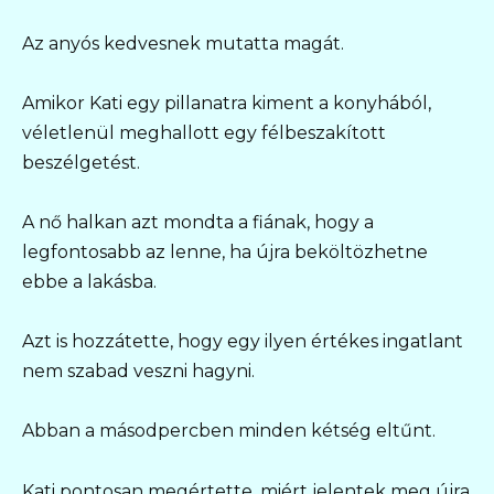
Az anyós kedvesnek mutatta magát.
Amikor Kati egy pillanatra kiment a konyhából,
véletlenül meghallott egy félbeszakított
beszélgetést.
A nő halkan azt mondta a fiának, hogy a
legfontosabb az lenne, ha újra beköltözhetne
ebbe a lakásba.
Azt is hozzátette, hogy egy ilyen értékes ingatlant
nem szabad veszni hagyni.
Abban a másodpercben minden kétség eltűnt.
Kati pontosan megértette, miért jelentek meg újra