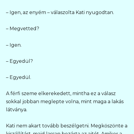
– Igen, az enyém – válaszolta Kati nyugodtan.
– Megvetted?
– Igen.
– Egyedül?
– Egyedül.
A férfi szeme elkerekedett, mintha ez a válasz
sokkal jobban meglepte volna, mint maga a lakás
látványa.
Kati nem akart tovább beszélgetni. Megköszönte a
kiszállítást, majd lassan bezárta az ajtót. Amikor a