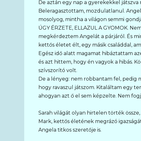
De aztán egy nap a gyerekekkel játszva 
Beleragasztottam, mozdulatlanul. Angela, 
mosolyog, mintha a világon semmi gondj
ÚGY ÉRZETE, ELLAZUL A GYOMOK. Nem vo
megkérdeztem Angelát a párjáról. És minél
kettős életet élt, egy másik családdal, 
Egész idő alatt magamat hibáztattam az
és azt hittem, hogy én vagyok a hibás. K
szívszorító volt.
De a lényeg: nem robbantam fel, pedig
hogy ravaszul játszom. Kitaláltam egy te
ahogyan azt ő el sem képzelte. Nem fogja
Sarah világát olyan hirtelen törték össze,
Mark, kettős életének megrázó igazságát
Angela titkos szeretője is.