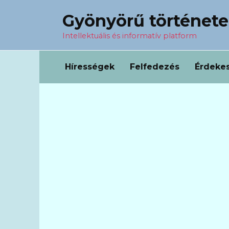
Перейти
Gyönyörű történet
к
содержанию
Intellektuális és informatív platform
Hírességek
Felfedezés
Érdeke