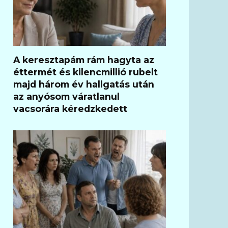
A keresztapám rám hagyta az
éttermét és kilencmillió rubelt
majd három év hallgatás után
az anyósom váratlanul
vacsorára kéredzkedett