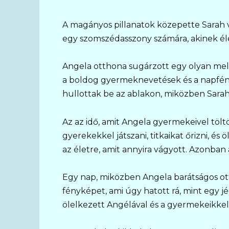
A magányos pillanatok közepette Sarah vár
egy szomszédasszony számára, akinek éle
Angela otthona sugárzott egy olyan mel
a boldog gyermeknevetések és a napfény
hullottak be az ablakon, miközben Sarah
Az az idő, amit Angela gyermekeivel tölt
gyerekekkel játszani, titkaikat őrizni, és
az életre, amit annyira vágyott. Azonban 
Egy nap, miközben Angela barátságos ott
fényképet, ami úgy hatott rá, mint egy
ölelkezett Angélával és a gyermekeikkel