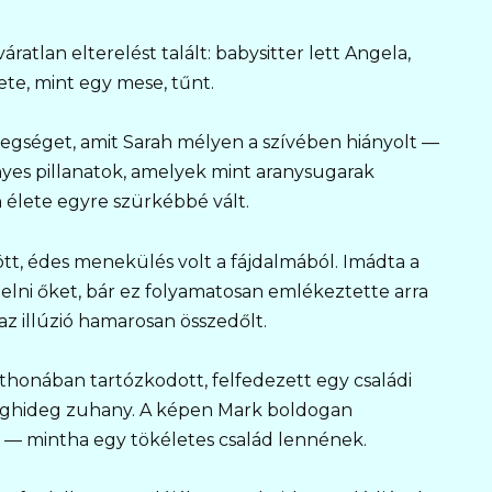
atlan elterelést talált: babysitter lett Angela,
te, mint egy mese, tűnt.
egséget, amit Sarah mélyen a szívében hiányolt —
es pillanatok, amelyek mint aranysugarak
 élete egyre szürkébbé vált.
ött, édes menekülés volt a fájdalmából. Imádta a
 ölelni őket, bár ez folyamatosan emlékeztette arra
az illúzió hamarosan összedőlt.
honában tartózkodott, felfedezett egy családi
 jéghideg zuhany. A képen Mark boldogan
 — mintha egy tökéletes család lennének.