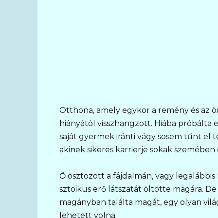
Otthona, amely egykor a remény és az ör
hiányától visszhangzott. Hiába próbálta 
saját gyermek iránti vágy sosem tűnt el tel
akinek sikeres karrierje sokak szemében c
Ő osztozott a fájdalmán, vagy legalábbis
sztoikus erő látszatát öltötte magára. De
magányban találta magát, egy olyan vilá
lehetett volna.