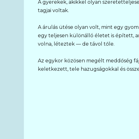
A gyerekek, akikkel olyan szeretetteljes
tagjai voltak.
A árulás ütése olyan volt, mint egy gyo
egy teljesen különálló életet is épített,
volna, léteztek — de távol tőle.
Az egykor közösen megélt meddőség fáj
keletkezett, tele hazugságokkal és össz