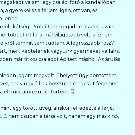
megakadt valami: egy családi fotó a kandallóban.
a gyerekei és a férjem. Igen, ott van, és
a lenne.
lt kétség. Próbáltam higgadt maradni, lazán
 többet írt le, annál világosabb volt: a férjem
amelyről semmit sem tudtam. A legrosszabb rész?
ért, mert képtelenek vagyunk gyermeket vállalni,
özben már titkos családot épített máshol. Az árulás
 minden jogom megvolt. Ehelyett úgy döntöttem,
rvet, hogy úgy álljak bosszút a megcsalt férjemen,
 elhinni, ami ezután történt. 👇
 mint egy törött üveg, amikor felfedezte a férje,
. Ő nem csupán a társa volt, hanem egy másik nő,