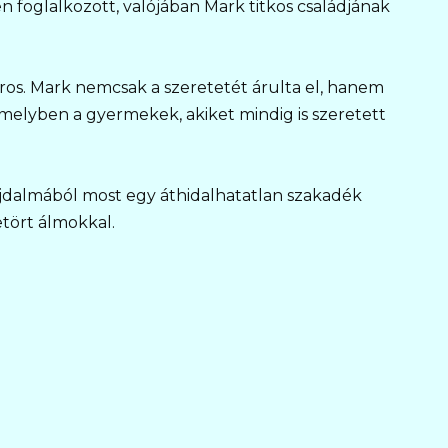
en foglalkozott, valójában Mark titkos családjának
mros. Mark nemcsak a szeretetét árulta el, hanem
 amelyben a gyermekek, akiket mindig is szeretett
dalmából most egy áthidalhatatlan szakadék
etört álmokkal.