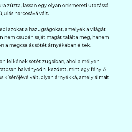
ra zúzta, lassan egy olyan önismereti utazássá
julás harcosává vált.
lfedi azokat a hazugságokat, amelyek a világát
an nem csupán saját magát találta meg, hanem
ntén a megcsalás sötét árnyékában éltek.
ah lelkének sötét zugaiban, ahol a mélyen
atosan halványodni kezdett, mint egy fénylő
s kísérőjévé vált, olyan árnyékká, amely álmait