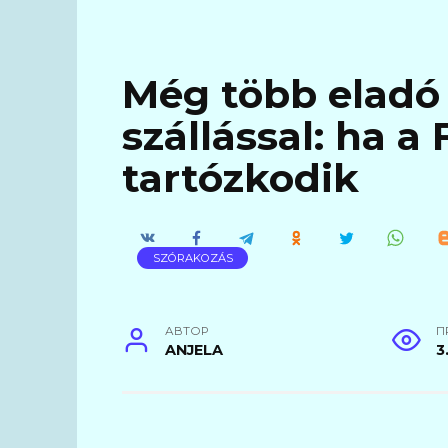
Még több eladó
szállással: ha a
tartózkodik
SZÓRAKOZÁS
АВТОР
П
ANJELA
3