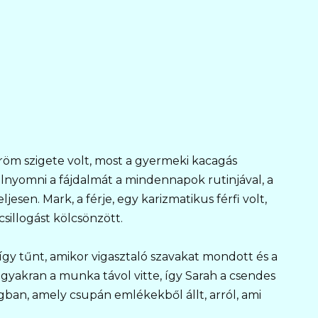
öm szigete volt, most a gyermeki kacagás
elnyomni a fájdalmát a mindennapok rutinjával, a
jesen. Mark, a férje, egy karizmatikus férfi volt,
sillogást kölcsönzött.
 így tűnt, amikor vigasztaló szavakat mondott és a
 gyakran a munka távol vitte, így Sarah a csendes
gban, amely csupán emlékekből állt, arról, ami