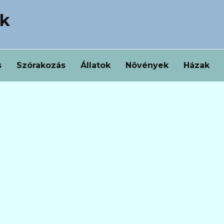
ek
s
Szórakozás
Állatok
Növények
Házak