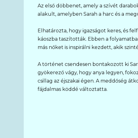
Az első döbbenet, amely a szívét darabok
alakult, amelyben Sarah a harc és a megú
Elhatározta, hogy igazságot keres, és fe
káoszba taszították. Ebben a folyamatb
más nőket is inspirálni kezdett, akik szi
A történet csendesen bontakozott ki Sar
gyökerező vágy, hogy anya legyen, fokoz
csillag az éjszakai égen. A meddőség átko
fájdalmas köddé változtatta.