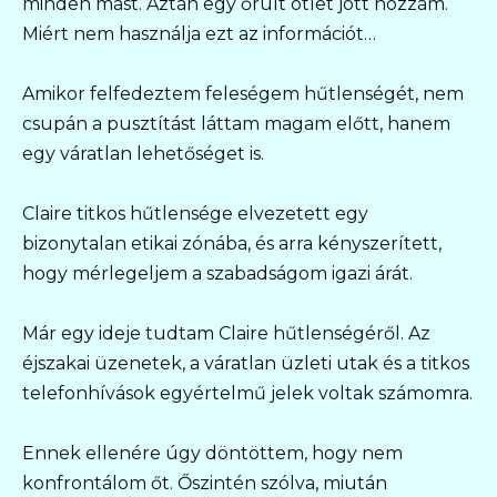
minden mást. Aztán egy őrült ötlet jött hozzám.
Miért nem használja ezt az információt…
Amikor felfedeztem feleségem hűtlenségét, nem
csupán a pusztítást láttam magam előtt, hanem
egy váratlan lehetőséget is.
Claire titkos hűtlensége elvezetett egy
bizonytalan etikai zónába, és arra kényszerített,
hogy mérlegeljem a szabadságom igazi árát.
Már egy ideje tudtam Claire hűtlenségéről. Az
éjszakai üzenetek, a váratlan üzleti utak és a titkos
telefonhívások egyértelmű jelek voltak számomra.
Ennek ellenére úgy döntöttem, hogy nem
konfrontálom őt. Őszintén szólva, miután