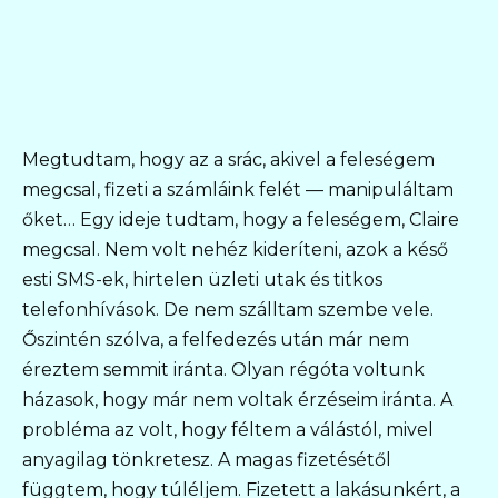
Megtudtam, hogy az a srác, akivel a feleségem
megcsal, fizeti a számláink felét — manipuláltam
őket… Egy ideje tudtam, hogy a feleségem, Claire
megcsal. Nem volt nehéz kideríteni, azok a késő
esti SMS-ek, hirtelen üzleti utak és titkos
telefonhívások. De nem szálltam szembe vele.
Őszintén szólva, a felfedezés után már nem
éreztem semmit iránta. Olyan régóta voltunk
házasok, hogy már nem voltak érzéseim iránta. A
probléma az volt, hogy féltem a válástól, mivel
anyagilag tönkretesz. A magas fizetésétől
függtem, hogy túléljem. Fizetett a lakásunkért, a