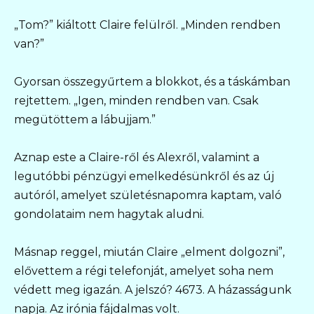
„Tom?” kiáltott Claire felülről. „Minden rendben
van?”
Gyorsan összegyűrtem a blokkot, és a táskámban
rejtettem. „Igen, minden rendben van. Csak
megütöttem a lábujjam.”
Aznap este a Claire-ről és Alexről, valamint a
legutóbbi pénzügyi emelkedésünkről és az új
autóról, amelyet születésnapomra kaptam, való
gondolataim nem hagytak aludni.
Másnap reggel, miután Claire „elment dolgozni”,
elővettem a régi telefonját, amelyet soha nem
védett meg igazán. A jelszó? 4673. A házasságunk
napja. Az irónia fájdalmas volt.