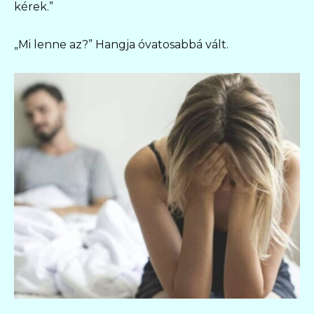
kérek.”
„Mi lenne az?” Hangja óvatosabbá vált.