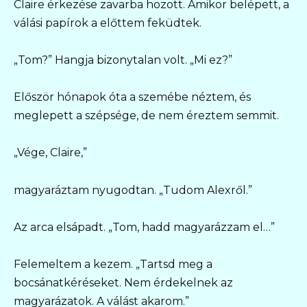
Claire érkezése zavarba hozott. Amikor belépett, a
válási papírok a előttem feküdtek.
„Tom?” Hangja bizonytalan volt. „Mi ez?”
Először hónapok óta a szemébe néztem, és
meglepett a szépsége, de nem éreztem semmit.
„Vége, Claire,”
magyaráztam nyugodtan. „Tudom Alexről.”
Az arca elsápadt. „Tom, hadd magyarázzam el…”
Felemeltem a kezem. „Tartsd meg a
bocsánatkéréseket. Nem érdekelnek az
magyarázatok. A válást akarom.”