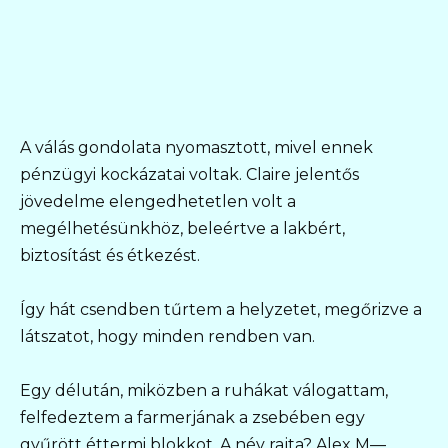
A válás gondolata nyomasztott, mivel ennek
pénzügyi kockázatai voltak. Claire jelentős
jövedelme elengedhetetlen volt a
megélhetésünkhöz, beleértve a lakbért,
biztosítást és étkezést.
Így hát csendben tűrtem a helyzetet, megőrizve a
látszatot, hogy minden rendben van.
Egy délután, miközben a ruhákat válogattam,
felfedeztem a farmerjának a zsebében egy
gyűrött éttermi blokkot. A név rajta? Alex M—.