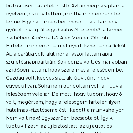
biztosításért, az ételért stb. Aztán megharaptam a
nyelvem, és úgy tettem, mintha minden rendben
lenne. Egy nap, miközben mosott, találtam egy
gyűrött nyugtát egy divatos étteremből a farmer
zsebében. A név rajta? Alex Mercer. Ohhhh.
Hirtelen minden értelmet nyert. Ismertem a fickót.
Apja barátja volt, akit néhányszor láttam apja
születésnapi partiján. Sok pénze volt, és már abban
az időben láttam, hogy szerelmes a feleségembe.
Gazdag volt, kedves srác, aki úgy tűnt, hogy
egyedül van. Soha nem gondoltam volna, hogy a
feleségem vele jár. De most, hogy tudom, hogy ő
volt, megértem, hogy a feleségem hirtelen ilyen
hatalmas «fizetésemelést» kapott a munkahelyén.
Nem volt neki! Egyszerűen becsapta őt. Így ki
tudtuk fizetni az új biztosítást, az új autót és