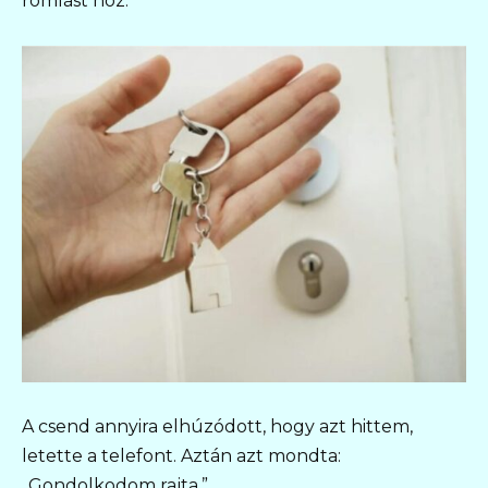
romlást hoz.”
A csend annyira elhúzódott, hogy azt hittem,
letette a telefont. Aztán azt mondta:
„Gondolkodom rajta.”