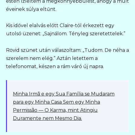
estén ízleltem a megkönnyebbülést, ahogy a múlt
éveinek súlya eltűnt.
Kis idővel elalvás előtt Claire-től érkezett egy
utolsó üzenet: „Sajnálom. Tényleg szeretettelek.”
Rövid szünet után válaszoltam: „Tudom. De néha a
szerelem nem elég.” Aztán letettem a
telefonomat, készen a rám váró új napra.
Minha Irmã e egy Sua Família se Mudaram
para egy Minha Casa Sem egy Minha
Permissão — O Karma, mint Atingiu
Duramente nem Mesmo Dia.