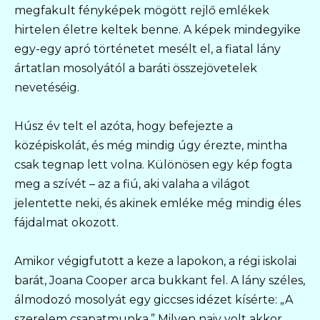
megfakult fényképek mögött rejlő emlékek
hirtelen életre keltek benne. A képek mindegyike
egy-egy apró történetet mesélt el, a fiatal lány
ártatlan mosolyától a baráti összejövetelek
nevetéséig.
Húsz év telt el azóta, hogy befejezte a
középiskolát, és még mindig úgy érezte, mintha
csak tegnap lett volna. Különösen egy kép fogta
meg a szívét – az a fiú, aki valaha a világot
jelentette neki, és akinek emléke még mindig éles
fájdalmat okozott.
Amikor végigfutott a keze a lapokon, a régi iskolai
barát, Joana Cooper arca bukkant fel. A lány széles,
álmodozó mosolyát egy giccses idézet kísérte: „A
szerelem csapatmunka.” Milyen naiv volt akkor,