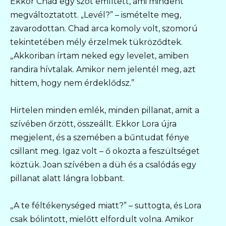
Ekkor Chad egy szót említett, ami mindent
megváltoztatott. „Levél?” – ismételte meg,
zavarodottan. Chad arca komoly volt, szomorú
tekintetében mély érzelmek tükröződtek.
„Akkoriban írtam neked egy levelet, amiben
randira hívtalak. Amikor nem jelentél meg, azt
hittem, hogy nem érdeklődsz.”
Hirtelen minden emlék, minden pillanat, amit a
szívében őrzött, összeállt. Ekkor Lora újra
megjelent, és a szemében a bűntudat fénye
csillant meg. Igaz volt – ő okozta a feszültséget
köztük. Joan szívében a düh és a csalódás egy
pillanat alatt lángra lobbant.
„A te féltékenységed miatt?” – suttogta, és Lora
csak bólintott, mielőtt elfordult volna. Amikor