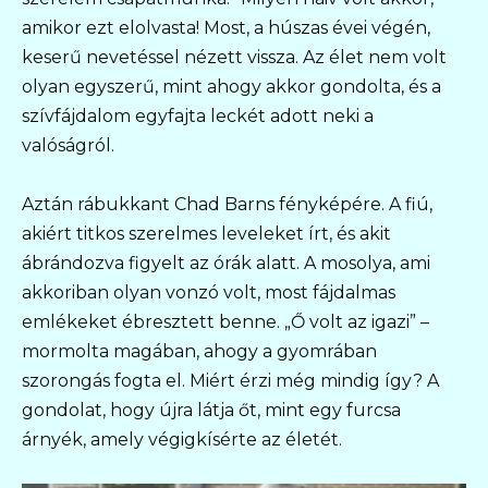
amikor ezt elolvasta! Most, a húszas évei végén,
keserű nevetéssel nézett vissza. Az élet nem volt
olyan egyszerű, mint ahogy akkor gondolta, és a
szívfájdalom egyfajta leckét adott neki a
valóságról.
Aztán rábukkant Chad Barns fényképére. A fiú,
akiért titkos szerelmes leveleket írt, és akit
ábrándozva figyelt az órák alatt. A mosolya, ami
akkoriban olyan vonzó volt, most fájdalmas
emlékeket ébresztett benne. „Ő volt az igazi” –
mormolta magában, ahogy a gyomrában
szorongás fogta el. Miért érzi még mindig így? A
gondolat, hogy újra látja őt, mint egy furcsa
árnyék, amely végigkísérte az életét.