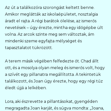
Az út a találkozóra szorongást keltett benne.
Amikor meglátták az iskolaépületet, nosztalgia
áradt el rajta. A régi barátok ölelése, az ismerős
nevetések – úgy érezte, mintha egy időgépbe ült
volna. Az arcok szinte meg sem változtak, ám
mindenki szeme egyfajta mélységet és
tapasztalatot tükrözött.
A terem másik végében felfedezte őt. Chad állt
ott, és a mosolya olyan meleg és ismerős volt, hogy
a szívét egy pillanatra megállította. A tekintetük
találkozott, és Joan úgy érezte, hogy egy régi tűz
éledt újjá a lelkében.
Lora, aki észrevette a pillantásokat, gyengéden
megragadta Joan karját, és súgva mondta: „Joana,