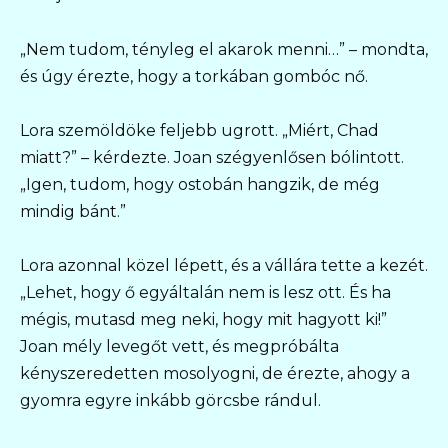
„Nem tudom, tényleg el akarok menni…” – mondta,
és úgy érezte, hogy a torkában gombóc nő.
Lora szemöldöke feljebb ugrott. „Miért, Chad
miatt?” – kérdezte. Joan szégyenlősen bólintott.
„Igen, tudom, hogy ostobán hangzik, de még
mindig bánt.”
Lora azonnal közel lépett, és a vállára tette a kezét.
„Lehet, hogy ő egyáltalán nem is lesz ott. És ha
mégis, mutasd meg neki, hogy mit hagyott ki!”
Joan mély levegőt vett, és megpróbálta
kényszeredetten mosolyogni, de érezte, ahogy a
gyomra egyre inkább görcsbe rándul.