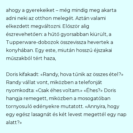
ahogy a gyerekeiket – még mindig meg akarta
adni neki az otthon melegét. Aztán valami
elkezdett megváltozni. Először alig
észrevehetően: a hűtő gyorsabban kiürült, a
Tupperware-dobozok összevissza hevertek a
konyhában. Egy este, miután hosszú éjszakai
műszakból tért haza,
Doris kifakadt: «Randy, hova tűnik az összes étel?»
Randy vállat vont, miközben a telefonját
nyomkodta: «Csak éhes voltam.» «Éhes?» Doris
hangja remegett, miközben a mosogatóban
tornyosuló edényekre mutatott. «Annyira, hogy
egy egész lasagnát és két levest megettél egy nap
alatt?»