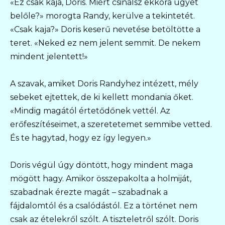
«Ez csak kaja, Doris. Miért csinálsz ekkora ügyet
belőle?» morogta Randy, kerülve a tekintetét.
«Csak kaja?» Doris keserű nevetése betöltötte a
teret. «Neked ez nem jelent semmit. De nekem
mindent jelentett!»
A szavak, amiket Doris Randyhez intézett, mély
sebeket ejtettek, de ki kellett mondania őket.
«Mindig magától értetődőnek vettél. Az
erőfeszítéseimet, a szeretetemet semmibe vetted.
És te hagytad, hogy ez így legyen.»
Doris végül úgy döntött, hogy mindent maga
mögött hagy. Amikor összepakolta a holmiját,
szabadnak érezte magát – szabadnak a
fájdalomtól és a csalódástól. Ez a történet nem
csak az ételekről szólt. A tiszteletről szólt. Doris