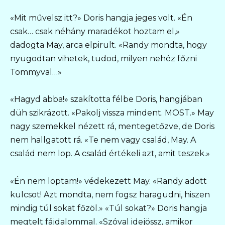
«Mit művelsz itt?» Doris hangja jeges volt. «Én
csak… csak néhány maradékot hoztam el,»
dadogta May, arca elpirult. «Randy mondta, hogy
nyugodtan vihetek, tudod, milyen nehéz főzni
Tommyval…»
«Hagyd abba!» szakította félbe Doris, hangjában
düh szikrázott. «Pakolj vissza mindent. MOST.» May
nagy szemekkel nézett rá, mentegetőzve, de Doris
nem hallgatott rá. «Te nem vagy család, May. A
család nem lop. A család értékeli azt, amit teszek.»
«Én nem loptam!» védekezett May. «Randy adott
kulcsot! Azt mondta, nem fogsz haragudni, hiszen
mindig túl sokat főzöl.» «Túl sokat?» Doris hangja
megtelt fájdalommal. «Szóval idejössz, amikor