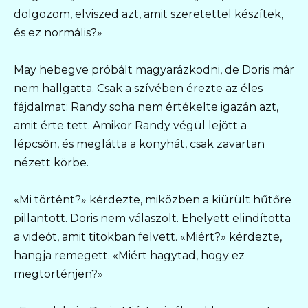
dolgozom, elviszed azt, amit szeretettel készítek,
és ez normális?»
May hebegve próbált magyarázkodni, de Doris már
nem hallgatta. Csak a szívében érezte az éles
fájdalmat: Randy soha nem értékelte igazán azt,
amit érte tett. Amikor Randy végül lejött a
lépcsőn, és meglátta a konyhát, csak zavartan
nézett körbe.
«Mi történt?» kérdezte, miközben a kiürült hűtőre
pillantott. Doris nem válaszolt. Ehelyett elindította
a videót, amit titokban felvett. «Miért?» kérdezte,
hangja remegett. «Miért hagytad, hogy ez
megtörténjen?»