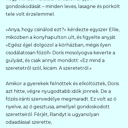
gondoskodását – minden leves, lasagne és pörkölt
tele volt érzelemmel.
«Anya, hogy csinálod ezt?» kérdezte egyszer Ellie,
miközben a konyhapulton ült, és figyelte anyját.
«Egész éjjel dolgozol a kórházban, mégis ilyen
csodálatosan főzöl!» Doris mosolyogva keverte a
gulyást, és csak annyit mondott: «Ez mind a
szeretetről szól, kicsim. A szeretetről.»
Amikor a gyerekek felnőttek és elköltöztek, Doris
azt hitte, végre nyugodtabb idők jönnek. De a
főzés iránti szenvedélye megmaradt. Ez volt az ő
nyelve, az ő gesztusa, amellyel gondoskodott
szeretteiről. Férjét, Randyt is ugyanolyan
odaadással szerette,