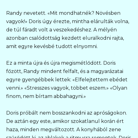
Randy nevetett. «Mit mondhatnék? Növésben
vagyok!» Doris úgy érezte, mintha elárulták volna,
de túl fáradt volt a veszekedéshez. A mélyén
azonban csalódottság kezdett eluralkodni rajta,
amit egyre kevésbé tudott elnyomni.
Ez a minta újra és újra megismétlődött. Doris
főzött, Randy mindent felfalt, és a magyarázatai
egyre gyengébbek lettek: «Elfelejtettem ebédet
venni.» «Stresszes vagyok, többet eszem.» «Olyan
finom, nem bírtam abbahagyni.»
Doris próbált nem bosszankodni az apróságokon.
De aztán egy este, amikor szokatlanul korán ért
haza, minden megváltozott. A konyhából zene
szűrődött ki, az ablakok a ritmusra remegtek. Doris