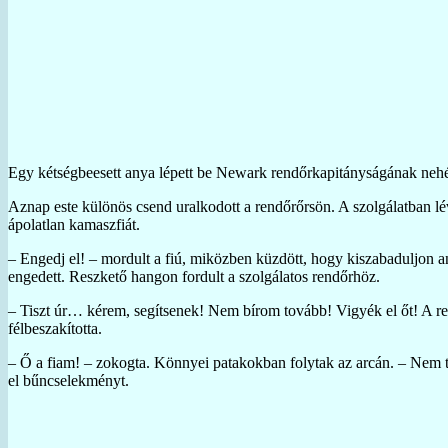
Egy kétségbeesett anya lépett be Newark rendőrkapitányságának nehéz 
Aznap este különös csend uralkodott a rendőrőrsön. A szolgálatban lé
ápolatlan kamaszfiát.
– Engedj el! – mordult a fiú, miközben küzdött, hogy kiszabaduljon an
engedett. Reszkető hangon fordult a szolgálatos rendőrhöz.
– Tiszt úr… kérem, segítsenek! Nem bírom tovább! Vigyék el őt! A re
félbeszakította.
– Ő a fiam! – zokogta. Könnyei patakokban folytak az arcán. – Nem tu
el bűncselekményt.