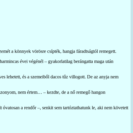
zemét a könnyek vörösre csípték, hangja fáradtságtól remegett.
 harmincas évei végénél – gyakorlatilag berángatta maga után
es lehetett, és a szemeiből dacos tűz villogott. De az anyja nem
– Asszonyom, nem értem… – kezdte, de a nő remegő hangon
óvatosan a rendőr –, senkit sem tartóztathatunk le, aki nem követett