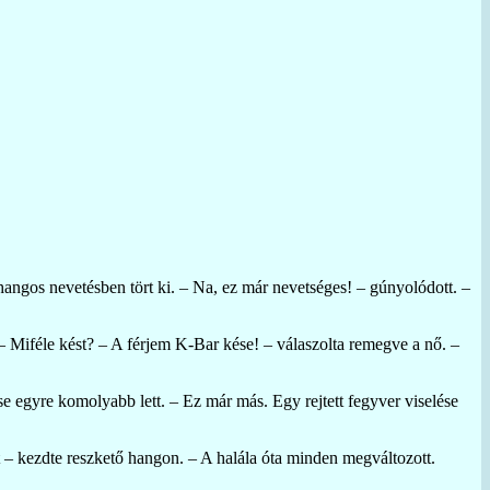
hangos nevetésben tört ki. – Na, ez már nevetséges! – gúnyolódott. –
 – Miféle kést? – A férjem K-Bar kése! – válaszolta remegve a nő. –
 egyre komolyabb lett. – Ez már más. Egy rejtett fegyver viselése
t – kezdte reszkető hangon. – A halála óta minden megváltozott.