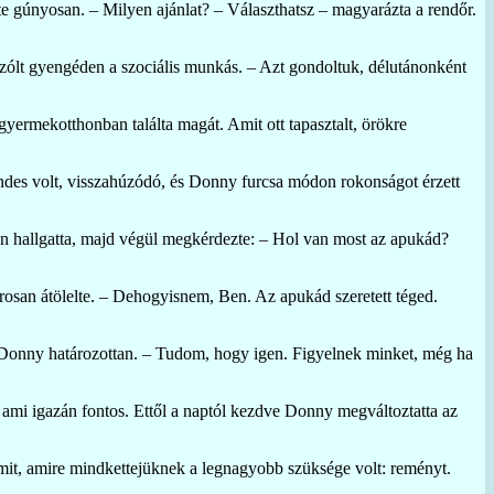
e gúnyosan. – Milyen ajánlat? – Választhatsz – magyarázta a rendőr.
zólt gyengéden a szociális munkás. – Azt gondoltuk, délutánonként
gyermekotthonban találta magát. Amit ott tapasztalt, örökre
endes volt, visszahúzódó, és Donny furcsa módon rokonságot érzett
ben hallgatta, majd végül megkérdezte: – Hol van most az apukád?
san átölelte. – Dehogyisnem, Ben. Az apukád szeretett téged.
a Donny határozottan. – Tudom, hogy igen. Figyelnek minket, még ha
 ami igazán fontos. Ettől a naptól kezdve Donny megváltoztatta az
lamit, amire mindkettejüknek a legnagyobb szüksége volt: reményt.