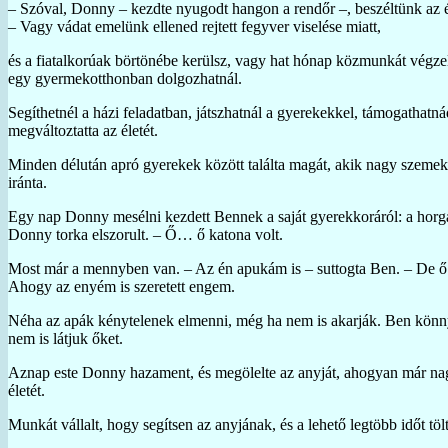
– Szóval, Donny – kezdte nyugodt hangon a rendőr –, beszéltünk az é
– Vagy vádat emelünk ellened rejtett fegyver viselése miatt,
és a fiatalkorúak börtönébe kerülsz, vagy hat hónap közmunkát végz
egy gyermekotthonban dolgozhatnál.
Segíthetnél a házi feladatban, játszhatnál a gyerekekkel, támogathatn
megváltoztatta az életét.
Minden délután apró gyerekek között találta magát, akik nagy szemekk
iránta.
Egy nap Donny mesélni kezdett Bennek a saját gyerekkoráról: a horgás
Donny torka elszorult. – Ő… ő katona volt.
Most már a mennyben van. – Az én apukám is – suttogta Ben. – De ő 
Ahogy az enyém is szeretett engem.
Néha az apák kénytelenek elmenni, még ha nem is akarják. Ben könnye
nem is látjuk őket.
Aznap este Donny hazament, és megölelte az anyját, ahogyan már nagyo
életét.
Munkát vállalt, hogy segítsen az anyjának, és a lehető legtöbb időt t