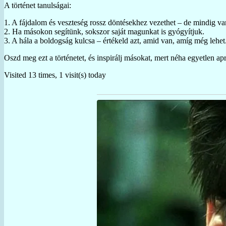
A történet tanulságai:
1. A fájdalom és veszteség rossz döntésekhez vezethet – de mindig van
2. Ha másokon segítünk, sokszor saját magunkat is gyógyítjuk.
3. A hála a boldogság kulcsa – értékeld azt, amid van, amíg még lehet
Oszd meg ezt a történetet, és inspirálj másokat, mert néha egyetlen apr
Visited 13 times, 1 visit(s) today