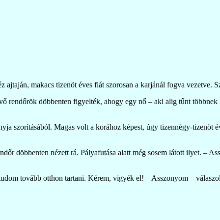
ajtaján, makacs tizenöt éves fiát szorosan a karjánál fogva vezetve. S
vő rendőrök döbbenten figyelték, ahogy egy nő – aki alig tűnt többnek
yja szorításából. Magas volt a korához képest, úgy tizennégy-tizenöt év
ndőr döbbenten nézett rá. Pályafutása alatt még sosem látott ilyet. 
dom tovább otthon tartani. Kérem, vigyék el! – Asszonyom – válaszolt 