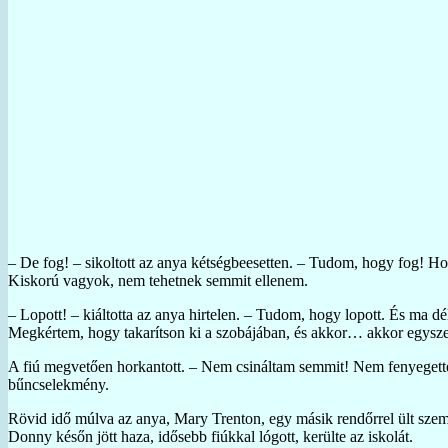
– De fog! – sikoltott az anya kétségbeesetten. – Tudom, hogy fog! Hog
Kiskorú vagyok, nem tehetnek semmit ellenem.
– Lopott! – kiáltotta az anya hirtelen. – Tudom, hogy lopott. És ma d
Megkértem, hogy takarítson ki a szobájában, és akkor… akkor egysze
A fiú megvetően horkantott. – Nem csináltam semmit! Nem fenyegettem
bűncselekmény.
Rövid idő múlva az anya, Mary Trenton, egy másik rendőrrel ült szemb
Donny későn jött haza, idősebb fiúkkal lógott, kerülte az iskolát.