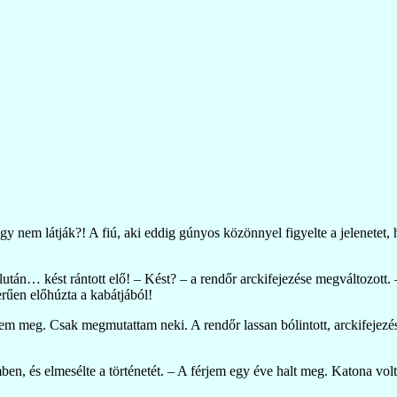
y nem látják?! A fiú, aki eddig gúnyos közönnyel figyelte a jelenetet, 
élután… kést rántott elő! – Kést? – a rendőr arckifejezése megváltozott.
rűen előhúzta a kabátjából!
 meg. Csak megmutattam neki. A rendőr lassan bólintott, arckifejezése
en, és elmesélte a történetét. – A férjem egy éve halt meg. Katona vol