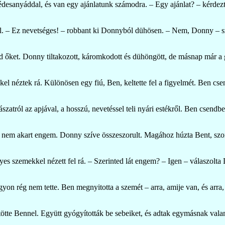
desanyáddal, és van egy ajánlatunk számodra. – Egy ajánlat? – kérdezt
el. – Ez nevetséges! – robbant ki Donnyból dühösen. – Nem, Donny – s
ád őket. Donny tiltakozott, káromkodott és dühöngött, de másnap már a 
el néztek rá. Különösen egy fiú, Ben, keltette fel a figyelmét. Ben cs
zatról az apjával, a hosszú, nevetéssel teli nyári estékről. Ben csend
nem akart engem. Donny szíve összeszorult. Magához húzta Bent, szoro
s szemekkel nézett fel rá. – Szerinted lát engem? – Igen – válaszolt
n rég nem tette. Ben megnyitotta a szemét – arra, amije van, és arra,
öltötte Bennel. Együtt gyógyították be sebeiket, és adtak egymásnak va