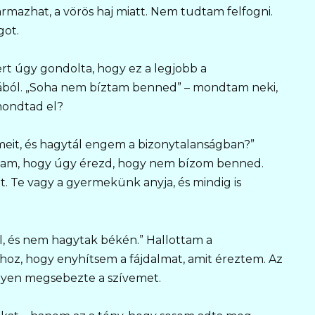
mazhat, a vörös haj miatt. Nem tudtam felfogni.
got.
rt úgy gondolta, hogy ez a legjobb a
ából. „Soha nem bíztam benned” – mondtam neki,
ondtad el?
lmeit, és hagytál engem a bizonytalanságban?”
rtam, hogy úgy érezd, hogy nem bízom benned.
t. Te vagy a gyermekünk anyja, és mindig is
l, és nem hagytak békén.” Hallottam a
hoz, hogy enyhítsem a fájdalmat, amit éreztem. Az
élyen megsebezte a szívemet.