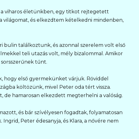
t a viharos életünkben, egy titkot rejtegetett
 a világomat, és elkezdtem kételkedni mindenben,
i bulin találkoztunk, és azonnal szerelem volt első
elmekkel teli utazás volt, mély bizalommal. Amikor
 sorsszerűnek tűnt.
k, hogy első gyermekünket várjuk. Röviddel
gba költözünk, mivel Peter oda tért vissza.
tt, de hamarosan elkezdett megterhelni a valóság.
azott, és bár szívélyesen fogadtak, folyamatosan
 Ingrid, Peter édesanyja, és Klara, a nővére nem