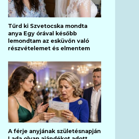
Tűrd ki Szvetocska mondta
anya Egy órával később
lemondtam az esküvőn való
részvételemet és elmentem
A férje anyjának születésnapján
Lada olyan ajándékot adott,