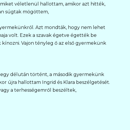
miket véletlenül hallottam, amikor azt hitték,
kran súgtak mögöttem,
 gyermekünkről. Azt mondták, hogy nem lehet
aja volt. Ezek a szavak égetve égették be
kínozni. Vajon tényleg ő az első gyermekünk
, egy délután történt, a második gyermekünk
r újra hallottam Ingrid és Klara beszélgetését.
agy a terhességemről beszéltek,