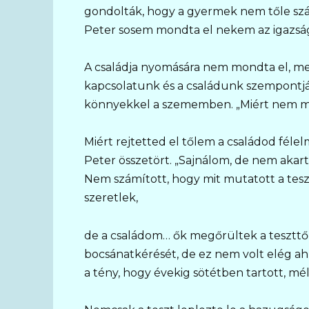
gondolták, hogy a gyermek nem tőle szár
Peter sosem mondta el nekem az igazsá
A családja nyomására nem mondta el, me
kapcsolatunk és a családunk szempontj
könnyekkel a szememben. „Miért nem m
Miért rejtetted el tőlem a családod féle
Peter összetört. „Sajnálom, de nem aka
Nem számított, hogy mit mutatott a tesz
szeretlek,
de a családom… ők megőrültek a teszttő
bocsánatkérését, de ez nem volt elég ah
a tény, hogy évekig sötétben tartott, m