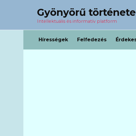
Перейти
Gyönyörű történet
к
содержанию
Intellektuális és informatív platform
Hírességek
Felfedezés
Érdeke