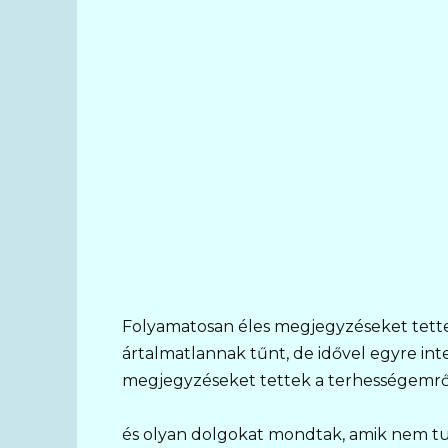
Folyamatosan éles megjegyzéseket tette
ártalmatlannak tűnt, de idővel egyre int
megjegyzéseket tettek a terhességemről,
és olyan dolgokat mondtak, amik nem t