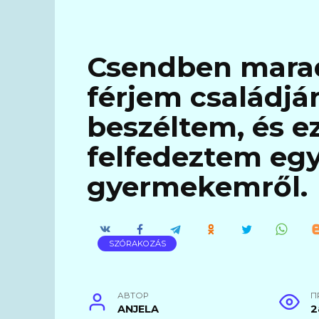
Csendben mara
férjem családjá
beszéltem, és ez
felfedeztem egy
gyermekemről.
SZÓRAKOZÁS
АВТОР
П
ANJELA
2