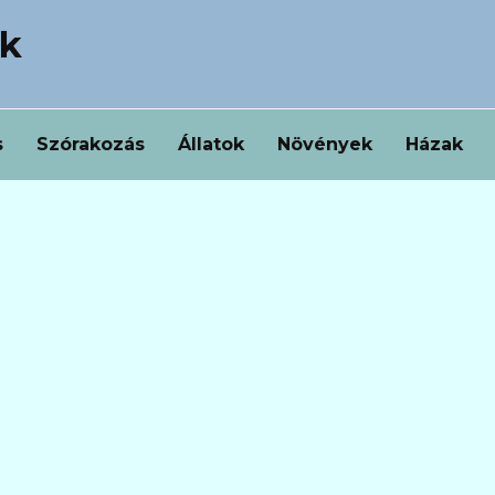
ek
s
Szórakozás
Állatok
Növények
Házak