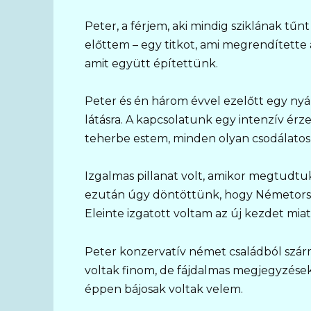
Peter, a férjem, aki mindig sziklának tűn
előttem – egy titkot, ami megrendítette
amit együtt építettünk.
Peter és én három évvel ezelőtt egy nyár
látásra. A kapcsolatunk egy intenzív érz
teherbe estem, minden olyan csodálatos
Izgalmas pillanat volt, amikor megtudtu
ezután úgy döntöttünk, hogy Németorszá
Eleinte izgatott voltam az új kezdet mia
Peter konzervatív német családból szárm
voltak finom, de fájdalmas megjegyzések.
éppen bájosak voltak velem.