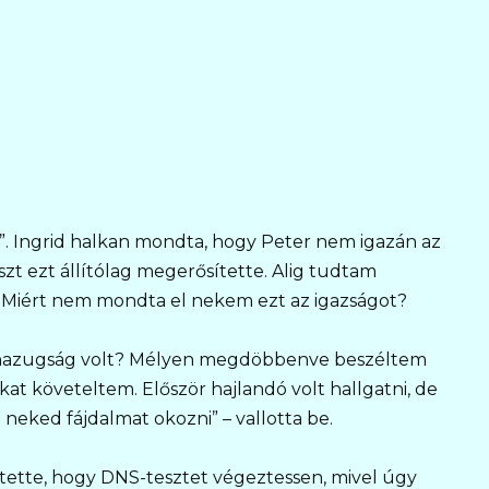
. Ingrid halkan mondta, hogy Peter nem igazán az
zt ezt állítólag megerősítette. Alig tudtam
t? Miért nem mondta el nekem ezt az igazságot?
, hazugság volt? Mélyen megdöbbenve beszéltem
at követeltem. Először hajlandó volt hallgatni, de
neked fájdalmat okozni” – vallotta be.
ítette, hogy DNS-tesztet végeztessen, mivel úgy