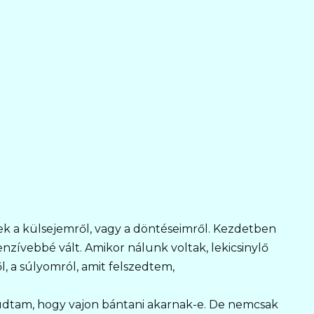
k a külsejemről, vagy a döntéseimről. Kezdetben
enzívebbé vált. Amikor nálunk voltak, lekicsinylő
 a súlyomról, amit felszedtem,
udtam, hogy vajon bántani akarnak-e. De nemcsak