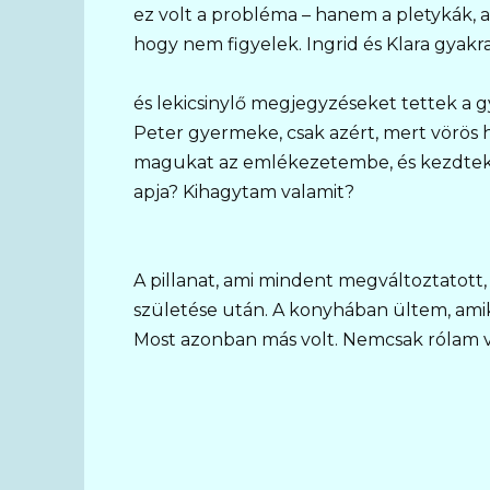
ez volt a probléma – hanem a pletykák, a
hogy nem figyelek. Ingrid és Klara gya
és lekicsinylő megjegyzéseket tettek a
Peter gyermeke, csak azért, mert vörös h
magukat az emlékezetembe, és kezdtek 
apja? Kihagytam valamit?
A pillanat, ami mindent megváltoztatott
születése után. A konyhában ültem, amiko
Most azonban más volt. Nemcsak rólam v