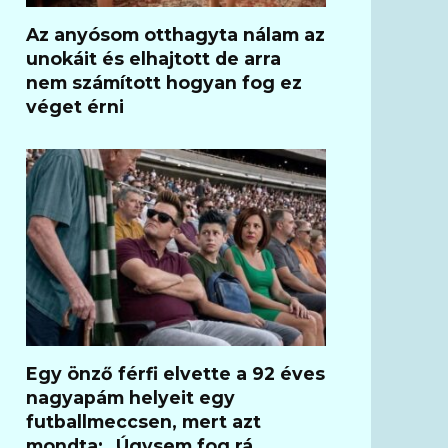
Az anyósom otthagyta nálam az
unokáit és elhajtott de arra
nem számított hogyan fog ez
véget érni
Egy önző férfi elvette a 92 éves
nagyapám helyeit egy
futballmeccsen, mert azt
mondta: „Úgysem fog rá