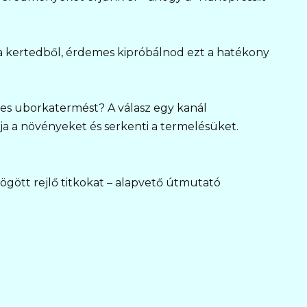
a kertedből, érdemes kipróbálnod ezt a hatékony
ges uborkatermést? A válasz egy kanál
lja a növényeket és serkenti a termelésüket.
gött rejlő titkokat – alapvető útmutató