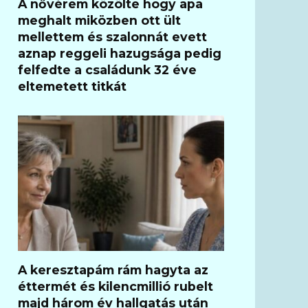
A nővérem közölte hogy apa
meghalt miközben ott ült
mellettem és szalonnát evett
aznap reggeli hazugsága pedig
felfedte a családunk 32 éve
eltemetett titkát
A keresztapám rám hagyta az
éttermét és kilencmillió rubelt
majd három év hallgatás után