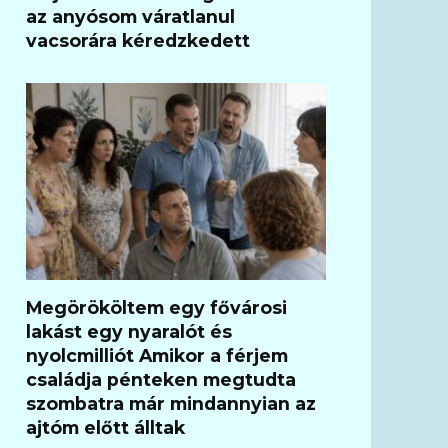
az anyósom váratlanul
vacsorára kéredzkedett
Megörököltem egy fővárosi
lakást egy nyaralót és
nyolcmilliót Amikor a férjem
családja pénteken megtudta
szombatra már mindannyian az
ajtóm előtt álltak