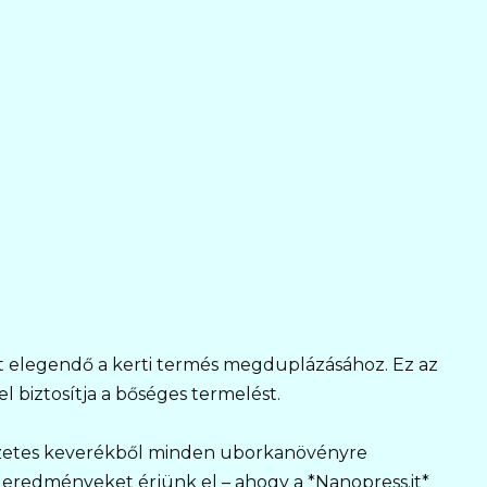
elegendő a kerti termés megduplázásához. Ez az
l biztosítja a bőséges termelést.
szetes keverékből minden uborkanövényre
eredményeket érjünk el – ahogy a *Nanopress.it*