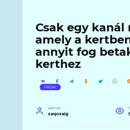
Csak egy kanál
amely a kertben
annyit fog betak
kerthez
HÁZAK
АВТОР
saqosaig