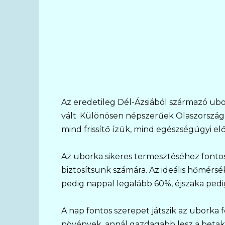
Az eredetileg Dél-Ázsiából származó ubo
vált. Különösen népszerűek Olaszország
mind frissítő ízük, mind egészségügyi elő
Az uborka sikeres termesztéséhez fontos
biztosítsunk számára. Az ideális hőmérsé
pedig nappal legalább 60%, éjszaka pedi
A nap fontos szerepet játszik az uborka 
növények, annál gazdagabb lesz a betaka