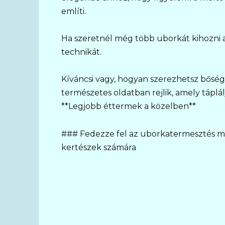
említi.
Ha szeretnél még több uborkát kihozni 
technikát.
Kíváncsi vagy, hogyan szerezhetsz bősé
természetes oldatban rejlik, amely táplá
**Legjobb éttermek a közelben**
### Fedezze fel az uborkatermesztés mö
kertészek számára