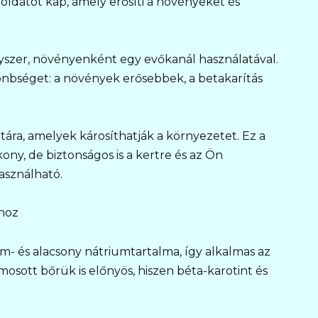
poldatot kap, amely erősíti a növényeket és
yszer, növényenként egy evőkanál használatával.
önbséget: a növények erősebbek, a betakarítás
ára, amelyek károsíthatják a környezetet. Ez a
y, de biztonságos is a kertre és az Ön
asználható.
shoz
m- és alacsony nátriumtartalma, így alkalmas az
osott bőrük is előnyös, hiszen béta-karotint és