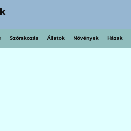
ek
s
Szórakozás
Állatok
Növények
Házak