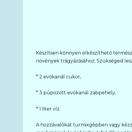
Készítsen könnyen elkészíthető termész
növények trágyázásához. Szükséged lesz
* 2 evőkanál cukor,
* 3 púpozott evőkanál zabpehely,
* 1 liter víz.
A hozzávalókat turmixgépben vagy kézzel