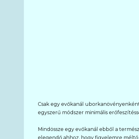
Csak egy evőkanál uborkanövényenként 
egyszerű módszer minimális erőfeszítésse
Mindössze egy evőkanál ebből a termé
elegendő ahhoz, hogy figyelemre méltó 