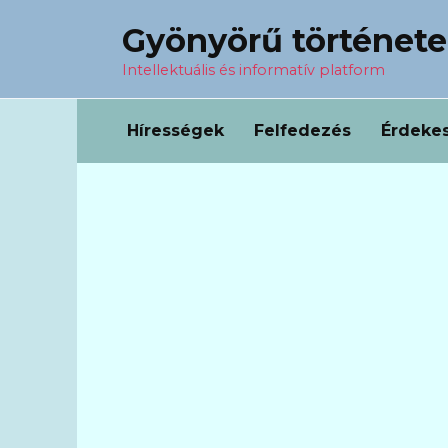
Перейти
Gyönyörű történet
к
содержанию
Intellektuális és informatív platform
Hírességek
Felfedezés
Érdeke