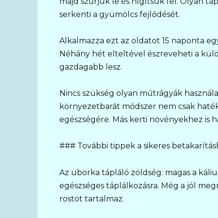
majd szűrjük le és hígítsuk fel. Olyan tá
serkenti a gyümölcs fejlődését.
Alkalmazza ezt az oldatot 15 naponta eg
Néhány hét elteltével észreveheti a kül
gazdagabb lesz.
Nincs szükség olyan műtrágyák használat
környezetbarát módszer nem csak hatékon
egészségére. Más kerti növényekhez is h
### További tippek a sikeres betakarítá
Az uborka tápláló zöldség: magas a káliu
egészséges táplálkozásra. Még a jól megm
rostot tartalmaz.