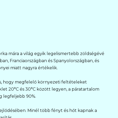
rka mára a világ egyik legelismertebb zöldségévé
ban, Franciaországban és Spanyolországban, és
nyei miatt nagyra értékelik.
, hogy megfelelő környezeti feltételeket
klet 20°C és 30°C között legyen, a páratartalom
g legfeljebb 90%.
fejlődésében. Minél több fényt és hőt kapnak a
rítás.