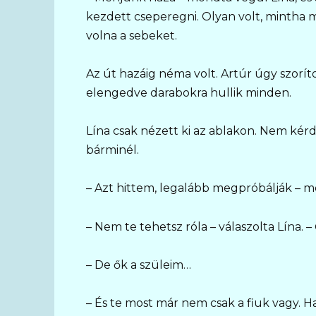
kezdett cseperegni. Olyan volt, mintha m
volna a sebeket.
Az út hazáig néma volt. Artúr úgy szoríto
elengedve darabokra hullik minden.
Lína csak nézett ki az ablakon. Nem kér
bárminél.
– Azt hittem, legalább megpróbálják – m
– Nem te tehetsz róla – válaszolta Lína. 
– De ők a szüleim…
– És te most már nem csak a fiuk vagy. 