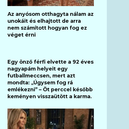
Az anyósom otthagyta nálam az
unokáit és elhajtott de arra
nem számított hogyan fog ez
véget érni
Egy önző férfi elvette a 92 éves
nagyapám helyeit egy
futballmeccsen, mert azt
mondta: „Úgysem fog rá
emlékezni” – Öt perccel később
keményen visszaütött a karma.