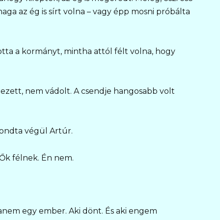
aga az ég is sírt volna – vagy épp mosni próbálta
tta a kormányt, mintha attól félt volna, hogy
dezett, nem vádolt. A csendje hangosabb volt
ondta végül Artúr.
– Ők félnek. Én nem.
Hanem egy ember. Aki dönt. És aki engem