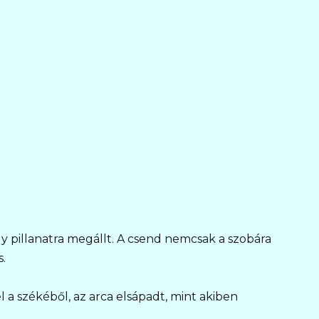
gy pillanatra megállt. A csend nemcsak a szobára
s.
 a székéből, az arca elsápadt, mint akiben