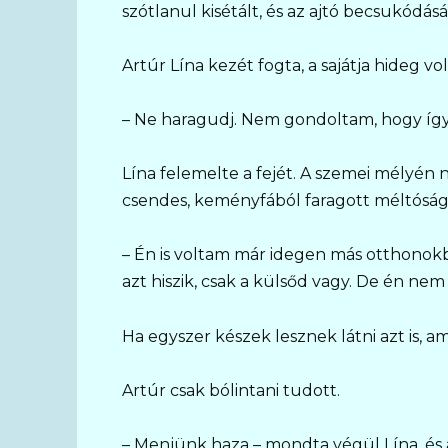
szótlanul kisétált, és az ajtó becsukódás
Artúr Lína kezét fogta, a sajátja hideg vo
– Ne haragudj. Nem gondoltam, hogy így 
Lína felemelte a fejét. A szemei mélyé
csendes, keményfából faragott méltóság
– Én is voltam már idegen más otthonok
azt hiszik, csak a külsőd vagy. De én ne
Ha egyszer készek lesznek látni azt is, am
Artúr csak bólintani tudott.
– Menjünk haza – mondta végül Lína, és a