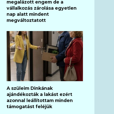
megalázott engem de a
vállalkozás zárolása egyetlen
nap alatt mindent
megváltoztatott
A szüleim Dinkának
ajándékozták a lakást ezért
azonnal leállítottam minden
támogatást feléjük