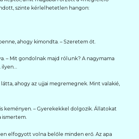
dott, szinte kérlelhetetlen hangon:
t benne, ahogy kimondta. – Szeretem őt.
 anya. – Mit gondolnak majd rólunk? A nagymama
 ilyen…
r látta, ahogy az ujjai megremegnek. Mint valakié,
s keményen. – Gyerekekkel dolgozik. Állatokat
a ismertem.
len elfogyott volna belőle minden erő. Az apa