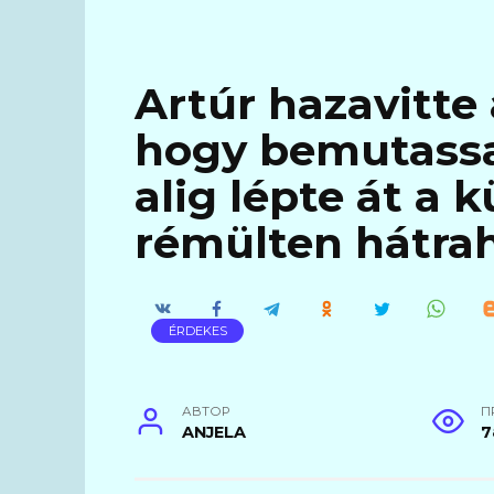
Artúr hazavitte 
hogy bemutassa 
alig lépte át a 
rémülten hátra
ÉRDEKES
АВТОР
П
ANJELA
7