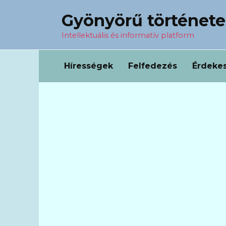
Перейти
Gyönyörű történet
к
содержанию
Intellektuális és informatív platform
Hírességek
Felfedezés
Érdeke