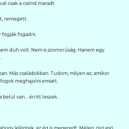
ával csak a csönd maradt.
lt, remegett.
fogják fogadni.
n nem düh volt. Nem is szomorúság. Hanem egy
.
ban. Más családokban. Tudom, milyen az, amikor
m fogok meghajolni emiatt.
i belül van… én itt leszek.
hogy kiléptek, az ég is megeredt. Meleg, őszi eső