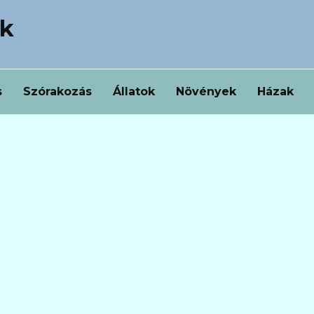
ek
s
Szórakozás
Állatok
Növények
Házak