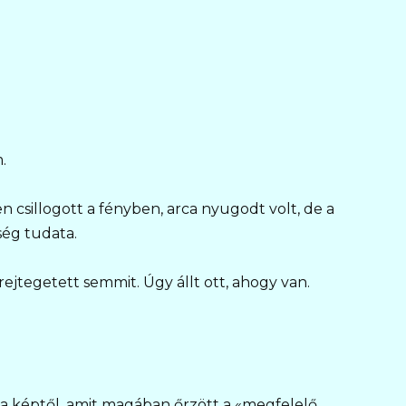
.
n csillogott a fényben, arca nyugodt volt, de a
ég tudata.
 rejtegetett semmit. Úgy állt ott, ahogy van.
– a képtől, amit magában őrzött a «megfelelő