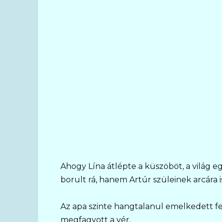
Ahogy Lína átlépte a küszöböt, a világ e
borult rá, hanem Artúr szüleinek arcára i
Az apa szinte hangtalanul emelkedett fel
megfagyott a vér.