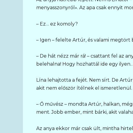
menyasszonyról». Az apa csak ennyit mon
– Ez… ez komoly?
– Igen – felelte Artúr, és valami megtör
– De hát nézz már rá! – csattant fel az
belehalna! Hogy hozhattál ide egy ilyen…
Lína lehajtotta a fejét. Nem sírt. De Artú
akit nem először ítélnek el ismeretlenül.
– Ő művész – mondta Artúr, halkan, mégi
ment. Jobb ember, mint bárki, akit valah
Az anya ekkor már csak ült, mintha hirte