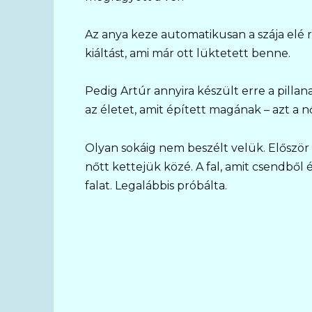
Az anya keze automatikusan a szája elé r
kiáltást, ami már ott lüktetett benne.
Pedig Artúr annyira készült erre a pillana
az életet, amit épített magának – azt a nőt
Olyan sokáig nem beszélt velük. Először 
nőtt kettejük közé. A fal, amit csendből
falat. Legalábbis próbálta.