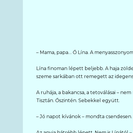
– Mama, papa… Ő Lína. A menyasszonyom
Lína finoman lépett beljebb. A haja zölde
szeme sarkában ott remegett az idegens
A ruhája, a bakancsa, a tetoválásai – nem
Tisztán. Őszintén. Sebekkel együtt.
– Jó napot kívánok – mondta csendesen.
Az anyja hátrébb lépett. Nem is Línától 