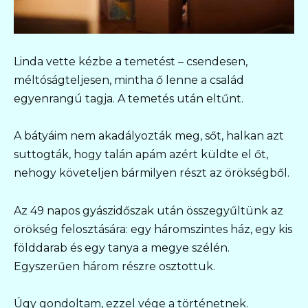
Linda vette kézbe a temetést – csendesen,
méltóságteljesen, mintha ő lenne a család
egyenrangú tagja. A temetés után eltűnt.
A bátyáim nem akadályozták meg, sőt, halkan azt
suttogták, hogy talán apám azért küldte el őt,
nehogy követeljen bármilyen részt az örökségből.
Az 49 napos gyászidőszak után összegyűltünk az
örökség felosztására: egy háromszintes ház, egy kis
földdarab és egy tanya a megye szélén.
Egyszerűen három részre osztottuk.
Úgy gondoltam, ezzel vége a történetnek.