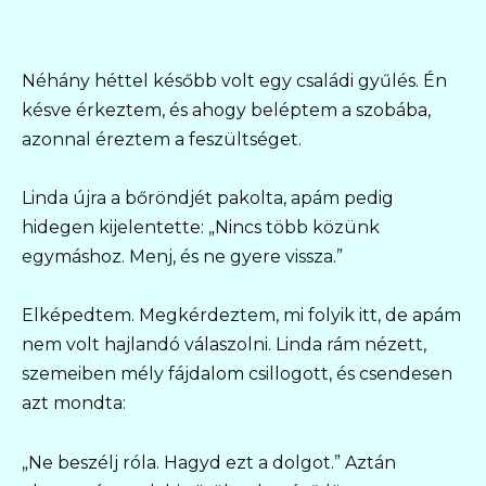
Néhány héttel később volt egy családi gyűlés. Én
késve érkeztem, és ahogy beléptem a szobába,
azonnal éreztem a feszültséget.
Linda újra a bőröndjét pakolta, apám pedig
hidegen kijelentette: „Nincs több közünk
egymáshoz. Menj, és ne gyere vissza.”
Elképedtem. Megkérdeztem, mi folyik itt, de apám
nem volt hajlandó válaszolni. Linda rám nézett,
szemeiben mély fájdalom csillogott, és csendesen
azt mondta:
„Ne beszélj róla. Hagyd ezt a dolgot.” Aztán