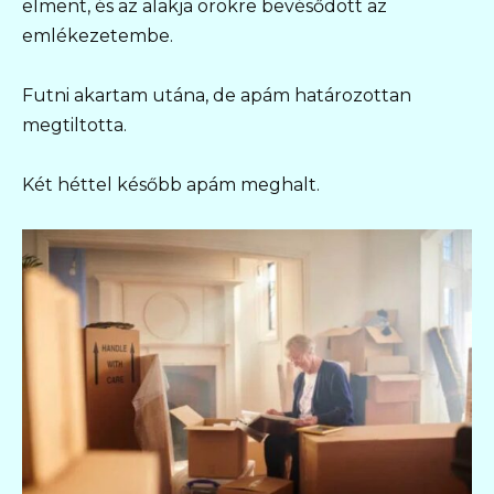
elment, és az alakja örökre bevésődött az
emlékezetembe.
Futni akartam utána, de apám határozottan
megtiltotta.
Két héttel később apám meghalt.