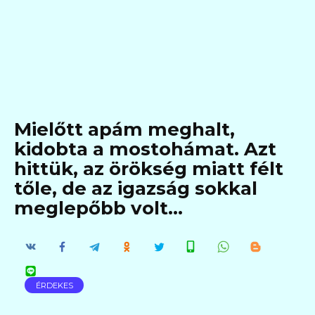
Mielőtt apám meghalt,
kidobta a mostohámat. Azt
hittük, az örökség miatt félt
tőle, de az igazság sokkal
meglepőbb volt…
ÉRDEKES