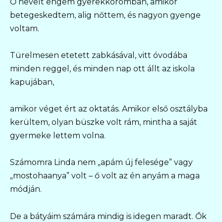
Ő nevelt engem gyerekkoromban, amikor
betegeskedtem, alig nőttem, és nagyon gyenge
voltam.
Türelmesen etetett zabkásával, vitt óvodába
minden reggel, és minden nap ott állt az iskola
kapujában,
amikor véget ért az oktatás. Amikor első osztályba
kerültem, olyan büszke volt rám, mintha a saját
gyermeke lettem volna.
Számomra Linda nem „apám új felesége” vagy
„mostohaanya” volt – ő volt az én anyám a maga
módján.
De a bátyáim számára mindig is idegen maradt. Ők