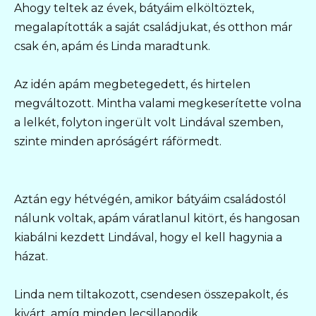
Ahogy teltek az évek, bátyáim elköltöztek,
megalapították a saját családjukat, és otthon már
csak én, apám és Linda maradtunk.
Az idén apám megbetegedett, és hirtelen
megváltozott. Mintha valami megkeserítette volna
a lelkét, folyton ingerült volt Lindával szemben,
szinte minden apróságért ráförmedt.
Aztán egy hétvégén, amikor bátyáim családostól
nálunk voltak, apám váratlanul kitört, és hangosan
kiabálni kezdett Lindával, hogy el kell hagynia a
házat.
Linda nem tiltakozott, csendesen összepakolt, és
kivárt, amíg minden lecsillapodik.