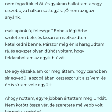
nem fogadták el őt, és gyakran hallottam, ahogy
összebújva halkan suttogják: „Ő nem az igazi
anyánk,
csak apánk új felesége.” Ebbe a légkörbe
születtem bele, és lassan én is elkezdtem
kételkedni benne. Párszor még én is haragudtam
rá, és egyszer olyan dühös voltam, hogy
feldaraboltam az egyik blúzát.
De egy éjszaka, amikor megláttam, hogy csendben
sír egyedül a szobájában, összeszorult a szívem, és
én is sírtam vele együtt.
Ahogy nőttem, egyre jobban értettem meg Lindát.
Nem kötött össze vér, de szeretete mélyebb volt
bármelyik másénál.