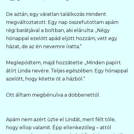
De aztán, egy váratlan találkozás mindent
megváltoztatott. Egy nap összefutottam apám
régi barátjával a boltban, aki elárulta: „Négy
hónappal ezelőtt apád eljött hozzám, vett egy
házat, de az én nevemre íratta.”
Meglepődtem, majd hozzátette: „Minden papírt
átírt Linda nevére. Teljes egészében. Egy hónappal
azelőtt, hogy kitette őt a házból.”
Ott álltam megbénulva a döbbenettől.
Apám nem azért űzte el Lindát, mert félt tőle,
hogy ellop valamit. Épp ellenkezőleg – attól