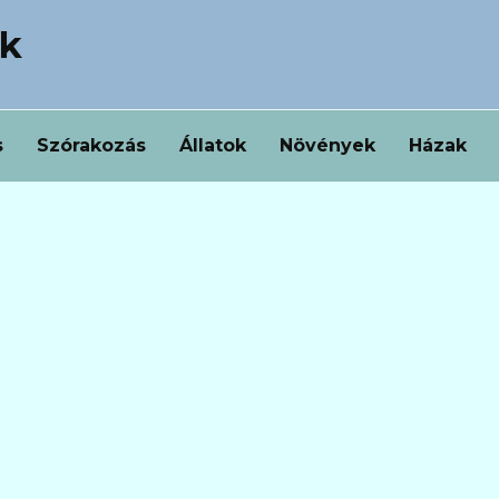
ek
s
Szórakozás
Állatok
Növények
Házak