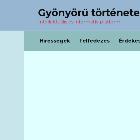
Перейти
Gyönyörű történet
к
содержанию
Intellektuális és informatív platform
Hírességek
Felfedezés
Érdeke