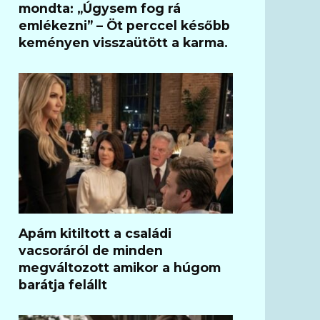
mondta: „Úgysem fog rá
emlékezni” – Öt perccel később
keményen visszaütött a karma.
Apám kitiltott a családi
vacsoráról de minden
megváltozott amikor a húgom
barátja felállt