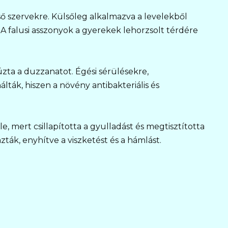
ő szervekre. Külsőleg alkalmazva a levelekből
. A falusi asszonyok a gyerekek lehorzsolt térdére
zta a duzzanatot. Égési sérülésekre,
lták, hiszen a növény antibakteriális és
le, mert csillapította a gyulladást és megtisztította
ták, enyhítve a viszketést és a hámlást.