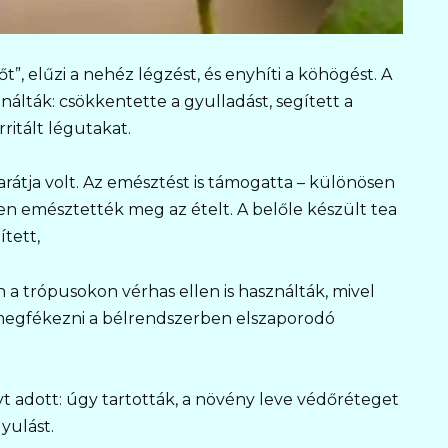
t”, elűzi a nehéz légzést, és enyhíti a köhögést. A
álták: csökkentette a gyulladást, segített a
ritált légutakat.
rátja volt. Az emésztést is támogatta – különösen
en emésztették meg az ételt. A belőle készült tea
ített,
 a trópusokon vérhas ellen is használták, mivel
k megfékezni a bélrendszerben elszaporodó
 adott: úgy tartották, a növény leve védőréteget
yulást.