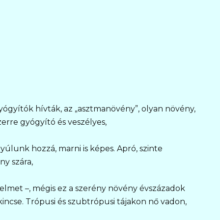
gyógyítók hívták, az „asztmanövény”, olyan növény,
erre gyógyító és veszélyes,
yúlunk hozzá, marni is képes. Apró, szinte
ny szára,
gyelmet –, mégis ez a szerény növény évszázadok
kincse. Trópusi és szubtrópusi tájakon nő vadon,