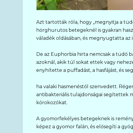
Azt tartották róla, hogy „megnyitja a tüdő
hörghurutos betegeknél is gyakran haszn
váladék oldásában, és megnyugtatta az ir
De az Euphorbia hirta nemcsak a tüdő ba
azoknál, akik túl sokat ettek vagy nehez
enyhítette a puffadást, a hasfájást, és seg
ha valaki hasmenéstől szenvedett. Régen
antibakteriális tulajdonságai segítette
kórokozókat.
A gyomorfekélyes betegeknek is reményt
képez a gyomor falán, és elősegíti a gyóg