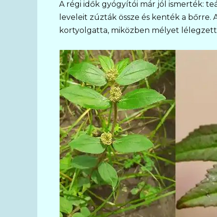
A régi idők gyógyítói már jól ismerték: te
leveleit zúzták össze és kenték a bőrre. 
kortyolgatta, miközben mélyet lélegzett