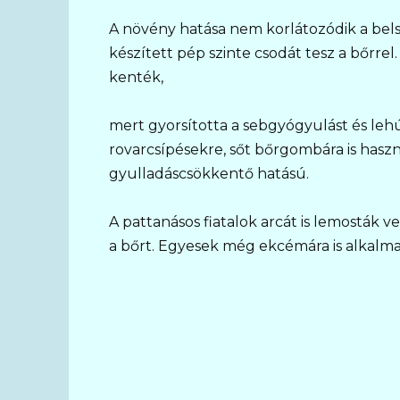
A növény hatása nem korlátozódik a bels
készített pép szinte csodát tesz a bőrrel
kenték,
mert gyorsította a sebgyógyulást és lehú
rovarcsípésekre, sőt bőrgombára is haszná
gyulladáscsökkentő hatású.
A pattanásos fiatalok arcát is lemosták ve
a bőrt. Egyesek még ekcémára is alkalmaz