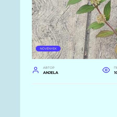
NÖVÉNYEK
АВТОР
П
ANJELA
1