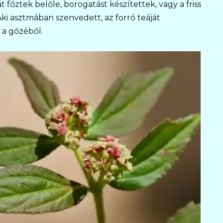
át főztek belőle, borogatást készítettek, vagy a friss
Aki asztmában szenvedett, az forró teáját
 a gőzéből.