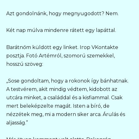
Azt gondolnánk, hogy megnyugodott? Nem.
Két nap múlva mindenre rátett egy lapáttal.
Barátnőm küldött egy linket. Iгор VKontakte
posztja. Fotó Artémról, szomorú szemekkel,
hosszú szöveg:
„Sose gondoltam, hogy a rokonok így bánhatnak.
A testvérem, akit mindig védtem, kidobott az
utcára minket, a családdal és a kisfiammal. Csak
mert beleképzelte magát. Isten a bíró, de
nézzétek meg, mi a modern siker arca. Árulás és
aljasság.”