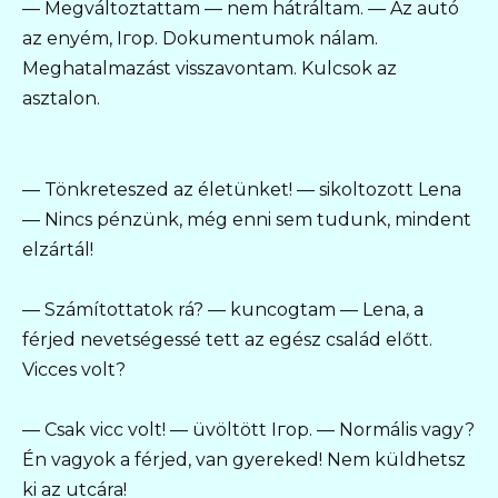
— Megváltoztattam — nem hátráltam. — Az autó
az enyém, Iгор. Dokumentumok nálam.
Meghatalmazást visszavontam. Kulcsok az
asztalon.
— Tönkreteszed az életünket! — sikoltozott Lena
— Nincs pénzünk, még enni sem tudunk, mindent
elzártál!
— Számítottatok rá? — kuncogtam — Lena, a
férjed nevetségessé tett az egész család előtt.
Vicces volt?
— Csak vicc volt! — üvöltött Iгор. — Normális vagy?
Én vagyok a férjed, van gyereked! Nem küldhetsz
ki az utcára!