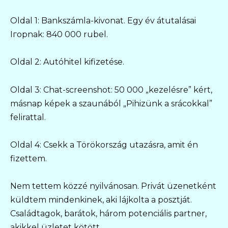
Oldal 1: Bankszámla-kivonat. Egy év átutalásai
Iгорnak: 840 000 rubel.
Oldal 2: Autóhitel kifizetése.
Oldal 3: Chat-screenshot: 50 000 „kezelésre” kért,
másnap képek a szaunából „Pihizünk a srácokkal”
felirattal.
Oldal 4: Csekk a Törökország utazásra, amit én
fizettem.
Nem tettem közzé nyilvánosan. Privát üzenetként
küldtem mindenkinek, aki lájkolta a posztját.
Családtagok, barátok, három potenciális partner,
akikkel üzletet kötött.