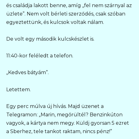
és családja lakott benne, amíg „fel nem szárnyal az
üzlete”. Nem volt bérleti szerződés, csak szóban
egyeztettünk, és kulcsok voltak nálam.
De volt egy második kulcskészlet is.
11:40-kor feléledt a telefon.
„Kedves bátyám”.
Letettem.
Egy perc múlva új hívás. Majd üzenet a
Telegramon: „Marin, megőrültél? Benzinkúton
vagyok, a kártya nem megy. Küldj gyorsan 5 ezret
a Sberhez, tele tankot raktam, nincs pénz!”