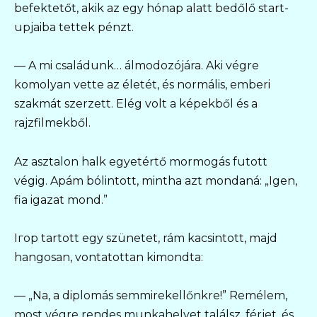
befektetőt, akik az egy hónap alatt bedőlő start-
upjaiba tettek pénzt.
— A mi családunk… álmodozójára. Aki végre
komolyan vette az életét, és normális, emberi
szakmát szerzett. Elég volt a képekből és a
rajzfilmekből.
Az asztalon halk egyetértő mormogás futott
végig. Apám bólintott, mintha azt mondaná: „Igen,
fia igazat mond.”
Iгор tartott egy szünetet, rám kacsintott, majd
hangosan, vontatottan kimondta:
— „Na, a diplomás semmirekellőnkre!” Remélem,
most végre rendes munkahelyet találsz, férjet, és