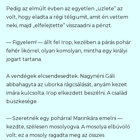
Pedig az elmúlt évben az egyetlen „üzlete” az
volt, hogy eladta a régi téligumit, amit én vettem
neki, majd „elfelejtette” visszaadni a pénzt.
— Figyelem! — állt fel Iгор, kezében a párás pohár
fehér likőrrel, olyan komolyan, mintha egy királyi
jogart tartana.
A vendégek elcsendesedtek. Nagynéni Gáli
abbahagyta az uborka rágcsálását, anyám kezeit
imára kulcsolta. Iгор elkezdett beszélni. A család
büszkesége.
— Szeretnék egy pohárral Marinkára emelni —
kezdte, szélesen mosolyogva. A mosolya elbűvölő
volt; ez a mosoly ragadta meg az összes