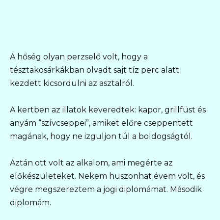
A hőség olyan perzselő volt, hogy a
tésztakosárkákban olvadt sajt tíz perc alatt
kezdett kicsordulni az asztalról.
A kertben az illatok keveredtek: kapor, grillfüst és
anyám “szívcseppei”, amiket előre cseppentett
magának, hogy ne izguljon túl a boldogságtól.
Aztán ott volt az alkalom, ami megérte az
előkészületeket. Nekem huszonhat évem volt, és
végre megszereztem a jogi diplomámat. Második
diplomám.