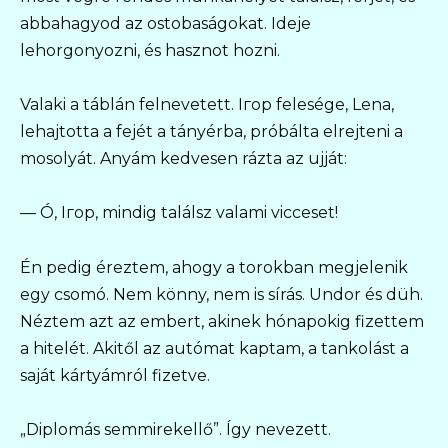
abbahagyod az ostobaságokat. Ideje
lehorgonyozni, és hasznot hozni.
Valaki a táblán felnevetett. Iгор felesége, Lena,
lehajtotta a fejét a tányérba, próbálta elrejteni a
mosolyát. Anyám kedvesen rázta az ujját:
— Ó, Iгор, mindig találsz valami vicceset!
Én pedig éreztem, ahogy a torokban megjelenik
egy csomó. Nem könny, nem is sírás. Undor és düh.
Néztem azt az embert, akinek hónapokig fizettem
a hitelét. Akitől az autómat kaptam, a tankolást a
saját kártyámról fizetve.
„Diplomás semmirekellő”. Így nevezett.