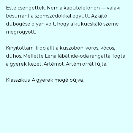
Este csengettek. Nem a kaputelefonon — valaki
besurrant a szomszédokkal együtt. Az ajtó
dübögése olyan volt, hogy a kukucskáló szeme
megrogyott.
Kinyitottam. Iгор állt a küszöbön, vörös, kócos,
dühös. Mellette Lena lábát ide-oda rángatta, fogta
a gyerek kezét, Artémot. Artém orrát fújta.
Klasszikus. A gyerek mögé bújva.