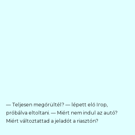
— Teljesen megőrültél? — lépett elő Iгор,
próbálva eltoltani. — Miért nem indul az autó?
Miért változtattad a jeladót a riasztón?