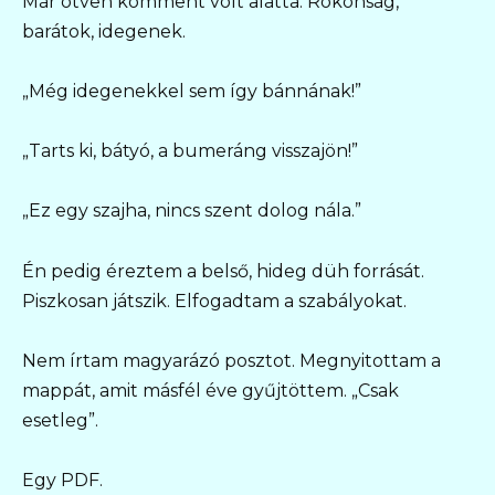
Már ötven komment volt alatta. Rokonság,
barátok, idegenek.
„Még idegenekkel sem így bánnának!”
„Tarts ki, bátyó, a bumeráng visszajön!”
„Ez egy szajha, nincs szent dolog nála.”
Én pedig éreztem a belső, hideg düh forrását.
Piszkosan játszik. Elfogadtam a szabályokat.
Nem írtam magyarázó posztot. Megnyitottam a
mappát, amit másfél éve gyűjtöttem. „Csak
esetleg”.
Egy PDF.