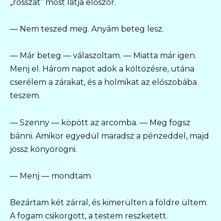
„rosszat” most látja először.
— Nem teszed meg. Anyám beteg lesz.
— Már beteg — válaszoltam. — Miatta már igen.
Menj el. Három napot adok a költözésre, utána
cserélem a zárakat, és a holmikat az előszobába
teszem.
— Szenny — köpött az arcomba. — Meg fogsz
bánni. Amikor egyedül maradsz a pénzeddel, majd
jössz könyörögni.
— Menj — mondtam.
Bezártam két zárral, és kimerülten a földre ültem.
A fogam csikorgott, a testem reszketett.