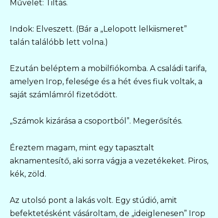
Művelet: Tiltás.
Indok: Elveszett. (Bár a „Lelopott lelkiismeret”
talán találóbb lett volna.)
Ezután beléptem a mobilfiókomba. A családi tarifa,
amelyen Iгор, felesége és a hét éves fiuk voltak, a
saját számlámról fizetődött.
„Számok kizárása a csoportból”. Megerősítés.
Éreztem magam, mint egy tapasztalt
aknamentesítő, aki sorra vágja a vezetékeket. Piros,
kék, zöld.
Az utolsó pont a lakás volt. Egy stúdió, amit
befektetésként vásároltam, de „ideiglenesen” Iгор