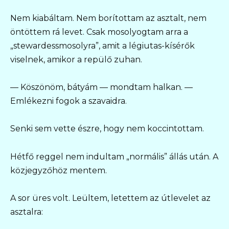
Nem kiabáltam. Nem borítottam az asztalt, nem
öntöttem rá levet. Csak mosolyogtam arra a
„stewardessmosolyra”, amit a légiutas-kísérők
viselnek, amikor a repülő zuhan.
— Köszönöm, bátyám — mondtam halkan. —
Emlékezni fogok a szavaidra.
Senki sem vette észre, hogy nem koccintottam.
Hétfő reggel nem indultam „normális” állás után. A
közjegyzőhöz mentem.
A sor üres volt. Leültem, letettem az útlevelet az
asztalra: