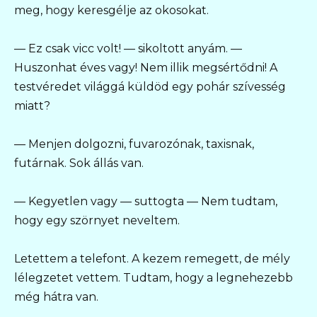
meg, hogy keresgélje az okosokat.
— Ez csak vicc volt! — sikoltott anyám. —
Huszonhat éves vagy! Nem illik megsértődni! A
testvéredet világgá küldöd egy pohár szívesség
miatt?
— Menjen dolgozni, fuvarozónak, taxisnak,
futárnak. Sok állás van.
— Kegyetlen vagy — suttogta — Nem tudtam,
hogy egy szörnyet neveltem.
Letettem a telefont. A kezem remegett, de mély
lélegzetet vettem. Tudtam, hogy a legnehezebb
még hátra van.