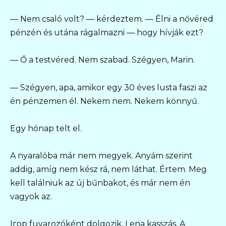
— Nem csaló volt? — kérdeztem. — Élni a nővéred
pénzén és utána rágalmazni — hogy hívják ezt?
— Ő a testvéred. Nem szabad. Szégyen, Marin.
— Szégyen, apa, amikor egy 30 éves lusta faszi az
én pénzemen él. Nekem nem. Nekem könnyű.
Egy hónap telt el.
A nyaralóba már nem megyek. Anyám szerint
addig, amíg nem kész rá, nem láthat. Értem. Meg
kell találniuk az új bűnbakot, és már nem én
vagyok az.
Iгор fuvarozóként dolgozik. Lena kasszás. A