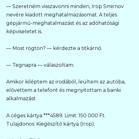
— Szeretném visszavonni minden, Iгор Smirnov
nevére kiadott meghatalmazásomat. A teljes
gépjármű-meghatalmazást és az adóhatósági
képviseletet is.
— Most rögtön? — kérdezte a titkárnő.
— Tegnapra — válaszoltam.
Amikor kiléptem az irodából, leültem az autóba,
elővettem a telefont és megnyitottam a banki
alkalmazást.
A céges kártya ***4589. Limit: 150 000 Ft.
Tulajdonos: Kiegészítő kártya (Iгор).