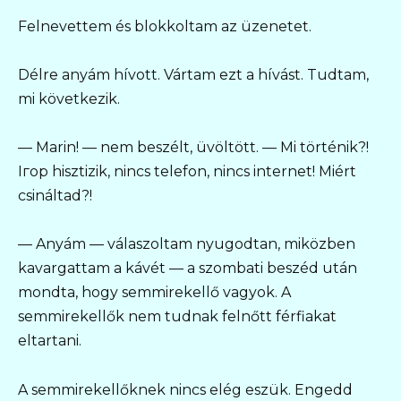
Felnevettem és blokkoltam az üzenetet.
Délre anyám hívott. Vártam ezt a hívást. Tudtam,
mi következik.
— Marin! — nem beszélt, üvöltött. — Mi történik?!
Iгор hisztizik, nincs telefon, nincs internet! Miért
csináltad?!
— Anyám — válaszoltam nyugodtan, miközben
kavargattam a kávét — a szombati beszéd után
mondta, hogy semmirekellő vagyok. A
semmirekellők nem tudnak felnőtt férfiakat
eltartani.
A semmirekellőknek nincs elég eszük. Engedd