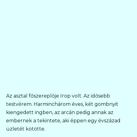
Az asztal főszereplője Iгор volt. Az idősebb
testvérem. Harminchárom éves, két gombnyit
kiengedett ingben, az arcán pedig annak az
embernek a tekintete, aki éppen egy évszázad
üzletét kötötte.