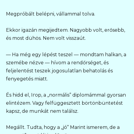
Megpróbált belépni, vállammal tolva.
Ekkor igazán megijedtem. Nagyobb volt, erősebb,
és most dühös. Nem volt visszaút.
— Ha még egy lépést teszel — mondtam halkan, a
szemébe nézve — hívom a rendőrséget, és
feljelentést teszek jogosulatlan behatolás és
fenyegetés miatt.
És hidd el, Iгор, a „normális” diplomámmal gyorsan
elintézem. Vagy felfüggesztett börtönbüntetést
kapsz, de munkát nem találsz.
Megállt. Tudta, hogy a „jó” Marint ismerem, de a