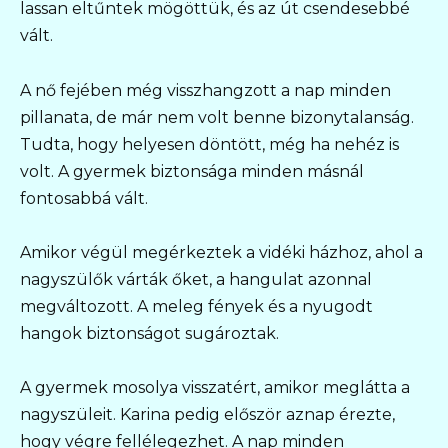
lassan eltűntek mögöttük, és az út csendesebbé
vált.
A nő fejében még visszhangzott a nap minden
pillanata, de már nem volt benne bizonytalanság.
Tudta, hogy helyesen döntött, még ha nehéz is
volt. A gyermek biztonsága minden másnál
fontosabbá vált.
Amikor végül megérkeztek a vidéki házhoz, ahol a
nagyszülők várták őket, a hangulat azonnal
megváltozott. A meleg fények és a nyugodt
hangok biztonságot sugároztak.
A gyermek mosolya visszatért, amikor meglátta a
nagyszüleit. Karina pedig először aznap érezte,
hogy végre fellélegezhet. A nap minden