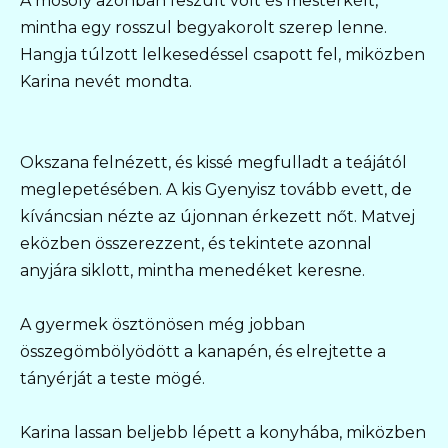
A mosoly azonban feszült volt és mesterkélt,
mintha egy rosszul begyakorolt szerep lenne.
Hangja túlzott lelkesedéssel csapott fel, miközben
Karina nevét mondta.
Okszana felnézett, és kissé megfulladt a teájától
meglepetésében. A kis Gyenyisz tovább evett, de
kíváncsian nézte az újonnan érkezett nőt. Matvej
eközben összerezzent, és tekintete azonnal
anyjára siklott, mintha menedéket keresne.
A gyermek ösztönösen még jobban
összegömbölyödött a kanapén, és elrejtette a
tányérját a teste mögé.
Karina lassan beljebb lépett a konyhába, miközben