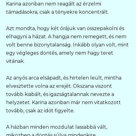
Karina azonban nem reagált az érzelmi
támadásokra, csak a tényekre koncentrált.
Azt mondta, hogy két órájuk van összepakolni és
elhagyni a házat. A hangja nem remegett, és nem
volt benne bizonytalanság. Inkább olyan volt, mint
egy végleges döntés, amely nem hagy teret
vitának.
Az anyós arca elsápadt, és hirtelen leült, mintha
elvesztette volna az erejét. Okszana viszont
tovább kiabált, és igazságtalannak nevezte a
helyzetet. Karina azonban már nem vitatkozott
tovább, csak az időt figyelte.
A házban minden mozdulat lassabbá vált,
miközben a döntés súlya mindenkire