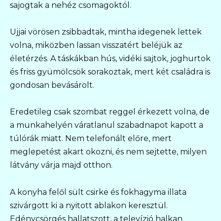
sajogtak a nehéz csomagoktól.
Ujjai vörösen zsibbadtak, mintha idegenek lettek
volna, miközben lassan visszatért beléjük az
életérzés. A táskákban hús, vidéki sajtok, joghurtok
és friss gyümölcsök sorakoztak, mert két családra is
gondosan bevásárolt.
Eredetileg csak szombat reggel érkezett volna, de
a munkahelyén váratlanul szabadnapot kapott a
túlórák miatt. Nem telefonált előre, mert
meglepetést akart okozni, és nem sejtette, milyen
látvány várja majd otthon.
A konyha felől sült csirke és fokhagyma illata
szivárgott ki a nyitott ablakon keresztül.
Edénycsörgés hallatszott, a televízió halkan