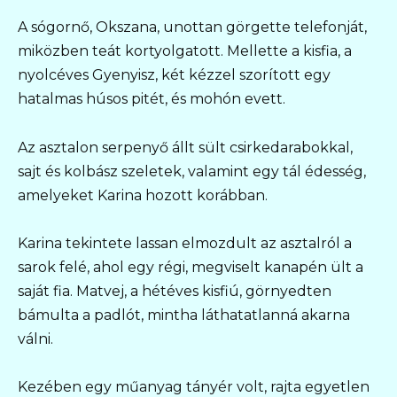
A sógornő, Okszana, unottan görgette telefonját,
miközben teát kortyolgatott. Mellette a kisfia, a
nyolcéves Gyenyisz, két kézzel szorított egy
hatalmas húsos pitét, és mohón evett.
Az asztalon serpenyő állt sült csirkedarabokkal,
sajt és kolbász szeletek, valamint egy tál édesség,
amelyeket Karina hozott korábban.
Karina tekintete lassan elmozdult az asztalról a
sarok felé, ahol egy régi, megviselt kanapén ült a
saját fia. Matvej, a hétéves kisfiú, görnyedten
bámulta a padlót, mintha láthatatlanná akarna
válni.
Kezében egy műanyag tányér volt, rajta egyetlen