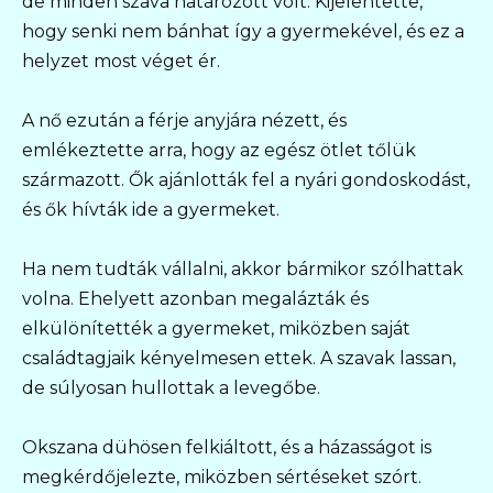
de minden szava határozott volt. Kijelentette,
hogy senki nem bánhat így a gyermekével, és ez a
helyzet most véget ér.
A nő ezután a férje anyjára nézett, és
emlékeztette arra, hogy az egész ötlet tőlük
származott. Ők ajánlották fel a nyári gondoskodást,
és ők hívták ide a gyermeket.
Ha nem tudták vállalni, akkor bármikor szólhattak
volna. Ehelyett azonban megalázták és
elkülönítették a gyermeket, miközben saját
családtagjaik kényelmesen ettek. A szavak lassan,
de súlyosan hullottak a levegőbe.
Okszana dühösen felkiáltott, és a házasságot is
megkérdőjelezte, miközben sértéseket szórt.