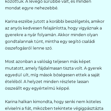
közöttük. A levegő sűrűbbé vált, és minden
mondat egyre nehezebbé.
Karina eszébe jutott a korábbi beszélgetés, amikor
az anyós kedvesen felajánlotta, hogy vigyáznak a
gyerekre a nyár folyamán. Akkor minden olyan
gondtalannak tűnt, mintha egy segítő családi
összefogásról lenne szó.
Most azonban a valóság teljesen más képet
mutatott, amely fájdalmasan tiszta volt. A gyerek
egyedül ült, míg mások bőségesen ettek a saját
ételéből. A helyzet minden részlete lassan
összeállt egy egyértelmű képpé.
Karina halkan kimondta, hogy senki nem köteles
elviselni a fiát, miközben tekintete végigpásztázta