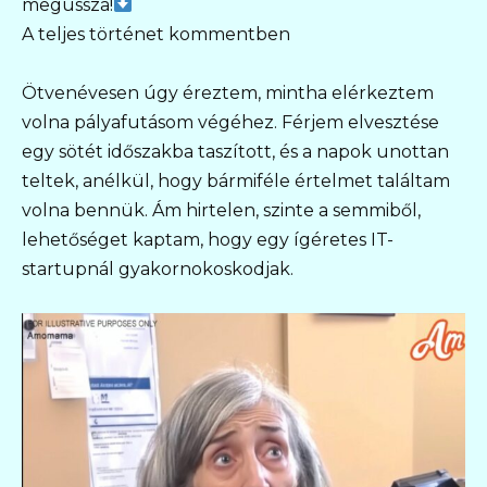
megússza!
A teljes történet kommentben
Ötvenévesen úgy éreztem, mintha elérkeztem
volna pályafutásom végéhez. Férjem elvesztése
egy sötét időszakba taszított, és a napok unottan
teltek, anélkül, hogy bármiféle értelmet találtam
volna bennük. Ám hirtelen, szinte a semmiből,
lehetőséget kaptam, hogy egy ígéretes IT-
startupnál gyakornokoskodjak.