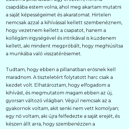
csapdába estem volna, ahol meg akartam mutatni
a saját képességeimet és akaratomat. Hirtelen
nemcsak azzal a kihívással kellett szembenéznem,
hogy vezetnem kellett a csapatot, hanem a
kollégám irigységével és intrikáival is küzdenem
kellett, aki mindent megpróbált, hogy meghiúsítsa
a munkába való visszatérésemet.
Tudtam, hogy ebben a pillanatban erősnek kell
maradnom. A tiszteletért folytatott harc csak a
kezdet volt. Elhatároztam, hogy elfogadom a
kihívást, és megmutatom magam ebben az új,
gyorsan változó világban. Végül nemcsak az a
gyakornok voltam, akit senki nem vett komolyan;
egy nő voltam, aki újra felfedezte a saját erejét, és
készen állt arra, hogy szembenézzen a