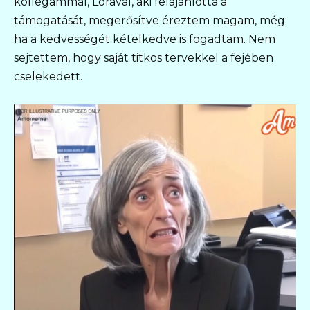
kollégámmal, Lorával, aki felajánlotta a
támogatását, megerősítve éreztem magam, még
ha a kedvességét kételkedve is fogadtam. Nem
sejtettem, hogy saját titkos tervekkel a fejében
cselekedett.