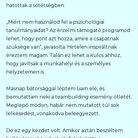
hatottak a sötétségben.
„Miért nem használod fel a pszichológiai
tanulmányaidat? Az érzelmi támogató programod
lehet, hogy pont azt hozza, amire a csapatnak
szüksége van”, javasolta. Hirtelen inspiráltnak
éreztem magam. Talán ez lehet a kulcs ahhoz,
hogy javítsak a munkahelyi és a személyes
helyzetemen is.
Másnap bátorsággal léptem Liam elé, és
bemutattam neki a teambuilding esemény ötletét.
Meglepő módon, habár nem mutatott túl sok
lelkesedést, vonakodva beleegyezett.
De ez egy kezdet volt. Amikor aztán beszéltem