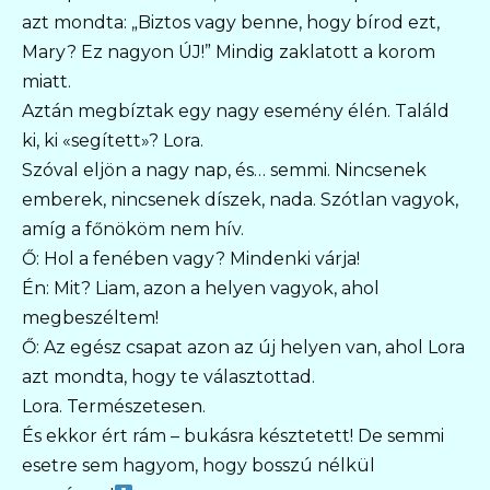
azt mondta: „Biztos vagy benne, hogy bírod ezt,
Mary? Ez nagyon ÚJ!” Mindig zaklatott a korom
miatt.
Aztán megbíztak egy nagy esemény élén. Találd
ki, ki «segített»? Lora.
Szóval eljön a nagy nap, és… semmi. Nincsenek
emberek, nincsenek díszek, nada. Szótlan vagyok,
amíg a főnököm nem hív.
Ő: Hol a fenében vagy? Mindenki várja!
Én: Mit? Liam, azon a helyen vagyok, ahol
megbeszéltem!
Ő: Az egész csapat azon az új helyen van, ahol Lora
azt mondta, hogy te választottad.
Lora. Természetesen.
És ekkor ért rám – bukásra késztetett! De semmi
esetre sem hagyom, hogy bosszú nélkül