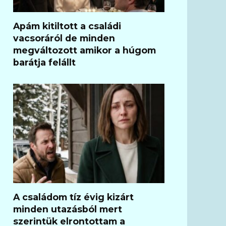
Apám kitiltott a családi
vacsoráról de minden
megváltozott amikor a húgom
barátja felállt
A családom tíz évig kizárt
minden utazásból mert
szerintük elrontottam a