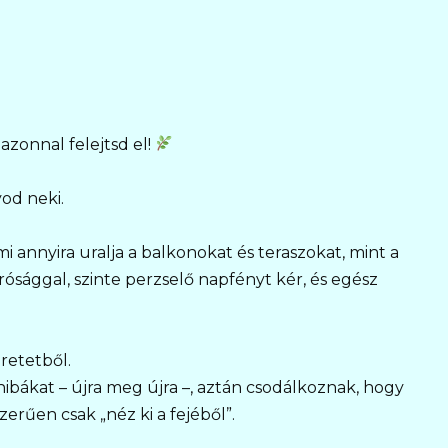
azonnal felejtsd el!
yod neki.
 annyira uralja a balkonokat és teraszokat, mint a
rrósággal, szinte perzselő napfényt kér, és egész
retetből.
ibákat – újra meg újra –, aztán csodálkoznak, hogy
zerűen csak „néz ki a fejéből”.