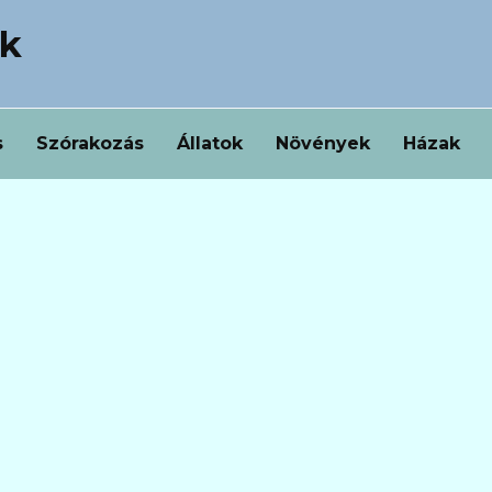
ek
s
Szórakozás
Állatok
Növények
Házak