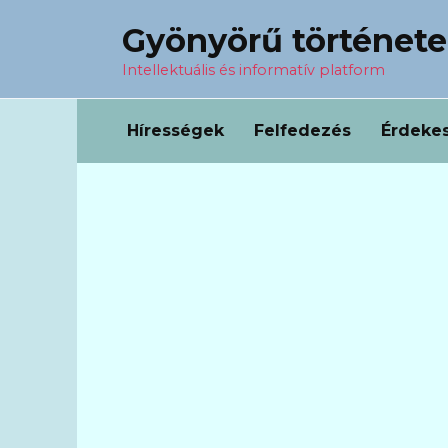
Перейти
Gyönyörű történet
к
содержанию
Intellektuális és informatív platform
Hírességek
Felfedezés
Érdeke