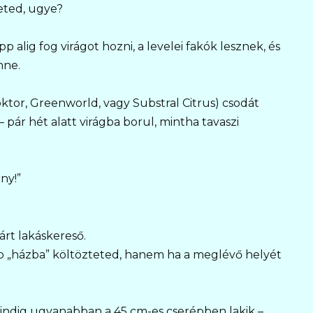
eted, ugye?
pp alig fog virágot hozni, a levelei fakók lesznek, és
nne.
ktor, Greenworld, vagy Substral Citrus) csodát
 pár hét alatt virágba borul, mintha tavaszi
ny!”
rt lakáskereső.
b „házba” költözteted, hanem ha a meglévő helyét
ndig ugyanabban a 45 cm-es cserépben lakik –