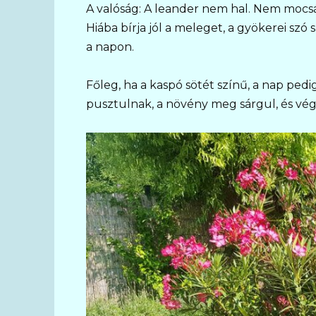
A valóság: A leander nem hal. Nem mocsá
Hiába bírja jól a meleget, a gyökerei sz
a napon.
Főleg, ha a kaspó sötét színű, a nap pedig 
pusztulnak, a növény meg sárgul, és végü