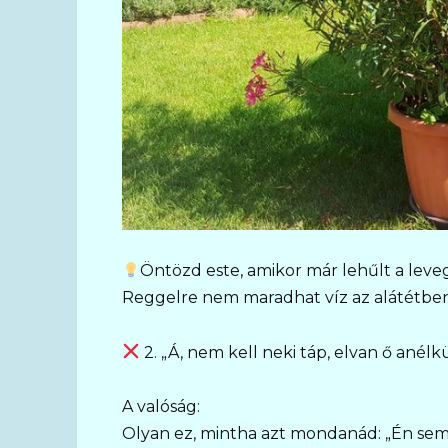
Öntözd este, amikor már lehűlt a leveg
Reggelre nem maradhat víz az alátétben
2. „Á, nem kell neki táp, elvan ő anélkül
A valóság:
Olyan ez, mintha azt mondanád: „Én sem