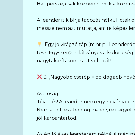
Hát persze, csak közben romlik a közérz
A leander is kibírja tápozás nélkül, csak é
messze nem azt mutatja, amire képes le
Egy jó virágzó táp (mint pl. Leanderdo
tesz. Egyszerűen látványos a különbség –
nagytakarításon esett volna át!
3. „Nagyobb cserép = boldogabb növé
Avalóság:
Tévedés! A leander nem egy növénybe zá
Nem attól lesz boldog, ha egyre nagyob
jól karbantartod.
Az én 14 éves leanderem például még mi