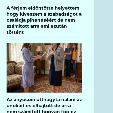
A férjem eldöntötte helyettem
hogy kiveszem a szabadságot a
családja pihenéséért de nem
számított arra ami ezután
történt
Az anyósom otthagyta nálam az
unokáit és elhajtott de arra
nem számított hogyan fog ez