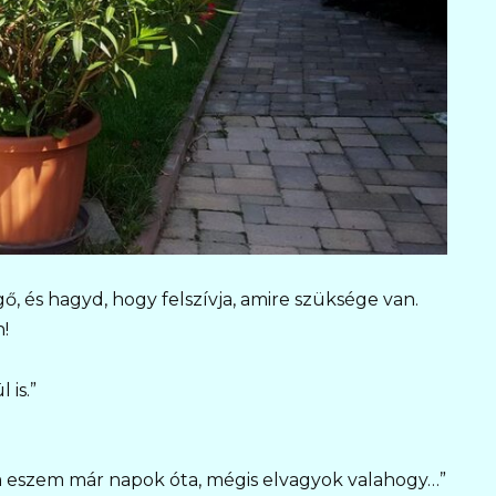
ő, és hagyd, hogy felszívja, amire szüksége van.
!
 is.”
 eszem már napok óta, mégis elvagyok valahogy…”