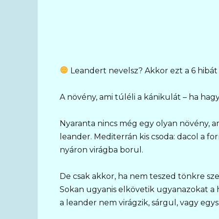
Leandert nevelsz? Akkor ezt a 6 hibát 
A növény, ami túléli a kánikulát – ha hag
Nyaranta nincs még egy olyan növény, ami
leander. Mediterrán kis csoda: dacol a fo
nyáron virágba borul.
De csak akkor, ha nem teszed tönkre sze
Sokan ugyanis elkövetik ugyanazokat a h
a leander nem virágzik, sárgul, vagy egys