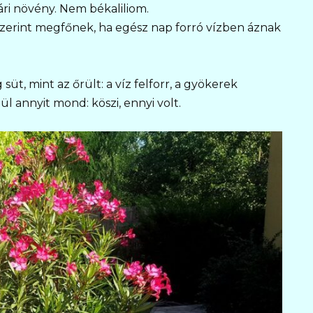
ri növény. Nem békaliliom.
ó szerint megfőnek, ha egész nap forró vízben áznak
süt, mint az őrült: a víz felforr, a gyökerek
l annyit mond: köszi, ennyi volt.