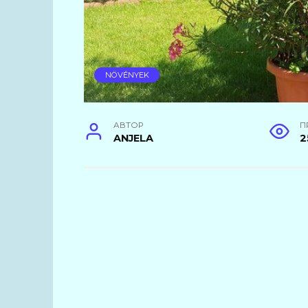
NÖVÉNYEK
АВТОР
П
ANJELA
2