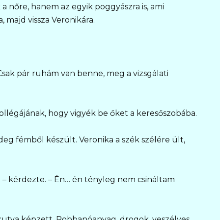
 nőre, hanem az egyik poggyászra is, ami
a, majd vissza Veronikára.
– Csak pár ruhám van benne, meg a vizsgálati
ollégájának, hogy vigyék be őket a keresőszobába.
ideg fémből készült. Veronika a szék szélére ült,
a? – kérdezte. – Én… én tényleg nem csináltam
kutya képzett. Robbanóanyag, drogok, veszélyes