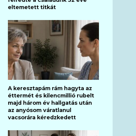
eltemetett titkát
A keresztapám rám hagyta az
éttermét és kilencmillió rubelt
majd három év hallgatás után
az anyósom váratlanul
vacsorára kéredzkedett