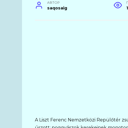
АВТОР
saqosaig
A Liszt Ferenc Nemzetközi Repülőtér zsú
úszott: poggyászok kerekeinek monoton