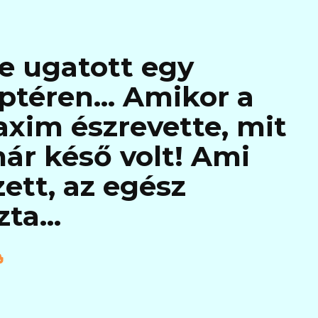
e ugatott egy
eptéren… Amikor a
axim észrevette, mit
ár késő volt! Ami
ett, az egész
zta…