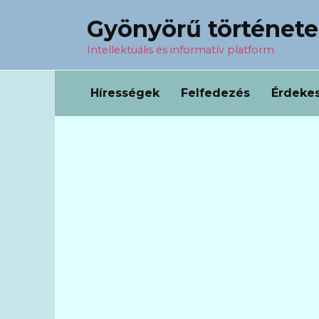
Перейти
Gyönyörű történet
к
содержанию
Intellektuális és informatív platform
Hírességek
Felfedezés
Érdeke