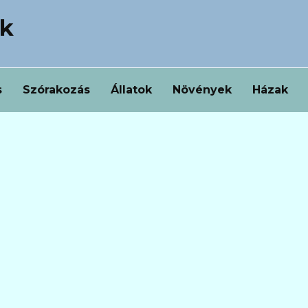
ek
s
Szórakozás
Állatok
Növények
Házak