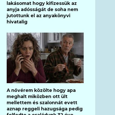
lakásomat hogy kifizessük az
anyja adósságát de soha nem
jutottunk el az anyakönyvi
hivatalig
A nővérem közölte hogy apa
meghalt miközben ott ült
mellettem és szalonnát evett
aznap reggeli hazugsága pedig
felfedte a családunk 32 éve