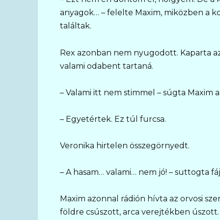
anyagok… – felelte Maxim, miközben a ko
találtak.
Rex azonban nem nyugodott. Kaparta az a
valami odabent tartaná.
– Valami itt nem stimmel – súgta Maxim a
– Egyetértek. Ez túl furcsa.
Veronika hirtelen összegörnyedt.
– A hasam… valami… nem jó! – suttogta fáj
Maxim azonnal rádión hívta az orvosi sz
földre csúszott, arca verejtékben úszott.