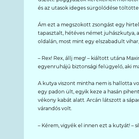
és az utasok ideges sürgölődése töltötte
Ám ezt a megszokott zsongást egy hirtele
tapasztalt, hétéves német juhászkutya, a
oldalán, most mint egy elszabadult vihar,
– Rex! Rex, állj meg! – kiáltott utána Max
egyenruhájú biztonsági felügyelő, aki m
A kutya viszont mintha nem is hallotta vo
egy padon ült, egyik keze a hasán pihen
vékony kabát alatt. Arcán látszott a sá
várandós volt.
– Kérem, vigyék el innen ezt a kutyát! – s