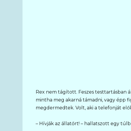
Rex nem tágított. Feszes testtartásban ál
mintha meg akarná támadni, vagy épp fig
megdermedtek. Volt, aki a telefonját el
– Hívják az állatőrt! – hallatszott egy tú