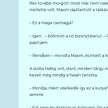
Rex tovább morgott, most már nem csak a
mellette volt. Maxim rápillantott a táskár
– Ez a maga csomagja?
– Igen… – bólintott a nő bizonytalanul. 
papírjaim.
– Rendben – mondta Maxim, és intett a k
A szoba hideg volt, steril, minden tárgy r
kezeit még mindig a hasán tartotta.
– Mondja, miért viselkedik így ez a kuty
semmit.
– Ezt nem én döntöm el, hölgyem. De a 