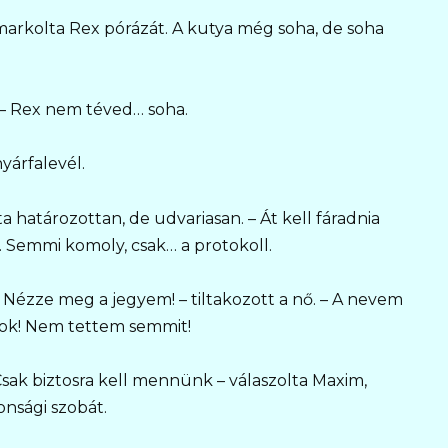
 markolta Rex pórázát. A kutya még soha, de soha
 – Rex nem téved… soha.
yárfalevél.
a határozottan, de udvariasan. – Át kell fáradnia
. Semmi komoly, csak… a protokoll.
Nézze meg a jegyem! – tiltakozott a nő. – A nevem
yok! Nem tettem semmit!
Csak biztosra kell mennünk – válaszolta Maxim,
onsági szobát.