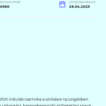
ПРОСМОТРОВ
ОПУБЛИКОВАНО
10960
26.04.2025
folt indulási csarnoka a szokásos nyüzsgésben
 csikorgása, hangosbemondó érthetetlen szavai,