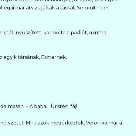
llégái már átvizsgálták a táskát. Semmit nem
jtót, nyüszített, karmolta a padlót, mintha
z egyik társának, Eszternek.
dalmasan. – A baba… Úristen, fáj!
emélyzetet. Mire azok megérkeztek, Veronika már a