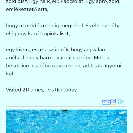
zöld dísz. Egy halk, élő kapcsolat. Egy apró, zöld
emlékeztető arra,
hogy a törődés mindig megtérül. És ehhez néha
elég egy kanál tápiókaliszt,
egy kis víz, és az a szándék, hogy adj valamit –
anélkül, hogy bármit várnál cserébe. Mert a
békeliliom cserébe úgyis mindig ad. Csak figyelni
kell.
Visited 211 times, 1 visit(s) today