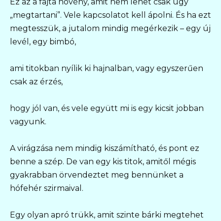
Ez az a fajta növény, amit nem lehet csak úgy
„megtartani”. Vele kapcsolatot kell ápolni. És ha ezt
megtesszük, a jutalom mindig megérkezik – egy új
levél, egy bimbó,
ami titokban nyílik ki hajnalban, vagy egyszerűen
csak az érzés,
hogy jól van, és vele együtt mi is egy kicsit jobban
vagyunk.
A virágzása nem mindig kiszámítható, és pont ez
benne a szép. De van egy kis titok, amitől mégis
gyakrabban örvendeztet meg bennünket a
hófehér szirmaival.
Egy olyan apró trükk, amit szinte bárki megtehet