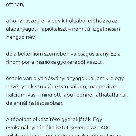
otthon,
a konyhaszekrény egyik fiókjából előhúzva az
alapanyagot. Tápiókaliszt – nem túl izgalmasan
hangzó név,
de a békeliliom szemében valóságos arany. Ez a
finom por a manióka gyökeréből készül,
és tele van olyan ásványi anyagokkal, amikre egy
növénynek szüksége van kálium, magnézium,
kalcium, vas – mind ott lapul benne, láthatatlanul,
de annál hatásosabban.
A tápoldat elkészítése gyerekjáték. Egy
evőkanálnyi tápiókalisztet keverj össze 400
milliliter vízzel – ne kapkodj, csak szépen, lassan,