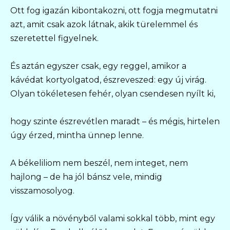
Ott fog igazán kibontakozni, ott fogja megmutatni
azt, amit csak azok látnak, akik türelemmel és
szeretettel figyelnek.
És aztán egyszer csak, egy reggel, amikor a
kávédat kortyolgatod, észreveszed: egy új virág.
Olyan tökéletesen fehér, olyan csendesen nyílt ki,
hogy szinte észrevétlen maradt – és mégis, hirtelen
úgy érzed, mintha ünnep lenne.
A békeliliom nem beszél, nem integet, nem
hajlong – de ha jól bánsz vele, mindig
visszamosolyog.
Így válik a növényből valami sokkal több, mint egy