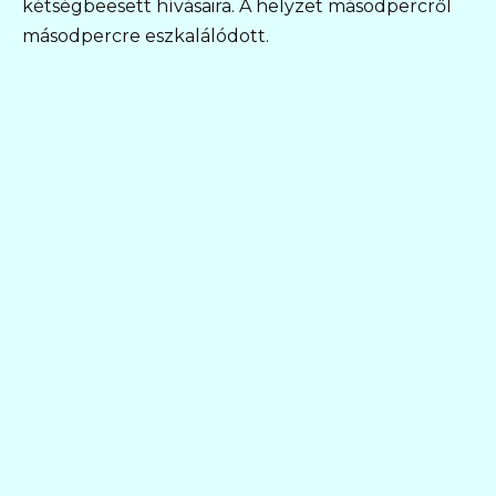
kétségbeesett hívásaira. A helyzet másodpercről
másodpercre eszkalálódott.