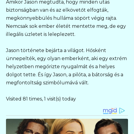
Amikor Jason megtudta, hogy minden utas
biztonságban van és az elkövetőt elfogták,
megkönnyebbülés hulláma söpört végig rajta.
Nemcsak sok ember életét mentette meg, de egy
illegális üzletet is leleplezett.
Jason története bejárta a világot. Hősként
ünnepelték, egy olyan emberként, aki egy extrém
helyzetben megőrizte nyugalmát és a helyes
dolgot tette. És így Jason, a pilóta, a bátorság és a
megfontoltság szimbólumává vált.
Visited 81 times, 1 visit(s) today