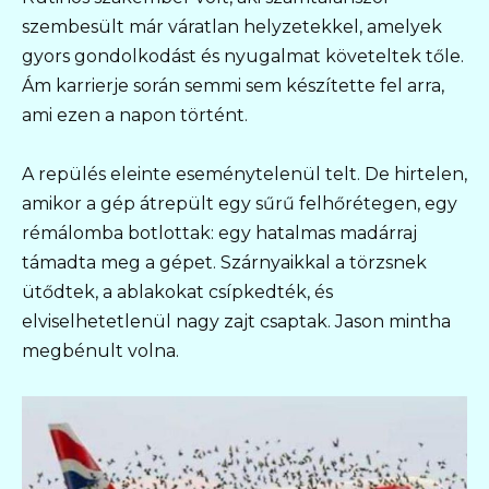
szembesült már váratlan helyzetekkel, amelyek
gyors gondolkodást és nyugalmat követeltek tőle.
Ám karrierje során semmi sem készítette fel arra,
ami ezen a napon történt.
A repülés eleinte eseménytelenül telt. De hirtelen,
amikor a gép átrepült egy sűrű felhőrétegen, egy
rémálomba botlottak: egy hatalmas madárraj
támadta meg a gépet. Szárnyaikkal a törzsnek
ütődtek, a ablakokat csípkedték, és
elviselhetetlenül nagy zajt csaptak. Jason mintha
megbénult volna.