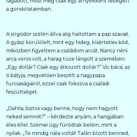
ragadott, most meg csak egy árnyékként lebegett
a gondolataimban.
A sírgödör szélén állva alig hallottam a pap szavait.
A gyász körülölelt, mint egy hideg, kísérteties köd,
miközben figyeltem a családom arcát. Nancy néni
arca vörös volt, a harag tüze lángolt a szemében:
„Egy dollár? Csak egy átkozott dollár?” Vic bácsi, az
ő bátyja, megvetően beszélt a nagypapa
furcsaságairól, ezzel csak fokozva a családi
feszültséget.
„Dahlia, biztos vagy benne, hogy nem hagyott
neked semmit?” – kérdezte anyám, a hangjában
éles éllel. Szemei úgy fúródtak belém, mint a
nyilak. „Te mindig nála voltál! Talán bízott benned,