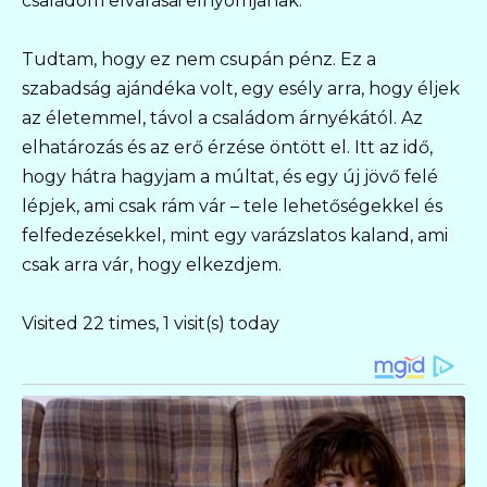
családom elvárásai elnyomjanak.
Tudtam, hogy ez nem csupán pénz. Ez a
szabadság ajándéka volt, egy esély arra, hogy éljek
az életemmel, távol a családom árnyékától. Az
elhatározás és az erő érzése öntött el. Itt az idő,
hogy hátra hagyjam a múltat, és egy új jövő felé
lépjek, ami csak rám vár – tele lehetőségekkel és
felfedezésekkel, mint egy varázslatos kaland, ami
csak arra vár, hogy elkezdjem.
Visited 22 times, 1 visit(s) today