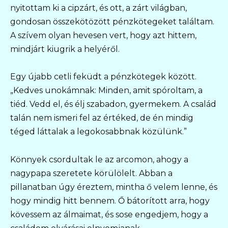
nyitottam ki a cipzárt, és ott, a zárt világban,
gondosan összekötözött pénzkötegeket találtam.
A szívem olyan hevesen vert, hogy azt hittem,
mindjárt kiugrik a helyéről.
Egy újabb cetli feküdt a pénzkötegek között.
„Kedves unokámnak: Minden, amit spóroltam, a
tiéd. Vedd el, és élj szabadon, gyermekem. A család
talán nem ismeri fel az értéked, de én mindig
téged láttalak a legokosabbnak közülünk.”
Könnyek csordultak le az arcomon, ahogy a
nagypapa szeretete körülölelt. Abban a
pillanatban úgy éreztem, mintha ő velem lenne, és
hogy mindig hitt bennem. Ő bátorított arra, hogy
kövessem az álmaimat, és sose engedjem, hogy a