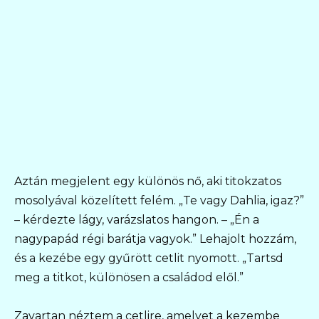
Aztán megjelent egy különös nő, aki titokzatos
mosolyával közelített felém. „Te vagy Dahlia, igaz?”
– kérdezte lágy, varázslatos hangon. – „Én a
nagypapád régi barátja vagyok.” Lehajolt hozzám,
és a kezébe egy gyűrött cetlit nyomott. „Tartsd
meg a titkot, különösen a családod elől.”
Zavartan néztem a cetlire, amelyet a kezembe