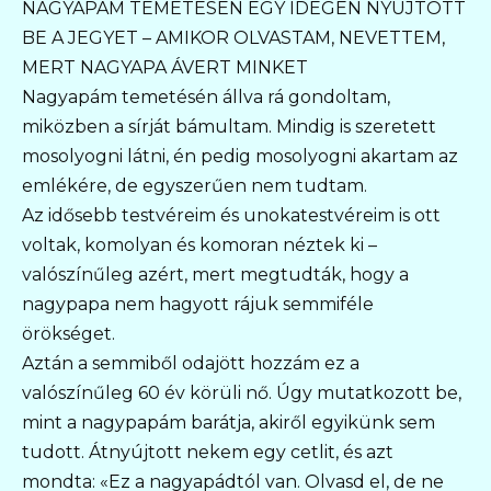
NAGYAPÁM TEMETÉSÉN EGY IDEGEN NYÚJTOTT
BE A JEGYET – AMIKOR OLVASTAM, NEVETTEM,
MERT NAGYAPA ÁVERT MINKET
Nagyapám temetésén állva rá gondoltam,
miközben a sírját bámultam. Mindig is szeretett
mosolyogni látni, én pedig mosolyogni akartam az
emlékére, de egyszerűen nem tudtam.
Az idősebb testvéreim és unokatestvéreim is ott
voltak, komolyan és komoran néztek ki –
valószínűleg azért, mert megtudták, hogy a
nagypapa nem hagyott rájuk semmiféle
örökséget.
Aztán a semmiből odajött hozzám ez a
valószínűleg 60 év körüli nő. Úgy mutatkozott be,
mint a nagypapám barátja, akiről egyikünk sem
tudott. Átnyújtott nekem egy cetlit, és azt
mondta: «Ez a nagyapádtól van. Olvasd el, de ne