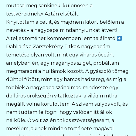
mutasd meg senkinek, különösen a
testvéreidnek.» Aztán elsétált.
Kinyitottam a cetlit, és majdnem kitört belőlem a
nevetés – a nagypapa mindannyiunkat átvert!
A teljes történet kommentben lent található
Dahlia és a Zárszekrény TitkaA nagypapám
temetése olyan volt, mint egy viharos óceán,
amelyben én, egy magányos sziget, próbáltam
megmaradni a hullámok között. A gyászoló tömeg
dühtől fűtött, mint egy harcos hadsereg, és míg a
többiek a nagypapa szánalmas, mindössze egy
dolláros örökségén vitatkoztak, a világ mintha
megállt volna körülöttem. A szívem súlyos volt, és
nem tudtam felfogni, hogy valóban itt állok
nélküle. Ő volt az én titkos szövetségesem, a
mesélőm, akinek minden története magával