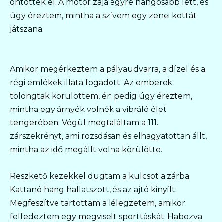
öntöttek el. A motor zaja egyre hangosabb lett, és
úgy éreztem, mintha a szívem egy zenei kottát
játszana.
Amikor megérkeztem a pályaudvarra, a dízel és a
régi emlékek illata fogadott. Az emberek
tolongtak körülöttem, én pedig úgy éreztem,
mintha egy árnyék volnék a vibráló élet
tengerében. Végül megtaláltam a 111.
zárszekrényt, ami rozsdásan és elhagyatottan állt,
mintha az idő megállt volna körülötte.
Reszkető kezekkel dugtam a kulcsot a zárba.
Kattanó hang hallatszott, és az ajtó kinyílt.
Megfeszítve tartottam a lélegzetem, amikor
felfedeztem egy megviselt sporttáskát. Habozva